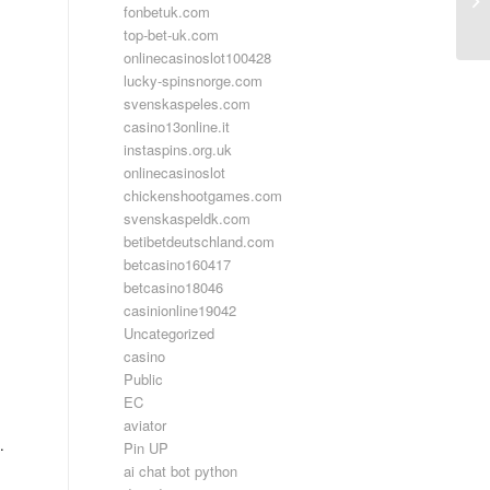
fonbetuk.com
бу
top-bet-uk.com
onlinecasinoslot100428
lucky-spinsnorge.com
svenskaspeles.com
casino13online.it
instaspins.org.uk
onlinecasinoslot
chickenshootgames.com
svenskaspeldk.com
betibetdeutschland.com
betcasino160417
betcasino18046
casinionline19042
Uncategorized
casino
Public
EC
aviator
.
Pin UP
ai chat bot python