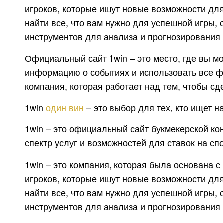
игроков, которые ищут новые возможности для 
найти все, что вам нужно для успешной игры,
инструментов для анализа и прогнозирования 
Официальный сайт 1win – это место, где вы мо
информацию о событиях и использовать все фу
компания, которая работает над тем, чтобы с
1win
один вин
– это выбор для тех, кто ищет н
1win – это официальный сайт букмекерской ко
спектр услуг и возможностей для ставок на спо
1win – это компания, которая была основана 
игроков, которые ищут новые возможности для 
найти все, что вам нужно для успешной игры,
инструментов для анализа и прогнозирования 