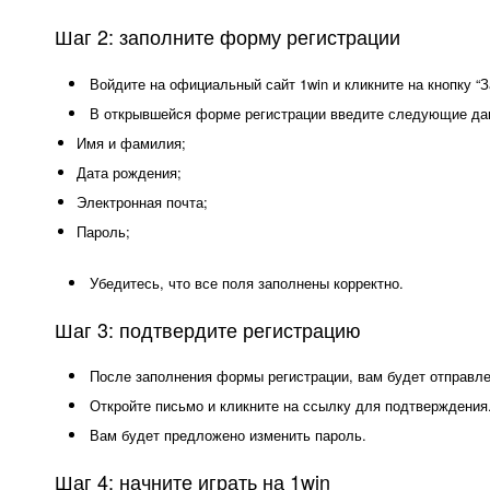
Шаг 2: заполните форму регистрации
Войдите на официальный сайт 1win и кликните на кнопку “З
В открывшейся форме регистрации введите следующие да
Имя и фамилия;
Дата рождения;
Электронная почта;
Пароль;
Убедитесь, что все поля заполнены корректно.
Шаг 3: подтвердите регистрацию
После заполнения формы регистрации, вам будет отправле
Откройте письмо и кликните на ссылку для подтверждения
Вам будет предложено изменить пароль.
Шаг 4: начните играть на 1win