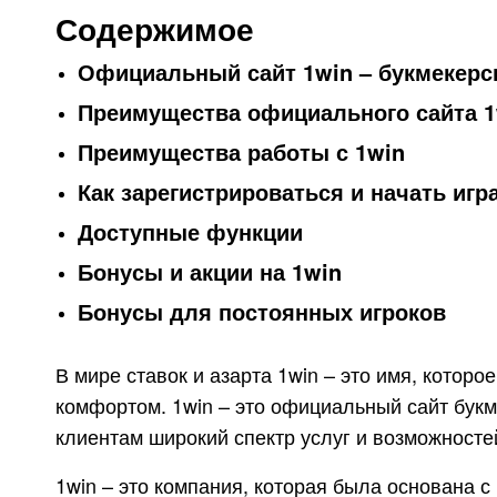
Содержимое
Официальный сайт 1win – букмекерс
Преимущества официального сайта 1
Преимущества работы с 1win
Как зарегистрироваться и начать игра
Доступные функции
Бонусы и акции на 1win
Бонусы для постоянных игроков
В мире ставок и азарта 1win – это имя, котор
комфортом. 1win – это официальный сайт букм
клиентам широкий спектр услуг и возможностей
1win – это компания, которая была основана 