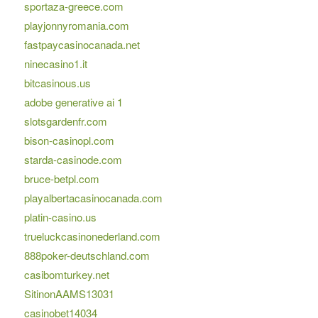
sportaza-greece.com
playjonnyromania.com
fastpaycasinocanada.net
ninecasino1.it
bitcasinous.us
adobe generative ai 1
slotsgardenfr.com
bison-casinopl.com
starda-casinode.com
bruce-betpl.com
playalbertacasinocanada.com
platin-casino.us
trueluckcasinonederland.com
888poker-deutschland.com
casibomturkey.net
SitinonAAMS13031
casinobet14034