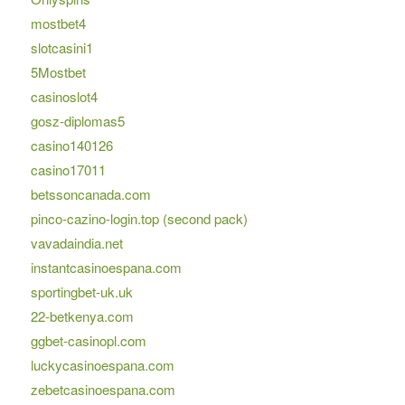
mostbet4
slotcasini1
5Mostbet
casinoslot4
gosz-diplomas5
casino140126
casino17011
betssoncanada.com
pinco-cazino-login.top (second pack)
vavadaindia.net
instantcasinoespana.com
sportingbet-uk.uk
22-betkenya.com
ggbet-casinopl.com
luckycasinoespana.com
zebetcasinoespana.com