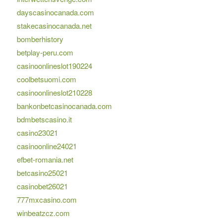
dayscasinocanada.com
stakecasinocanada.net
bomberhistory
betplay-peru.com
casinoonlineslot190224
coolbetsuomi.com
casinoonlineslot210228
bankonbetcasinocanada.com
bdmbetscasino.it
casino23021
casinoonline24021
efbet-romania.net
betcasino25021
casinobet26021
777mxcasino.com
winbeatzcz.com