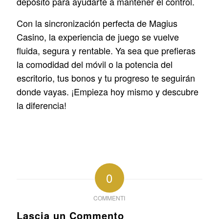
depósito para ayudarte a mantener el control.
Con la sincronización perfecta de Magius
Casino, la experiencia de juego se vuelve
fluida, segura y rentable. Ya sea que prefieras
la comodidad del móvil o la potencia del
escritorio, tus bonos y tu progreso te seguirán
donde vayas. ¡Empieza hoy mismo y descubre
la diferencia!
0
COMMENTI
Lascia un Commento