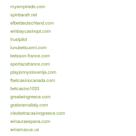
myempirede.com
spinbarafr.net
efbetdeutschland.com
winbaycasinopt.com
trustpilot
lunubetsuomi.com
betsson-france.com
sportazafrance.com
playjonnyslovenija.com
fbetcasinocanada.com
betcasino1033
greatwingreece.com
gratoramaitaly.com
cleobetracasinogreece.com
winauraespana.com
winamaxus.us