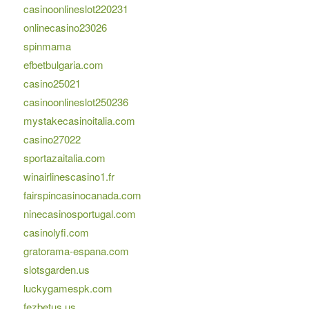
casinoonlineslot220231
onlinecasino23026
spinmama
efbetbulgaria.com
casino25021
casinoonlineslot250236
mystakecasinoitalia.com
casino27022
sportazaitalia.com
winairlinescasino1.fr
fairspincasinocanada.com
ninecasinosportugal.com
casinolyfi.com
gratorama-espana.com
slotsgarden.us
luckygamespk.com
fezbetus.us