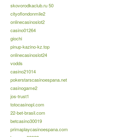
skovorodkaclub.ru 50
cityoflondonmile2
onlinecasinoslot2
casino01264
giochi
pinup-kazino-kz.top
onlinecasinoslot24
vodds
casino21014
pokerstarscasinoespana.net
casinogame2
jos-trust1
totocasinopl.com
22-bet-brasil.com
betcasino30019
primaplaycasinoespana.com