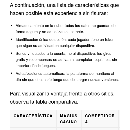
A continuación, una lista de características que
hacen posible esta experiencia sin fisuras:
Almacenamiento en la nube: todos los datos se guardan de
forma segura y se actualizan al instante.
Identificación única de sesión: cada jugador tiene un token
que sigue su actividad en cualquier dispositivo.
Bonos vinculados a la cuenta, no al dispositivo: los giros
gratis y recompensas se activan al completar requisitos, sin
importar dónde juegues.
Actualizaciones automáticas: la plataforma se mantiene al
día sin que el usuario tenga que descargar nuevas versiones.
Para visualizar la ventaja frente a otros sitios,
observa la tabla comparativa:
CARACTERÍSTICA
MAGIUS
COMPETIDOR
CO
CASINO
A
B