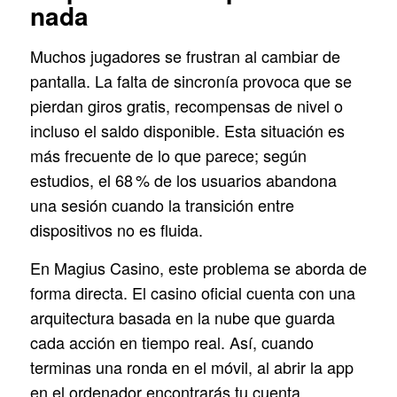
nada
Muchos jugadores se frustran al cambiar de
pantalla. La falta de sincronía provoca que se
pierdan giros gratis, recompensas de nivel o
incluso el saldo disponible. Esta situación es
más frecuente de lo que parece; según
estudios, el 68 % de los usuarios abandona
una sesión cuando la transición entre
dispositivos no es fluida.
En Magius Casino, este problema se aborda de
forma directa. El casino oficial cuenta con una
arquitectura basada en la nube que guarda
cada acción en tiempo real. Así, cuando
terminas una ronda en el móvil, al abrir la app
en el ordenador encontrarás tu cuenta