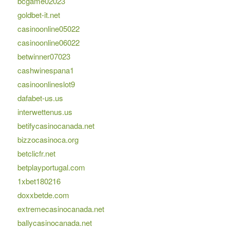
bcgame02023
goldbet-it.net
casinoonline05022
casinoonline06022
betwinner07023
cashwinespana1
casinoonlineslot9
dafabet-us.us
interwettenus.us
betifycasinocanada.net
bizzocasinoca.org
betclicfr.net
betplayportugal.com
1xbet180216
doxxbetde.com
extremecasinocanada.net
ballycasinocanada.net