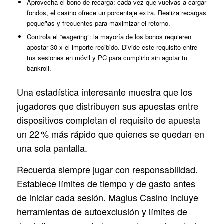
Aprovecha el bono de recarga: cada vez que vuelvas a cargar
fondos, el casino ofrece un porcentaje extra. Realiza recargas
pequeñas y frecuentes para maximizar el retorno.
Controla el “wagering”: la mayoría de los bonos requieren
apostar 30‑x el importe recibido. Divide este requisito entre
tus sesiones en móvil y PC para cumplirlo sin agotar tu
bankroll.
Una estadística interesante muestra que los
jugadores que distribuyen sus apuestas entre
dispositivos completan el requisito de apuesta
un 22 % más rápido que quienes se quedan en
una sola pantalla.
Recuerda siempre jugar con responsabilidad.
Establece límites de tiempo y de gasto antes
de iniciar cada sesión. Magius Casino incluye
herramientas de autoexclusión y límites de