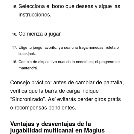
Selecciona el bono que deseas y sigue las
instrucciones.
Comienza a jugar
Elige tu juego favorito, ya sea una tragamonedas, ruleta o
blackjack.
Cambia de dispositivo cuando lo necesites; el progreso se
mantendrá.
Consejo práctico: antes de cambiar de pantalla,
verifica que la barra de carga indique
“Sincronizado”. Así evitarás perder giros gratis
o recompensas pendientes.
Ventajas y desventajas de la
jugabilidad multicanal en Magius