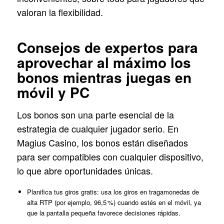
valoran la flexibilidad.
Consejos de expertos para
aprovechar al máximo los
bonos mientras juegas en
móvil y PC
Los bonos son una parte esencial de la
estrategia de cualquier jugador serio. En
Magius Casino, los bonos están diseñados
para ser compatibles con cualquier dispositivo,
lo que abre oportunidades únicas.
Planifica tus giros gratis: usa los giros en tragamonedas de
alta RTP (por ejemplo, 96,5 %) cuando estés en el móvil, ya
que la pantalla pequeña favorece decisiones rápidas.