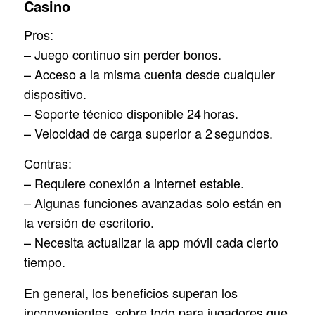
Casino
Pros:
– Juego continuo sin perder bonos.
– Acceso a la misma cuenta desde cualquier
dispositivo.
– Soporte técnico disponible 24 horas.
– Velocidad de carga superior a 2 segundos.
Contras:
– Requiere conexión a internet estable.
– Algunas funciones avanzadas solo están en
la versión de escritorio.
– Necesita actualizar la app móvil cada cierto
tiempo.
En general, los beneficios superan los
inconvenientes, sobre todo para jugadores que