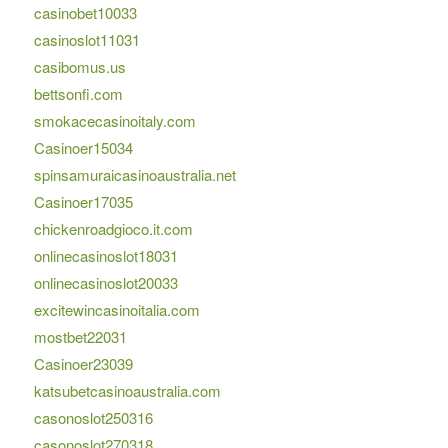
casinobet10033
casinoslot11031
casibomus.us
bettsonfi.com
smokacecasinoitaly.com
Casinoer15034
spinsamuraicasinoaustralia.net
Casinoer17035
chickenroadgioco.it.com
onlinecasinoslot18031
onlinecasinoslot20033
excitewincasinoitalia.com
mostbet22031
Casinoer23039
katsubetcasinoaustralia.com
casonoslot250316
casonoslot270318