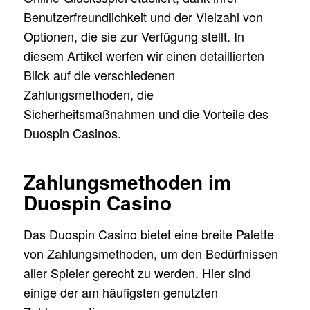
Benutzerfreundlichkeit und der Vielzahl von
Optionen, die sie zur Verfügung stellt. In
diesem Artikel werfen wir einen detaillierten
Blick auf die verschiedenen
Zahlungsmethoden, die
Sicherheitsmaßnahmen und die Vorteile des
Duospin Casinos.
Zahlungsmethoden im
Duospin Casino
Das Duospin Casino bietet eine breite Palette
von Zahlungsmethoden, um den Bedürfnissen
aller Spieler gerecht zu werden. Hier sind
einige der am häufigsten genutzten