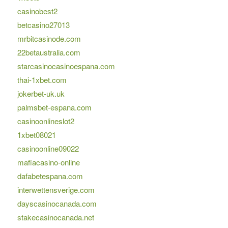
casinobest2
betcasino27013
mrbitcasinode.com
22betaustralia.com
starcasinocasinoespana.com
thai-1xbet.com
jokerbet-uk.uk
palmsbet-espana.com
casinoonlineslot2
1xbet08021
casinoonline09022
mafiacasino-online
dafabetespana.com
interwettensverige.com
dayscasinocanada.com
stakecasinocanada.net