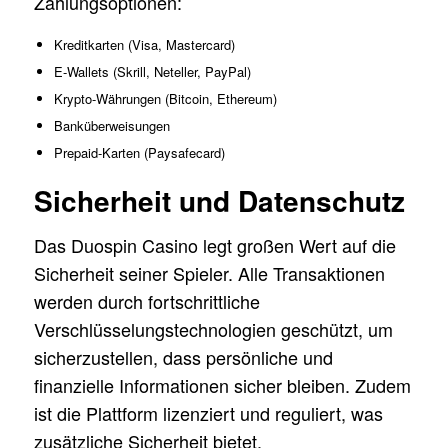
Zahlungsoptionen:
Kreditkarten (Visa, Mastercard)
E-Wallets (Skrill, Neteller, PayPal)
Krypto-Währungen (Bitcoin, Ethereum)
Banküberweisungen
Prepaid-Karten (Paysafecard)
Sicherheit und Datenschutz
Das Duospin Casino legt großen Wert auf die
Sicherheit seiner Spieler. Alle Transaktionen
werden durch fortschrittliche
Verschlüsselungstechnologien geschützt, um
sicherzustellen, dass persönliche und
finanzielle Informationen sicher bleiben. Zudem
ist die Plattform lizenziert und reguliert, was
zusätzliche Sicherheit bietet.