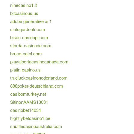
ninecasino1.it
bitcasinous.us
adobe generative ai 1
slotsgardenfr.com
bison-casinopl.com
starda-casinode.com
bruce-betpl.com
playalbertacasinocanada.com
platin-casino.us
trueluckcasinonederland.com
888poker-deutschland.com
casibomturkey.net
SitinonAAMS13031
casinobet14034
highflybetcasino1.be
shufflecasinoaustralia.com