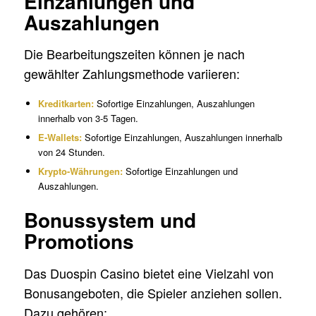
Einzahlungen und
Auszahlungen
Die Bearbeitungszeiten können je nach
gewählter Zahlungsmethode variieren:
Kreditkarten:
Sofortige Einzahlungen, Auszahlungen
innerhalb von 3-5 Tagen.
E-Wallets:
Sofortige Einzahlungen, Auszahlungen innerhalb
von 24 Stunden.
Krypto-Währungen:
Sofortige Einzahlungen und
Auszahlungen.
Bonussystem und
Promotions
Das Duospin Casino bietet eine Vielzahl von
Bonusangeboten, die Spieler anziehen sollen.
Dazu gehören: