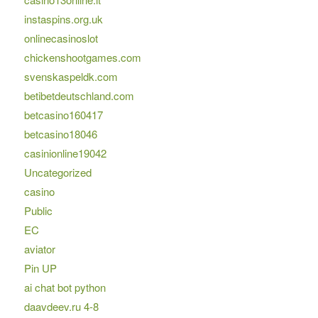
instaspins.org.uk
onlinecasinoslot
chickenshootgames.com
svenskaspeldk.com
betibetdeutschland.com
betcasino160417
betcasino18046
casinionline19042
Uncategorized
casino
Public
EC
aviator
Pin UP
ai chat bot python
daavdeev.ru 4-8