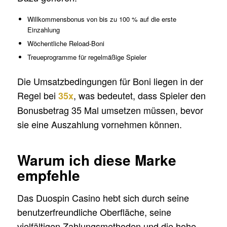
Willkommensbonus von bis zu 100 % auf die erste
Einzahlung
Wöchentliche Reload-Boni
Treueprogramme für regelmäßige Spieler
Die Umsatzbedingungen für Boni liegen in der
Regel bei
, was bedeutet, dass Spieler den
35x
Bonusbetrag 35 Mal umsetzen müssen, bevor
sie eine Auszahlung vornehmen können.
Warum ich diese Marke
empfehle
Das Duospin Casino hebt sich durch seine
benutzerfreundliche Oberfläche, seine
vielfältigen Zahlungsmethoden und die hohe