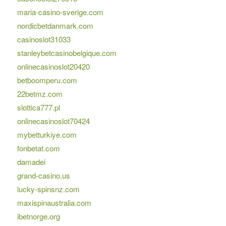
maria-casino-sverige.com
nordicbetdanmark.com
casinoslot31033
stanleybetcasinobelgique.com
onlinecasinoslot20420
betboomperu.com
22betmz.com
slottica777.pl
onlinecasinoslot70424
mybetturkiye.com
fonbetat.com
damadei
grand-casino.us
lucky-spinsnz.com
maxispinaustralia.com
ibetnorge.org