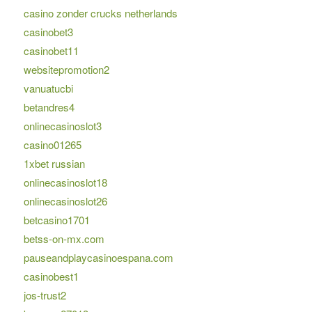
casino zonder crucks netherlands
casinobet3
casinobet11
websitepromotion2
vanuatucbi
betandres4
onlinecasinoslot3
casino01265
1xbet russian
onlinecasinoslot18
onlinecasinoslot26
betcasino1701
betss-on-mx.com
pauseandplaycasinoespana.com
casinobest1
jos-trust2