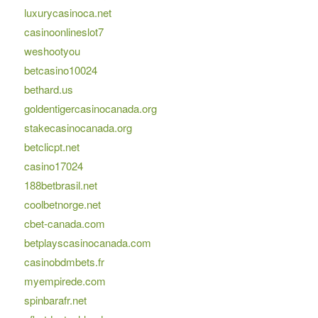
luxurycasinoca.net
casinoonlineslot7
weshootyou
betcasino10024
bethard.us
goldentigercasinocanada.org
stakecasinocanada.org
betclicpt.net
casino17024
188betbrasil.net
coolbetnorge.net
cbet-canada.com
betplayscasinocanada.com
casinobdmbets.fr
myempirede.com
spinbarafr.net