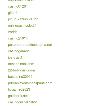
casino01264
giochi
pinup-kazino-kz.top
onlinecasinoslot24
vodds
casino21014
pokerstarscasinoespana.net
casinogame2
jos-trust1
totocasinopl.com
22-bet-brasil.com
betcasino30019
primaplaycasinoespana.com
bcgame02023
goldbet-it.net
casinoonline05022