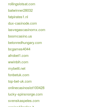
rollingslotsat.com
batwinner28032
fatpirates1.nl
dux-casinode.com
lasvegascasinomx.com
boomcasino.us
betonredhungary.com
bcgames4044
afrobet1.com
wwinbih.com
mybetit.net
fonbetuk.com
top-bet-uk.com
onlinecasinoslot100428
lucky-spinsnorge.com
svenskaspeles.com
casino13online.it