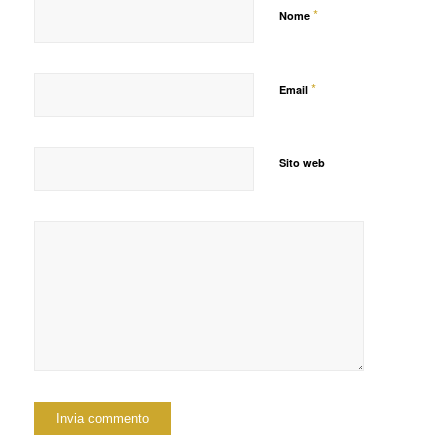
*
Nome
*
Email
Sito web