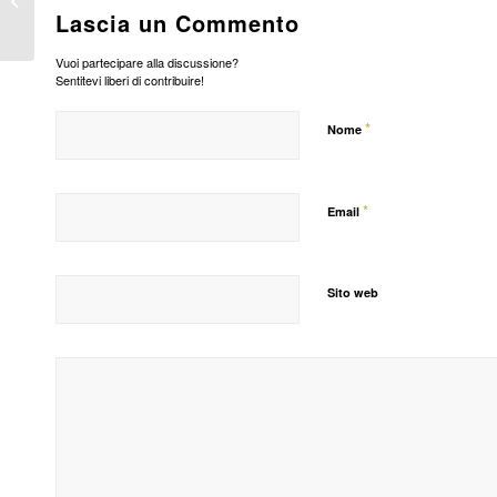
сайт.2052
Lascia un Commento
Vuoi partecipare alla discussione?
Sentitevi liberi di contribuire!
*
Nome
*
Email
Sito web