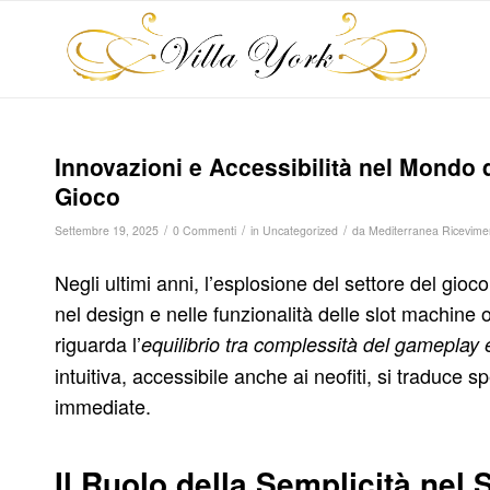
Innovazioni e Accessibilità nel Mondo d
Gioco
/
/
/
Settembre 19, 2025
0 Commenti
in
Uncategorized
da
Mediterranea Ricevimen
Negli ultimi anni, l’esplosione del settore del gioc
nel design e nelle funzionalità delle slot machine 
riguarda l’
equilibrio tra complessità del gameplay e
intuitiva, accessibile anche ai neofiti, si traduce 
immediate.
Il Ruolo della Semplicità nel