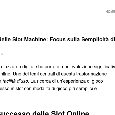
HOM
elle Slot Machine: Focus sulla Semplicità d
ti
o d’azzardo digitale ha portato a un’evoluzione significati
online. Uno dei temi centrali di questa trasformazione
. La ricerca di un’esperienza di gioco
 facilità d’uso
spesso in slot con modalità di gioco più semplici e
 Successo delle Slot Online