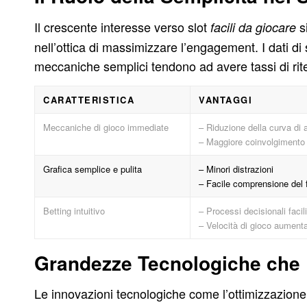
Il crescente interesse verso slot
si
facili da giocare
nell’ottica di massimizzare l’engagement. I dati di
meccaniche semplici tendono ad avere tassi di rite
CARATTERISTICA
VANTAGGI
Meccaniche di gioco immediate
– Riduzione della curva di
– Maggiore coinvolgimento
Grafica semplice e pulita
– Minori distrazioni
– Facile comprensione del
Betting intuitivo
– Processi decisionali facili
– Velocità di gioco aument
Grandezze Tecnologiche che F
Le innovazioni tecnologiche come l’ottimizzazione per