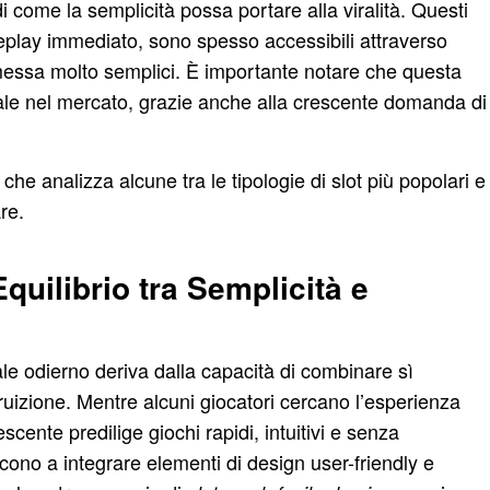
 come la semplicità possa portare alla viralità. Questi
meplay immediato, sono spesso accessibili attraverso
essa molto semplici. È importante notare che questa
iale nel mercato, grazie anche alla crescente domanda di
he analizza alcune tra le tipologie di slot più popolari e 
re.
quilibrio tra Semplicità e
le odierno deriva dalla capacità di combinare sì
uizione. Mentre alcuni giocatori cercano l’esperienza
cente predilige giochi rapidi, intuitivi e senza
scono a integrare elementi di design user-friendly e