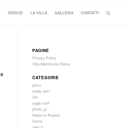
E
SERVIZI
LA VILLA
GALLERIA
CONTATTI
i
PAGINE
Privacy Policy
Villa Matrimonio Roma
va
CATEGORIE
pinco
ready_text
CH
sugar rush
plinko_pl
Новости Форекс
Game
1win fr