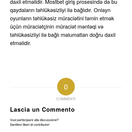
daxil etməlidir. Mostbet giriş prosesində də bu
qaydaların təhlükəsizliyi ilə bağlıdır. Onlayn
oyunların təhlükəsiz müraciətini təmin etmək
üçün müraciətçinin müraciət məntəqi və
təhlükəsizliyi ilə bağlı məlumatları doğru daxil
etməlidir.
0
COMMENTI
Lascia un Commento
Vuoi partecipare alla discussione?
Sentitevi liberi di contribuire!