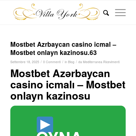
Mostbet Azrbaycan casino icmal –
Mostbet onlayn kazinosu.63
/
/
/
Settembre 18, 2025
0 Commenti
in
Blog
da
Mediterranea Ricevimenti
Mostbet Azərbaycan
casino icmalı – Mostbet
onlayn kazinosu