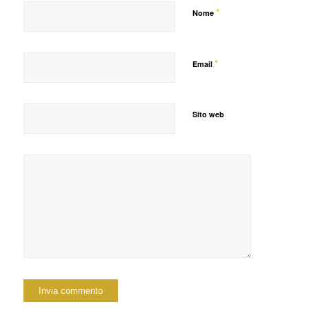
*
Nome
*
Email
Sito web