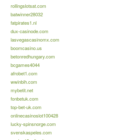
rollingslotsat.com
batwinner28032
fatpirates1.nl
dux-casinode.com
lasvegascasinomx.com
boomcasino.us
betonredhungary.com
bcgames4044
afrobet1.com
wwinbih.com
mybetit.net
fonbetuk.com
top-bet-uk.com
onlinecasinoslot100428
lucky-spinsnorge.com
svenskaspeles.com