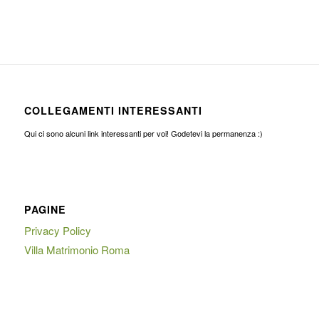
COLLEGAMENTI INTERESSANTI
Qui ci sono alcuni link interessanti per voi! Godetevi la permanenza :)
PAGINE
Privacy Policy
Villa Matrimonio Roma