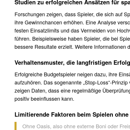
Studien zu erfolgreichen Ansätzen für s
Forschungen zeigen, dass Spieler, die sich auf S
ihre Gewinnchancen erhöhen. Eine Analyse versch
festen Einsatzlimits und das Vermeiden von Hochvol
führen. Beispielsweise haben Spieler, die bei Sp
bessere Resultate erzielt. Weitere Informationen 
Verhaltensmuster, die langfristigen Erfol
Erfolgreiche Budgetspieler neigen dazu, ihre Ein
aufzuhören. Das sogenannte „Stop-Loss“-Prinzip v
zeigen Daten, dass eine regelmäßige Überprüfun
positiv beeinflussen kann.
Limitierende Faktoren beim Spielen ohne
Ohne Oasis, also ohne externe Boni oder Freisp