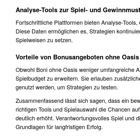
Analyse-Tools zur Spiel- und Gewinnmus
Fortschrittliche Plattformen bieten Analyse-Tools
Diese Daten ermöglichen es, Strategien kontinuierl
Spielweisen zu setzen.
Vorteile von Bonusangeboten ohne Oasis 
Obwohl Boni ohne Oasis weniger umfangreiche Ang
Spielbudget zu erweitern. Sie erlauben zusätzlic
genutzt werden, um Strategien zu testen.
Zusammenfassend lässt sich sagen, dass ein bewu
richtigen Tools und Spielauswahl die Chancen au
deutlich erhöht. Verantwortungsvolles Spiel und di
Grundlagen für langfristigen Erfolg.