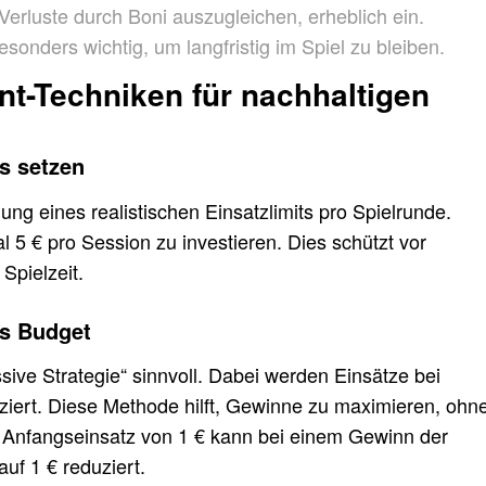
Verluste durch Boni auszugleichen, erheblich ein.
esonders wichtig, um langfristig im Spiel zu bleiben.
-Techniken für nachhaltigen
ts setzen
ung eines realistischen Einsatzlimits pro Spielrunde.
l 5 € pro Session zu investieren. Dies schützt vor
Spielzeit.
es Budget
sive Strategie“ sinnvoll. Dabei werden Einsätze bei
uziert. Diese Methode hilft, Gewinne zu maximieren, ohn
m Anfangseinsatz von 1 € kann bei einem Gewinn der
auf 1 € reduziert.