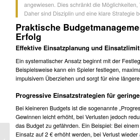
angewiesen. Dies schränkt die Möglichkeiten, 
Daher sind Disziplin und eine klare Strategie b
Praktische Budgetmanagement
Erfolg
Effektive Einsatzplanung und Einsatzlimi
Ein systematischer Ansatz beginnt mit der Festleg
Beispielsweise kann ein Spieler festlegen, maxima
impulsivem Überziehen und sorgt für eine längere 
Progressive Einsatzstrategien für gering
Bei kleineren Budgets ist die sogenannte „Progres
Gewinnen leicht erhöht, bei Verlusten jedoch red
das Budget zu gefährden. Ein Beispiel: Bei eine
Einsatz auf 2 € erhöht werden, bei Verlust wieder 
Η Ανάπτυξη της Ψηφιακής