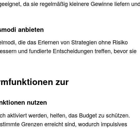
er geeignet, da sie regelmäßig kleinere Gewinne liefern un
smodi anbieten
lmodi, die das Erlernen von Strategien ohne Risiko
essern und fundierte Entscheidungen treffen, bevor sie
rmfunktionen zur
unktionen nutzen
sch aktiviert werden, helfen, das Budget zu schützen.
estimmte Grenzen erreicht sind, wodurch impulsives