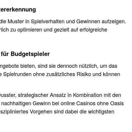
tererkennung
, die Muster in Spielverhalten und Gewinnen aufzeigen.
ich zu optimieren und gezielt auf erfolgreiche
für Budgetspieler
ebote bieten, sind sie dennoch nützlich, um das
he Spielrunden ohne zusätzliches Risiko und können
sster, strategischer Ansatz in Kombination mit den
f nachhaltigen Gewinn bei online Casinos ohne Oasis
szipliniertes Vorgehen sind dabei die wichtigsten