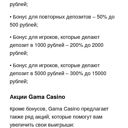
рублей;
• Бонус для повторных депозитов – 50% до
500 рублей;
• Бонус для игроков, которые делают
депозит в 1000 рублей – 200% до 2000
рублей;
• Бонус для игроков, которые делают
депозит в 5000 рублей – 300% до 15000
рублей;
Акции Gama Casino
Кроме бонусов, Gama Casino предлагает
также ряд акций, которые помогут вам
увеличить свои выигрыши: