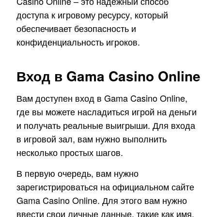
Casino Online – это надежный способ
доступа к игровому ресурсу, который
обеспечивает безопасность и
конфиденциальность игроков.
Вход в Gama Casino Online
Вам доступен вход в Gama Casino Online,
где вы можете насладиться игрой на деньги
и получать реальные выигрыши. Для входа
в игровой зал, вам нужно выполнить
несколько простых шагов.
В первую очередь, вам нужно
зарегистрироваться на официальном сайте
Gama Casino Online. Для этого вам нужно
ввести свои личные данные, такие как имя,