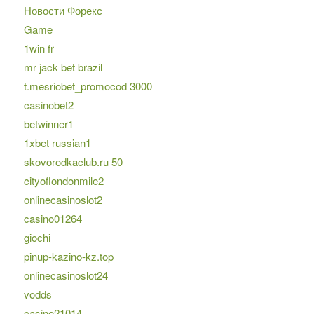
Новости Форекс
Game
1win fr
mr jack bet brazil
t.mesriobet_promocod 3000
casinobet2
betwinner1
1xbet russian1
skovorodkaclub.ru 50
cityoflondonmile2
onlinecasinoslot2
casino01264
giochi
pinup-kazino-kz.top
onlinecasinoslot24
vodds
casino21014