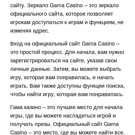
сайту. Зеркало Gama Casino – это зеркало
официального сайта, которое позволяет
игрокам доступаться к играм и функциям, не
изменяя адрес.
Вход на официальный сайт Gama Casino –
это простой процесс. Для начала, вам нужно
зарегистрироваться на сайте, указав свои
личные данные. Затем, вы можете выбрать
игру, которая вам понравилась, и начать
играть. Вам также доступны функции поиска,
чтобы найти игру, которая вам понравилась.
Гама казино – это лучшее место для начала
игры, где вы можете насладиться игрой и
получать призы. Официальный сайт Gama
Casino – это место, где вы можете найти все,