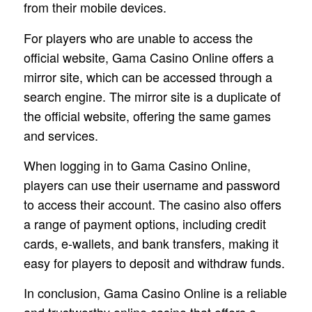
from their mobile devices.
For players who are unable to access the
official website, Gama Casino Online offers a
mirror site, which can be accessed through a
search engine. The mirror site is a duplicate of
the official website, offering the same games
and services.
When logging in to Gama Casino Online,
players can use their username and password
to access their account. The casino also offers
a range of payment options, including credit
cards, e-wallets, and bank transfers, making it
easy for players to deposit and withdraw funds.
In conclusion, Gama Casino Online is a reliable