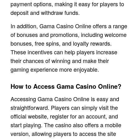
payment options, making it easy for players to
deposit and withdraw funds.
In addition, Gama Casino Online offers a range
of bonuses and promotions, including welcome
bonuses, free spins, and loyalty rewards.
These incentives can help players increase
their chances of winning and make their
gaming experience more enjoyable.
How to Access Gama Casino Online?
Accessing Gama Casino Online is easy and
straightforward. Players can simply visit the
official website, register for an account, and
start playing. The casino also offers a mobile
version, allowing players to access the site