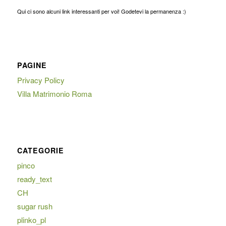
Qui ci sono alcuni link interessanti per voi! Godetevi la permanenza :)
PAGINE
Privacy Policy
Villa Matrimonio Roma
CATEGORIE
pinco
ready_text
CH
sugar rush
plinko_pl