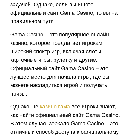
задачей. Однако, если вы ищете
официальный сайт Gama Casino, то вы на
правильном пути.
Gama Casino – это популярное онлайн-
казино, которое предлагает игрокам
широкий спектр игр, включая слоты,
карточные игры, рулетку и другие.
Официальный сайт Gama Casino – это
лучшее место для начала игры, где вы
можете насладиться игрой и получать
призы.
Однако, не
казино гама
все игроки знают,
как найти официальный сайт Gama Casino.
В этом случае, зеркало Gama Casino – это
отличный способ доступа к официальному