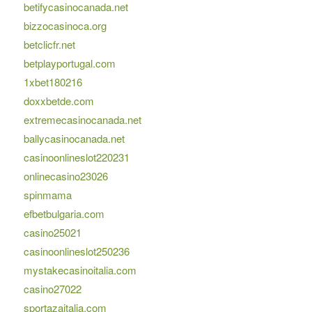
betifycasinocanada.net
bizzocasinoca.org
betclicfr.net
betplayportugal.com
1xbet180216
doxxbetde.com
extremecasinocanada.net
ballycasinocanada.net
casinoonlineslot220231
onlinecasino23026
spinmama
efbetbulgaria.com
casino25021
casinoonlineslot250236
mystakecasinoitalia.com
casino27022
sportazaitalia.com