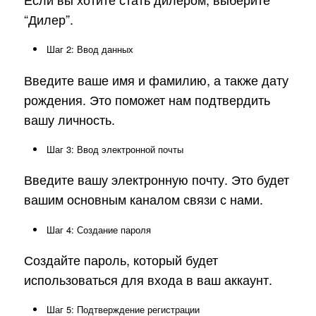
“Дилер”.
Шаг 2: Ввод данных
Введите ваше имя и фамилию, а также дату
рождения. Это поможет нам подтвердить
вашу личность.
Шаг 3: Ввод электронной почты
Введите вашу электронную почту. Это будет
вашим основным каналом связи с нами.
Шаг 4: Создание пароля
Создайте пароль, который будет
использоваться для входа в ваш аккаунт.
Шаг 5: Подтверждение регистрации