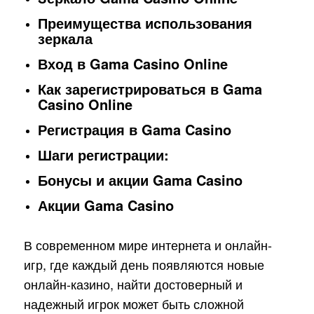
Преимущества использования
зеркала
Вход в Gama Casino Online
Как зарегистрироваться в Gama
Casino Online
Регистрация в Gama Casino
Шаги регистрации:
Бонусы и акции Gama Casino
Акции Gama Casino
В современном мире интернета и онлайн-
игр, где каждый день появляются новые
онлайн-казино, найти достоверный и
надежный игрок может быть сложной