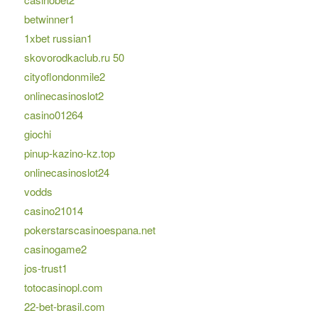
betwinner1
1xbet russian1
skovorodkaclub.ru 50
cityoflondonmile2
onlinecasinoslot2
casino01264
giochi
pinup-kazino-kz.top
onlinecasinoslot24
vodds
casino21014
pokerstarscasinoespana.net
casinogame2
jos-trust1
totocasinopl.com
22-bet-brasil.com