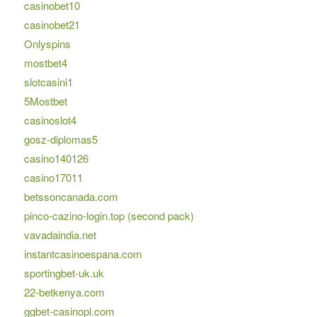
casinobet10
casinobet21
Onlyspins
mostbet4
slotcasini1
5Mostbet
casinoslot4
gosz-diplomas5
casino140126
casino17011
betssoncanada.com
pinco-cazino-login.top (second pack)
vavadaindia.net
instantcasinoespana.com
sportingbet-uk.uk
22-betkenya.com
ggbet-casinopl.com