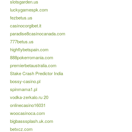
slotsgarden.us
luckygamespk.com
fezbetus.us
casinocorgibet.it
paradise8casinocanada.com
777betus.us
highflybetspain.com
888pokerromania.com
premierbetaustralia.com
Stake Crash Predictor India
bossy-casino.pl
spinmama1.pl
vodka-zerkalo.ru 20
onlinecasino16031
woocasinoca.com
bigbasssplash.uk.com
betxcz.com