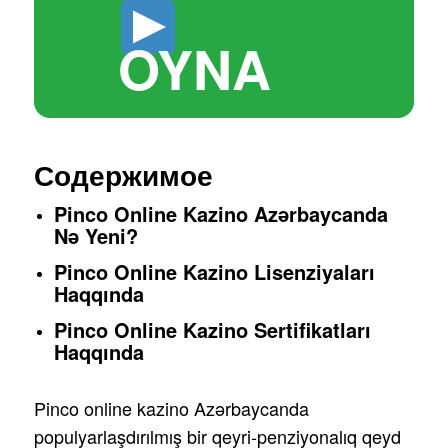
OYNA
Содержимое
Pinco Online Kazino Azərbaycanda
Nə Yeni?
Pinco Online Kazino Lisenziyaları
Haqqında
Pinco Online Kazino Sertifikatları
Haqqında
Pinco online kazino Azərbaycanda
populyarlaşdırılmış bir qeyri-penziyonalıq qeyd