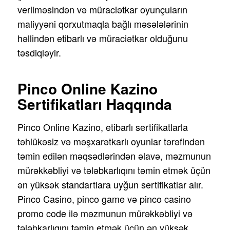
verilməsindən və müraciətkar oyunçuların
maliyyəni qorxutmaqla bağlı məsələlərinin
həllindən etibarlı və müraciətkar olduğunu
təsdiqləyir.
Pinco Online Kazino
Sertifikatları Haqqında
Pinco Online Kazino, etibarlı sertifikatlarla
təhlükəsiz və məşxarətkarlı oyunlar tərəfindən
təmin edilən məqsədlərindən əlavə, məzmunun
mürəkkəbliyi və tələbkarlıqını təmin etmək üçün
ən yüksək standartlara uyğun sertifikatlar alır.
Pinco Casino, pinco game və pinco casino
promo code ilə məzmunun mürəkkəbliyi və
tələbkarlıqını təmin etmək üçün ən yüksək