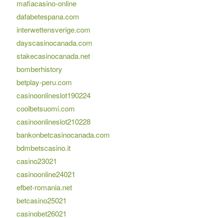
mafiacasino-online
dafabetespana.com
interwettensverige.com
dayscasinocanada.com
stakecasinocanada.net
bomberhistory
betplay-peru.com
casinoonlineslot190224
coolbetsuomi.com
casinoonlineslot210228
bankonbetcasinocanada.com
bdmbetscasino.it
casino23021
casinoonline24021
efbet-romania.net
betcasino25021
casinobet26021