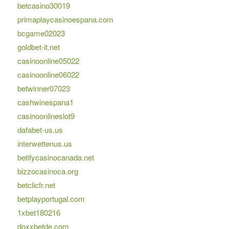
betcasino30019
primaplaycasinoespana.com
bcgame02023
goldbet-it.net
casinoonline05022
casinoonline06022
betwinner07023
cashwinespana1
casinoonlineslot9
dafabet-us.us
interwettenus.us
betifycasinocanada.net
bizzocasinoca.org
betclicfr.net
betplayportugal.com
1xbet180216
doxxbetde.com