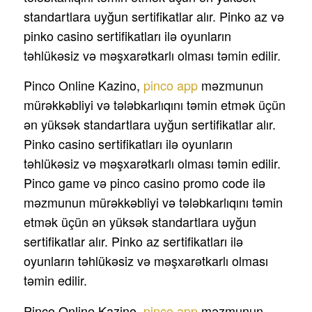
standartlara uyğun sertifikatlar alır. Pinko az və
pinko casino sertifikatları ilə oyunların
təhlükəsiz və məşxarətkarlı olması təmin edilir.
Pinco Online Kazino,
pinco app
məzmunun
mürəkkəbliyi və tələbkarlıqını təmin etmək üçün
ən yüksək standartlara uyğun sertifikatlar alır.
Pinko casino sertifikatları ilə oyunların
təhlükəsiz və məşxarətkarlı olması təmin edilir.
Pinco game və pinco casino promo code ilə
məzmunun mürəkkəbliyi və tələbkarlıqını təmin
etmək üçün ən yüksək standartlara uyğun
sertifikatlar alır. Pinko az sertifikatları ilə
oyunların təhlükəsiz və məşxarətkarlı olması
təmin edilir.
Pinco Online Kazino,
pinco app
məzmunun