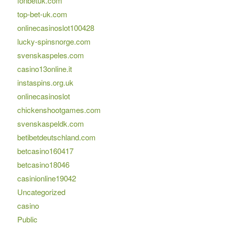
fonbetuk.com
top-bet-uk.com
onlinecasinoslot100428
lucky-spinsnorge.com
svenskaspeles.com
casino13online.it
instaspins.org.uk
onlinecasinoslot
chickenshootgames.com
svenskaspeldk.com
betibetdeutschland.com
betcasino160417
betcasino18046
casinionline19042
Uncategorized
casino
Public