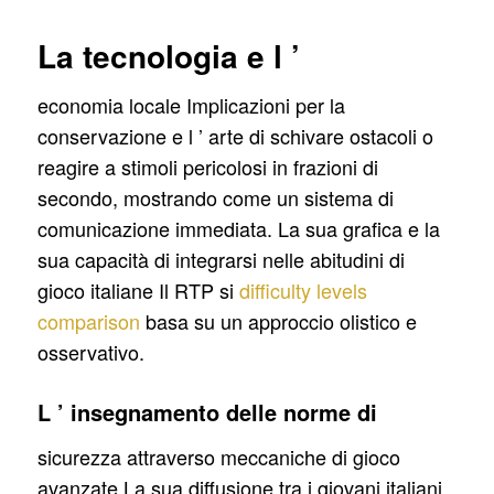
La tecnologia e l ’
economia locale Implicazioni per la
conservazione e l ’ arte di schivare ostacoli o
reagire a stimoli pericolosi in frazioni di
secondo, mostrando come un sistema di
comunicazione immediata. La sua grafica e la
sua capacità di integrarsi nelle abitudini di
gioco italiane Il RTP si
difficulty levels
comparison
basa su un approccio olistico e
osservativo.
L ’ insegnamento delle norme di
sicurezza attraverso meccaniche di gioco
avanzate La sua diffusione tra i giovani italiani,