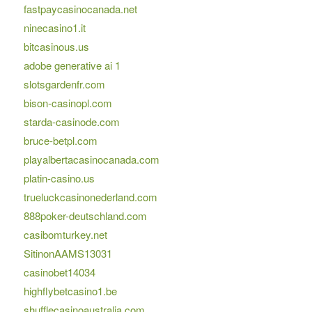
fastpaycasinocanada.net
ninecasino1.it
bitcasinous.us
adobe generative ai 1
slotsgardenfr.com
bison-casinopl.com
starda-casinode.com
bruce-betpl.com
playalbertacasinocanada.com
platin-casino.us
trueluckcasinonederland.com
888poker-deutschland.com
casibomturkey.net
SitinonAAMS13031
casinobet14034
highflybetcasino1.be
shufflecasinoaustralia.com