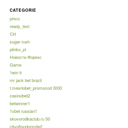
CATEGORIE
pinco
ready_text
CH
sugar rush
plinko_pl
Новости Форекс
Game
1win fr
mr jack bet brazil
t.mesriobet_promocod 3000
casinobet2
betwinner1
1xbet russian1
skovorodkaclub.ru 50
cityoflondonmile2