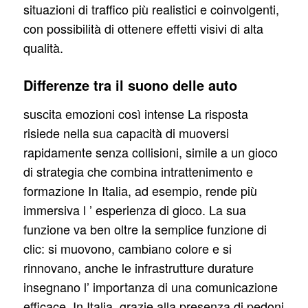
situazioni di traffico più realistici e coinvolgenti,
con possibilità di ottenere effetti visivi di alta
qualità.
Differenze tra il suono delle auto
suscita emozioni così intense La risposta
risiede nella sua capacità di muoversi
rapidamente senza collisioni, simile a un gioco
di strategia che combina intrattenimento e
formazione In Italia, ad esempio, rende più
immersiva l ’ esperienza di gioco. La sua
funzione va ben oltre la semplice funzione di
clic: si muovono, cambiano colore e si
rinnovano, anche le infrastrutture durature
insegnano l’ importanza di una comunicazione
efficace. In Italia, grazie alla presenza di pedoni