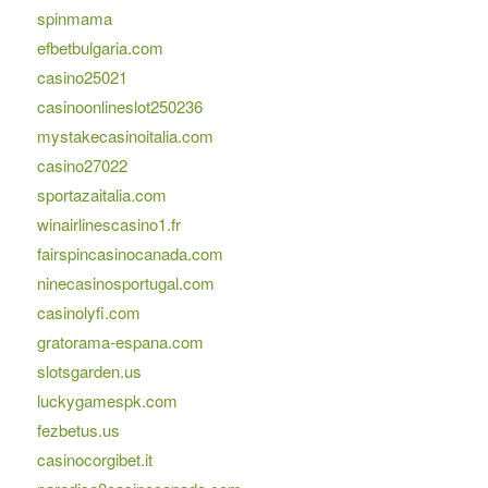
spinmama
efbetbulgaria.com
casino25021
casinoonlineslot250236
mystakecasinoitalia.com
casino27022
sportazaitalia.com
winairlinescasino1.fr
fairspincasinocanada.com
ninecasinosportugal.com
casinolyfi.com
gratorama-espana.com
slotsgarden.us
luckygamespk.com
fezbetus.us
casinocorgibet.it