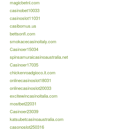
magicbetnl.com
casinobet10033
casinoslot11031
casibomus.us
bettsonfi.com
smokacecasinoitaly.com
Casinoer15034
spinsamuraicasinoaustralia.net
Casinoer17035
chickenroadgioco.it.com
onlinecasinoslot18031
onlinecasinoslot20033
excitewincasinoitalia.com
mostbet22031
Casinoer23039
katsubetcasinoaustralia.com
casonoslot250316