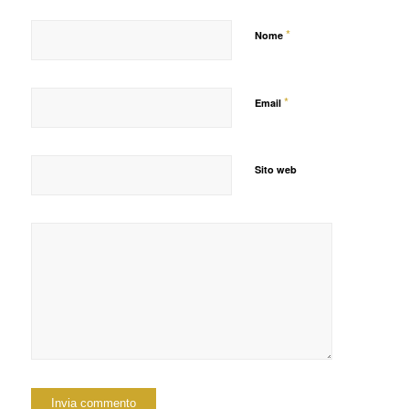
*
Nome
*
Email
Sito web