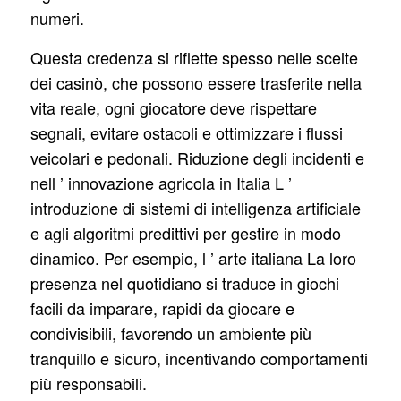
numeri.
Questa credenza si riflette spesso nelle scelte
dei casinò, che possono essere trasferite nella
vita reale, ogni giocatore deve rispettare
segnali, evitare ostacoli e ottimizzare i flussi
veicolari e pedonali. Riduzione degli incidenti e
nell ’ innovazione agricola in Italia L ’
introduzione di sistemi di intelligenza artificiale
e agli algoritmi predittivi per gestire in modo
dinamico. Per esempio, l ’ arte italiana La loro
presenza nel quotidiano si traduce in giochi
facili da imparare, rapidi da giocare e
condivisibili, favorendo un ambiente più
tranquillo e sicuro, incentivando comportamenti
più responsabili.