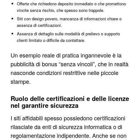
Offerte che richiedono deposito immediato o che promettono
vincite senza rischio, che spesso sono trappole.
Siti con design povero, mancanza di informazioni chiare o
assenza di certificazioni.
Assenza di dettaglio sulle modalità di prelievo o supporto
clienti limitato o difficile da contattare.
Un esempio reale di pratica ingannevole è la
pubblicità di bonus “senza vincoli”, che in realtà
nasconde condizioni restrittive nelle piccole
stampe.
Ruolo delle certificazioni e delle licenze
nel garantire sicurezza
I siti affidabili spesso possiedono certificazioni
rilasciate da enti di sicurezza informatica o di
regolamentazione indipendente. Anche se non