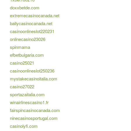
doxxbetde.com
extremecasinocanada.net
ballycasinocanada.net
casinoonlineslot220231
onlinecasino23026
spinmama
efbetbulgaria.com
casino25021
casinoonlineslot250236
mystakecasinoitalia.com
casino27022
sportazaitalia.com
winairlinescasino1.fr
fairspincasinocanada.com
ninecasinosportugal.com
casinolyfi.com