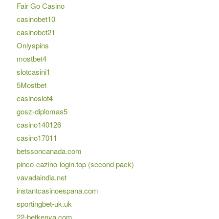
Fair Go Casino
casinobet10
casinobet21
Onlyspins
mostbet4
slotcasini1
5Mostbet
casinoslot4
gosz-diplomas5
casino140126
casino17011
betssoncanada.com
pinco-cazino-login.top (second pack)
vavadaindia.net
instantcasinoespana.com
sportingbet-uk.uk
22-betkenya.com