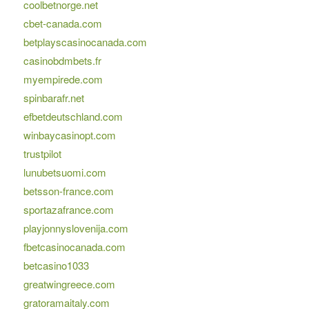
coolbetnorge.net
cbet-canada.com
betplayscasinocanada.com
casinobdmbets.fr
myempirede.com
spinbarafr.net
efbetdeutschland.com
winbaycasinopt.com
trustpilot
lunubetsuomi.com
betsson-france.com
sportazafrance.com
playjonnyslovenija.com
fbetcasinocanada.com
betcasino1033
greatwingreece.com
gratoramaitaly.com