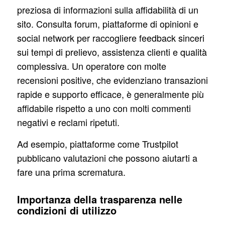
preziosa di informazioni sulla affidabilità di un
sito. Consulta forum, piattaforme di opinioni e
social network per raccogliere feedback sinceri
sui tempi di prelievo, assistenza clienti e qualità
complessiva. Un operatore con molte
recensioni positive, che evidenziano transazioni
rapide e supporto efficace, è generalmente più
affidabile rispetto a uno con molti commenti
negativi e reclami ripetuti.
Ad esempio, piattaforme come Trustpilot
pubblicano valutazioni che possono aiutarti a
fare una prima scrematura.
Importanza della trasparenza nelle
condizioni di utilizzo