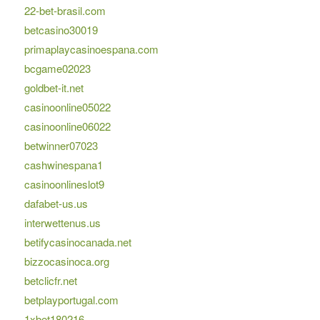
22-bet-brasil.com
betcasino30019
primaplaycasinoespana.com
bcgame02023
goldbet-it.net
casinoonline05022
casinoonline06022
betwinner07023
cashwinespana1
casinoonlineslot9
dafabet-us.us
interwettenus.us
betifycasinocanada.net
bizzocasinoca.org
betclicfr.net
betplayportugal.com
1xbet180216