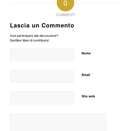
0
COMMENTI
Lascia un Commento
Vuoi partecipare alla discussione?
Sentitevi liberi di contribuire!
*
Nome
*
Email
Sito web