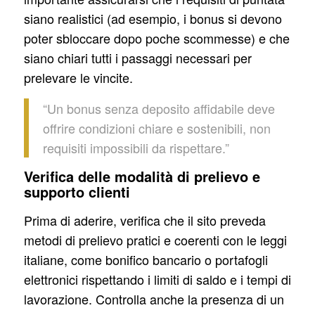
siano realistici (ad esempio, i bonus si devono
poter sbloccare dopo poche scommesse) e che
siano chiari tutti i passaggi necessari per
prelevare le vincite.
“Un bonus senza deposito affidabile deve
offrire condizioni chiare e sostenibili, non
requisiti impossibili da rispettare.”
Verifica delle modalità di prelievo e
supporto clienti
Prima di aderire, verifica che il sito preveda
metodi di prelievo pratici e coerenti con le leggi
italiane, come bonifico bancario o portafogli
elettronici rispettando i limiti di saldo e i tempi di
lavorazione. Controlla anche la presenza di un