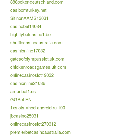
888poker-deutschland.com
casibomturkey.net
SitinonAAMS13031
casinobet14034
highflybetcasino1.be
shufflecasinoaustralia.com
casinionline17032
gatesofolympusslot.uk.com
chickenroadsgames.uk.com
onlinecasinoslot19032
casinionline21036
amonbet1.es
GGBet EN
1xslots-vhod-android.ru 100
jbcasino25031
onlinecasinoslot270312
premierbetcasinoaustralia.com