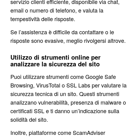
servizio clienti efficiente, disponibile via chat,
email o numero di telefono, e valuta la
tempestività delle risposte.
Se l’assistenza è difficile da contattare o le
risposte sono evasive, meglio rivolgersi altrove.
Utilizzo di strumenti online per
analizzare la sicurezza del sito
Puoi utilizzare strumenti come Google Safe
Browsing, VirusTotal o SSL Labs per valutare la
sicurezza tecnica di un sito. Questi strumenti
analizzano vulnerabilità, presenza di malware o
certificati SSL e ti danno un’indicazione sulla
solidità del sito.
Inoltre, piattaforme come ScamAdviser