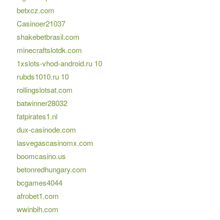
betxcz.com
Casinoer21037
shakebetbrasil.com
minecraftslotdk.com
1xslots-vhod-android.ru 10
rubds1010.ru 10
rollingslotsat.com
batwinner28032
fatpirates1.nl
dux-casinode.com
lasvegascasinomx.com
boomcasino.us
betonredhungary.com
bcgames4044
afrobet1.com
wwinbih.com