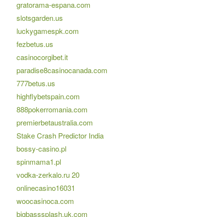
gratorama-espana.com
slotsgarden.us
luckygamespk.com
fezbetus.us
casinocorgibet.it
paradise8casinocanada.com
777betus.us
highflybetspain.com
888pokerromania.com
premierbetaustralia.com
Stake Crash Predictor India
bossy-casino.pl
spinmama1.pl
vodka-zerkalo.ru 20
onlinecasino16031
woocasinoca.com
bigbasssplash.uk.com