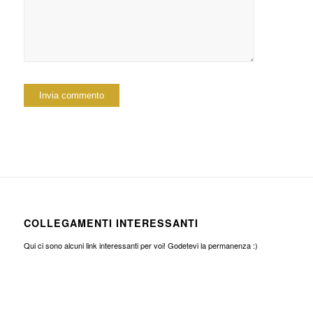
COLLEGAMENTI INTERESSANTI
Qui ci sono alcuni link interessanti per voi! Godetevi la permanenza :)