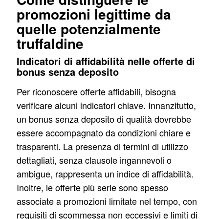
promozioni legittime da
quelle potenzialmente
truffaldine
Indicatori di affidabilità nelle offerte di
bonus senza deposito
Per riconoscere offerte affidabili, bisogna
verificare alcuni indicatori chiave. Innanzitutto,
un bonus senza deposito di qualità dovrebbe
essere accompagnato da condizioni chiare e
trasparenti. La presenza di termini di utilizzo
dettagliati, senza clausole ingannevoli o
ambigue, rappresenta un indice di affidabilità.
Inoltre, le offerte più serie sono spesso
associate a promozioni limitate nel tempo, con
requisiti di scommessa non eccessivi e limiti di