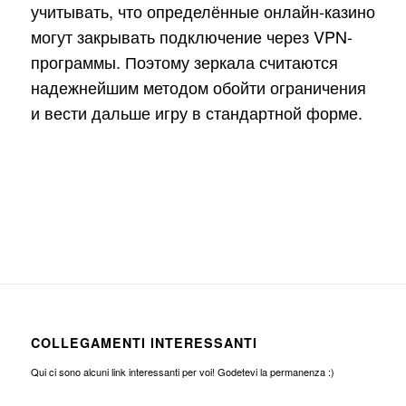
учитывать, что определённые онлайн-казино
могут закрывать подключение через VPN-
программы. Поэтому зеркала считаются
надежнейшим методом обойти ограничения
и вести дальше игру в стандартной форме.
COLLEGAMENTI INTERESSANTI
Qui ci sono alcuni link interessanti per voi! Godetevi la permanenza :)