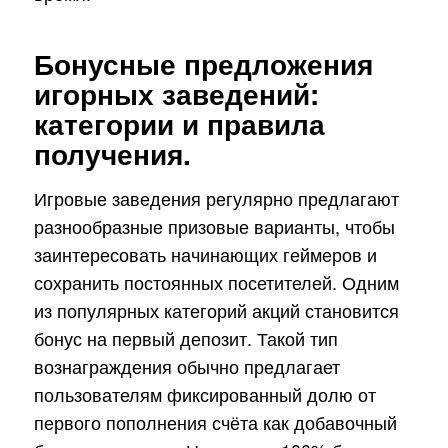
Бонусные предложения
игорных заведений:
категории и правила
получения.
Игровые заведения регулярно предлагают
разнообразные призовые варианты, чтобы
заинтересовать начинающих геймеров и
сохранить постоянных посетителей. Одним
из популярных категорий акций становится
бонус на первый депозит. Такой тип
вознаграждения обычно предлагает
пользователям фиксированный долю от
первого пополнения счёта как добавочный