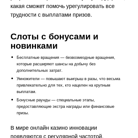
какая сможет помочь урегулировать все
трудности с выплатами призов.
Слоты с бонусами и
новинками
Бесплатные вращения — безвозмездные вращения,
которые расширяют шансы на добычу без
дополнительных затрат.
Умножители — повышают выигрыш в разы, что весьма
привлекательно для тех, кто нацелен на крупным
выплатам.
Бонусные раунды — специальные этапы,
предоставляющие экстра награды или финансовые
призы.
В мире онлайн казино инновации
появляются с регулярной частотой.