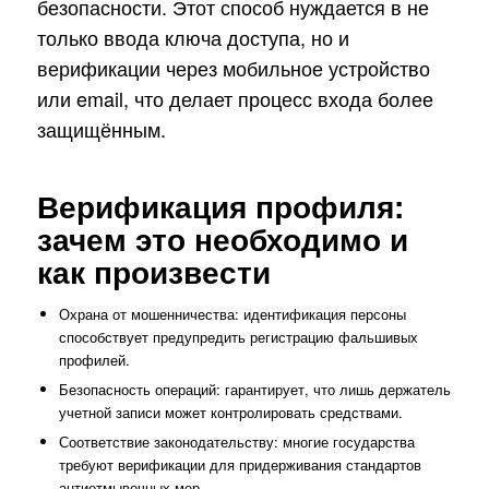
безопасности. Этот способ нуждается в не
только ввода ключа доступа, но и
верификации через мобильное устройство
или email, что делает процесс входа более
защищённым.
Верификация профиля:
зачем это необходимо и
как произвести
Охрана от мошенничества: идентификация персоны
способствует предупредить регистрацию фальшивых
профилей.
Безопасность операций: гарантирует, что лишь держатель
учетной записи может контролировать средствами.
Соответствие законодательству: многие государства
требуют верификации для придерживания стандартов
антиотмывочных мер.