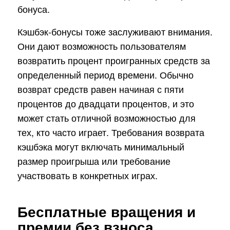
бонуса.
Кэшбэк-бонусы тоже заслуживают внимания.
Они дают возможность пользователям
возвратить процент проигранных средств за
определенный период времени. Обычно
возврат средств равен начиная с пяти
процентов до двадцати процентов, и это
может стать отличной возможностью для
тех, кто часто играет. Требования возврата
кэшбэка могут включать минимальный
размер проигрыша или требование
участвовать в конкретных играх.
Бесплатные вращения и
премии без взноса.