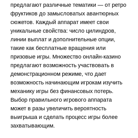
предлагают различные тематики — от ретро
фруктиков до замысловатых авантюрных
сюжетов. Каждый аппарат имеет свои
уникальные свойства: число цилиндров,
линии выплат и дополнительные опции,
такие как бесплатные вращения или
призовые игры. Множество онлайн-казино
предлагают возможность участвовать в
демонстрационном режиме, что дает
возможность начинающим игрокам изучить
механику игры без финансовых потерь.
Выбор правильного игрового аппарата
может в разы увеличить вероятность
выигрыша и сделать процесс игры более
захватывающим.