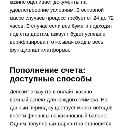
казино оценивает документы на
удовлетворение условиям. В основной
массе случаев процесс требует от 24 до 72
часов. В случае если все бумаги подходят
под стандартам, аккаунт будет успешно
верифицирован, открывая вход в весь
функционал платформы.
Пополнение счета:
доступные способы
Депозит аккаунта в онлайн казино —
важный аспект для каждого геймера. На
данный период существует много методов
внести финансы на казиношный баланс.
Одним популярных вариантов становится