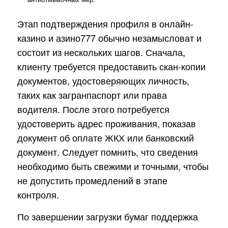
Этап подтверждения профиля в онлайн-
казино и азино777 обычно незамысловат и
состоит из нескольких шагов. Сначала,
клиенту требуется предоставить скан-копии
документов, удостоверяющих личность,
таких как загранпаспорт или права
водителя. После этого потребуется
удостоверить адрес проживания, показав
документ об оплате ЖКХ или банковский
документ. Следует помнить, что сведения
необходимо быть свежими и точными, чтобы
не допустить промедлений в этапе
контроля.
По завершении загрузки бумаг поддержка