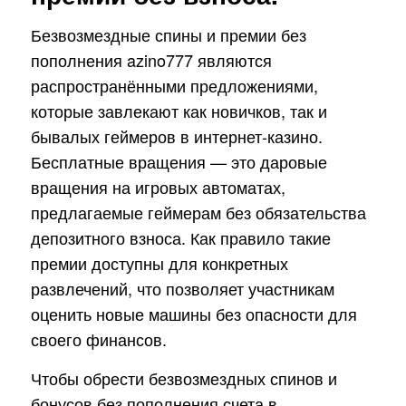
Безвозмездные спины и премии без
пополнения azino777 являются
распространёнными предложениями,
которые завлекают как новичков, так и
бывалых геймеров в интернет-казино.
Бесплатные вращения — это даровые
вращения на игровых автоматах,
предлагаемые геймерам без обязательства
депозитного взноса. Как правило такие
премии доступны для конкретных
развлечений, что позволяет участникам
оценить новые машины без опасности для
своего финансов.
Чтобы обрести безвозмездных спинов и
бонусов без пополнения счета в