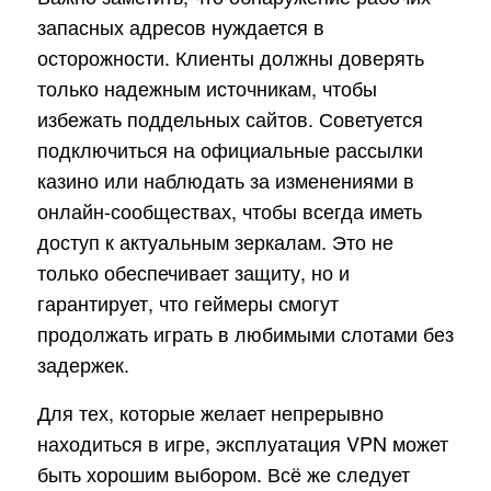
запасных адресов нуждается в
осторожности. Клиенты должны доверять
только надежным источникам, чтобы
избежать поддельных сайтов. Советуется
подключиться на официальные рассылки
казино или наблюдать за изменениями в
онлайн-сообществах, чтобы всегда иметь
доступ к актуальным зеркалам. Это не
только обеспечивает защиту, но и
гарантирует, что геймеры смогут
продолжать играть в любимыми слотами без
задержек.
Для тех, которые желает непрерывно
находиться в игре, эксплуатация VPN может
быть хорошим выбором. Всё же следует