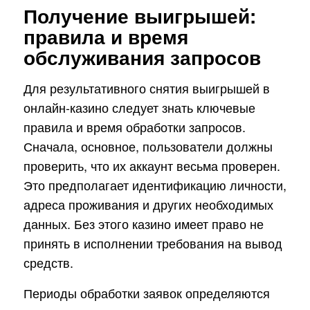
Получение выигрышей:
правила и время
обслуживания запросов
Для результативного снятия выигрышей в
онлайн-казино следует знать ключевые
правила и время обработки запросов.
Сначала, основное, пользователи должны
проверить, что их аккаунт весьма проверен.
Это предполагает идентификацию личности,
адреса проживания и других необходимых
данных. Без этого казино имеет право не
принять в исполнении требования на вывод
средств.
Периоды обработки заявок определяются