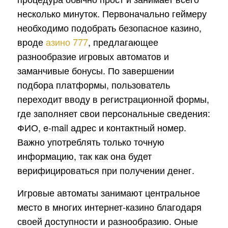
несколько минуток. Первоначально геймеру
необходимо подобрать безопасное казино,
вроде
азино 777
, предлагающее
разнообразие игровых автоматов и
заманчивые бонусы. По завершении
подбора платформы, пользователь
переходит вводу в регистрационной формы,
где заполняет свои персональные сведения:
ФИО, e-mail адрес и контактный номер.
Важно употреблять только точную
информацию, так как она будет
верифицироваться при получении денег.
Игровые автоматы занимают центральное
место в многих интернет-казино благодаря
своей доступности и разнообразию. Оные