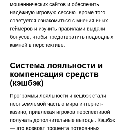
мошеннических сайтов и обеспечить
надёжную игровую сессию. Кроме того
советуется ознакомиться с мнения иных
геймеров и изучить правилами выдачи
бонусов, чтобы предотвратить подводных
камней в перспективе.
Система лояльности и
компенсация средств
(кэшбэк)
Программы лояльности и кешбэк стали
неотъемлемой частью мира интернет-
казино, привлекая игроков перспективой
получать дополнительные выгоды. Кэшбэк
— это возврат процента потерянных