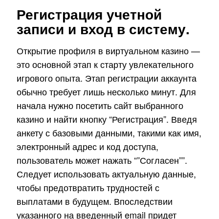
Регистрация учетной
записи и вход в систему.
Открытие профиля в виртуальном казино —
это основной этап к старту увлекательного
игрового опыта. Этап регистрации аккаунта
обычно требует лишь несколько минут. Для
начала нужно посетить сайт выбранного
казино и найти кнопку “Регистрация”. Введя
анкету с базовыми данными, такими как имя,
электронный адрес и код доступа,
пользователь может нажать “”Согласен””.
Следует использовать актуальную данные,
чтобы предотвратить трудностей с
выплатами в будущем. Впоследствии
указанного на введенный email придет