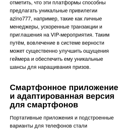
отметить, что эти платформы способны
предлагать уникальные привилегии
azino777, например, такие как личные
менеджеры, ускоренные транзакции и
приглашения на VIP-мероприятия. Таким
путём, вовлечение в системе верности
может существенно улучшить ощущения
геймера и обеспечить ему уникальные
шансы для наращивания призов.
Смартфонное приложение
и адаптированная версия
для смартфонов
Портативные приложения и подстроенные
варианты для телефонов стали