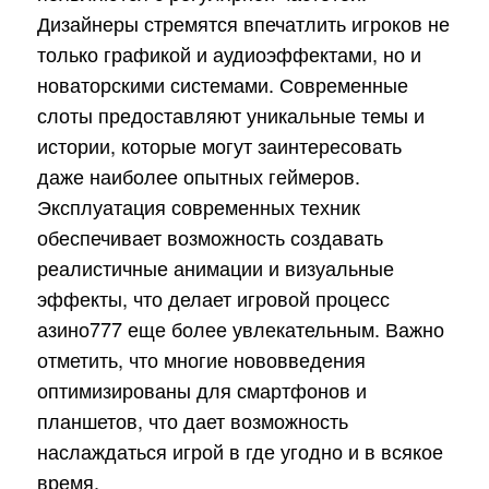
Дизайнеры стремятся впечатлить игроков не
только графикой и аудиоэффектами, но и
новаторскими системами. Современные
слоты предоставляют уникальные темы и
истории, которые могут заинтересовать
даже наиболее опытных геймеров.
Эксплуатация современных техник
обеспечивает возможность создавать
реалистичные анимации и визуальные
эффекты, что делает игровой процесс
азино777 еще более увлекательным. Важно
отметить, что многие нововведения
оптимизированы для смартфонов и
планшетов, что дает возможность
наслаждаться игрой в где угодно и в всякое
время.