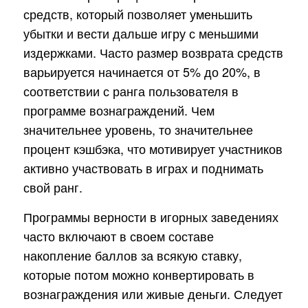
средств, который позволяет уменьшить
убытки и вести дальше игру с меньшими
издержками. Часто размер возврата средств
варьируется начинается от 5% до 20%, в
соответствии с ранга пользователя в
программе вознаграждений. Чем
значительнее уровень, то значительнее
процент кэшбэка, что мотивирует участников
активно участвовать в играх и поднимать
свой ранг.
Программы верности в игорных заведениях
часто включают в своем составе
накопление баллов за всякую ставку,
которые потом можно конвертировать в
вознаграждения или живые деньги. Следует