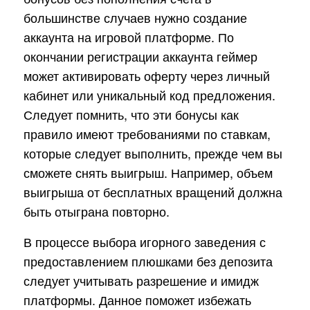
большинстве случаев нужно создание
аккаунта на игровой платформе. По
окончании регистрации аккаунта геймер
может активировать оферту через личный
кабинет или уникальный код предложения.
Следует помнить, что эти бонусы как
правило имеют требованиями по ставкам,
которые следует выполнить, прежде чем вы
сможете снять выигрыш. Например, объем
выигрыша от бесплатных вращений должна
быть отыграна повторно.
В процессе выбора игорного заведения с
предоставлением плюшками без депозита
следует учитывать разрешение и имидж
платформы. Данное поможет избежать