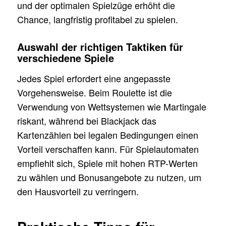
und der optimalen Spielzüge erhöht die
Chance, langfristig profitabel zu spielen.
Auswahl der richtigen Taktiken für
verschiedene Spiele
Jedes Spiel erfordert eine angepasste
Vorgehensweise. Beim Roulette ist die
Verwendung von Wettsystemen wie Martingale
riskant, während bei Blackjack das
Kartenzählen bei legalen Bedingungen einen
Vorteil verschaffen kann. Für Spielautomaten
empfiehlt sich, Spiele mit hohen RTP-Werten
zu wählen und Bonusangebote zu nutzen, um
den Hausvorteil zu verringern.