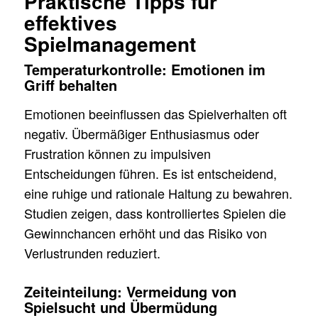
Praktische Tipps für
effektives
Spielmanagement
Temperaturkontrolle: Emotionen im
Griff behalten
Emotionen beeinflussen das Spielverhalten oft
negativ. Übermäßiger Enthusiasmus oder
Frustration können zu impulsiven
Entscheidungen führen. Es ist entscheidend,
eine ruhige und rationale Haltung zu bewahren.
Studien zeigen, dass kontrolliertes Spielen die
Gewinnchancen erhöht und das Risiko von
Verlustrunden reduziert.
Zeiteinteilung: Vermeidung von
Spielsucht und Übermüdung