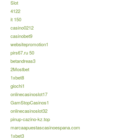
Slot
4122
it 150
casino0212
casinobet9
websitepromotion1
pirs67.ru 50
betandreas3
2Mostbet
1xbet8
giochi1
onlinecasinoslot17
GamStopCasinos1
onlinecasinoslot32
pinup-cazino-kz.top
marcaapuestascasinoespana.com
1xbet3