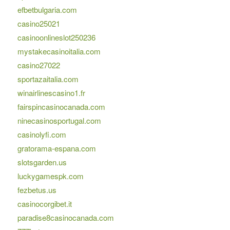
efbetbulgaria.com
casino25021
casinoonlineslot250236
mystakecasinoitalia.com
casino27022
sportazaitalia.com
winairlinescasino1.fr
fairspincasinocanada.com
ninecasinosportugal.com
casinolyfi.com
gratorama-espana.com
slotsgarden.us
luckygamespk.com
fezbetus.us
casinocorgibet.it
paradise8casinocanada.com