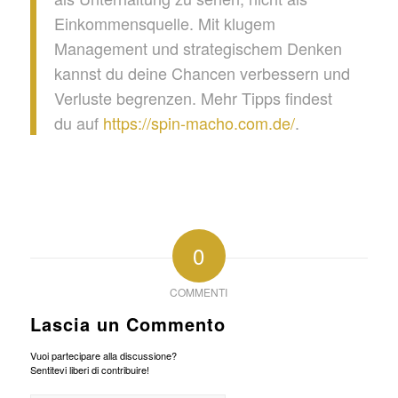
Einkommensquelle. Mit klugem
Management und strategischem Denken
kannst du deine Chancen verbessern und
Verluste begrenzen. Mehr Tipps findest
du auf
https://spin-macho.com.de/
.
0
COMMENTI
Lascia un Commento
Vuoi partecipare alla discussione?
Sentitevi liberi di contribuire!