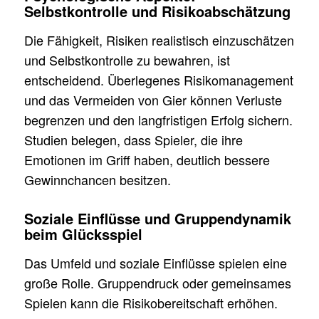
Selbstkontrolle und Risikoabschätzung
Die Fähigkeit, Risiken realistisch einzuschätzen
und Selbstkontrolle zu bewahren, ist
entscheidend. Überlegenes Risikomanagement
und das Vermeiden von Gier können Verluste
begrenzen und den langfristigen Erfolg sichern.
Studien belegen, dass Spieler, die ihre
Emotionen im Griff haben, deutlich bessere
Gewinnchancen besitzen.
Soziale Einflüsse und Gruppendynamik
beim Glücksspiel
Das Umfeld und soziale Einflüsse spielen eine
große Rolle. Gruppendruck oder gemeinsames
Spielen kann die Risikobereitschaft erhöhen.