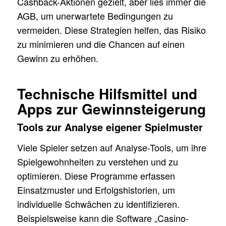
Cashback-Aktionen gezielt, aber lies immer die
AGB, um unerwartete Bedingungen zu
vermeiden. Diese Strategien helfen, das Risiko
zu minimieren und die Chancen auf einen
Gewinn zu erhöhen.
Technische Hilfsmittel und
Apps zur Gewinnsteigerung
Tools zur Analyse eigener Spielmuster
Viele Spieler setzen auf Analyse-Tools, um ihre
Spielgewohnheiten zu verstehen und zu
optimieren. Diese Programme erfassen
Einsatzmuster und Erfolgshistorien, um
individuelle Schwächen zu identifizieren.
Beispielsweise kann die Software „Casino-