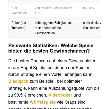
Slot-
variiert stark, oft zwischen 1-
85-98%
Maschinen
10%
Poker (bei
abhängig von Fähigkeiten,
nicht direkt vergle
Turnieren)
meist höher als bei
Skill-basiert
Glücksspielen
Relevante Statistiken: Welche Spiele
bieten die besten Gewinnchancen?
Die besten Chancen auf einen Gewinn bieten
in der Regel Spiele, bei denen der Spieler
durch Strategie einen Vorteil erlangen kann.
zum Beispiel, bei optimaler
Blackjack
Strategie, kann eine Auszahlungsquote von bis
zu 99,5% erreichen.
und
Videopoker
bestimmte
wie Craps sind
Würfelspiele
ebenfalls bekannt für vergleichsweise hohe