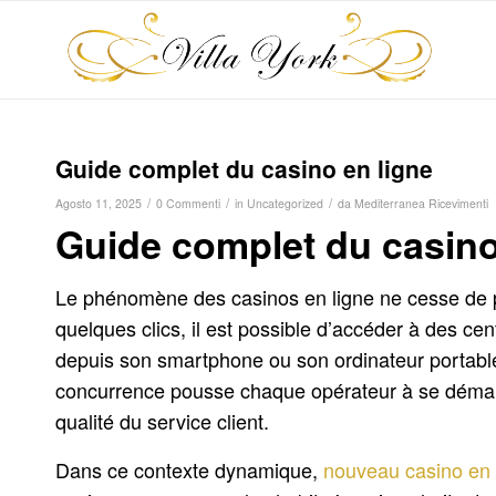
Guide complet du casino en ligne
/
/
/
Agosto 11, 2025
0 Commenti
in
Uncategorized
da
Mediterranea Ricevimenti
Guide complet du casino
Le phénomène des casinos en ligne ne cesse de p
quelques clics, il est possible d’accéder à des cen
depuis son smartphone ou son ordinateur portable.
concurrence pousse chaque opérateur à se démarqu
qualité du service client.
Dans ce contexte dynamique,
nouveau casino en 