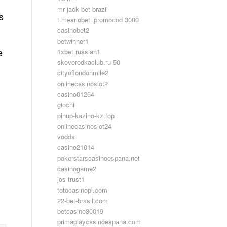
mr jack bet brazil
s
t.mesriobet_promocod 3000
casinobet2
betwinner1
e
1xbet russian1
skovorodkaclub.ru 50
cityoflondonmile2
onlinecasinoslot2
casino01264
giochi
pinup-kazino-kz.top
onlinecasinoslot24
vodds
casino21014
pokerstarscasinoespana.net
casinogame2
jos-trust1
totocasinopl.com
22-bet-brasil.com
betcasino30019
primaplaycasinoespana.com