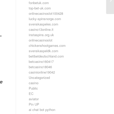
fonbetuk.com
fa
top-bet-uk.com
onlinecasinoslot100428
lucky-spinsnorge.com
svenskaspeles.com
casino13online.it
instaspins.org.uk
”
onlinecasinoslot
chickenshootgames.com
svenskaspeldk.com
betibetdeutschland.com
betcasino160417
betcasino18046
casinionline19042
Uncategorized
xe
casino
Public
EC
aviator
Pin UP
ai chat bot python