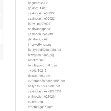
bcgame02023
goldbet-it.net
casinoonline05022
casinoonline06022
betwinner07023
cashwinespana1
casinoonlineslot9
dafabet-us.us
interwettenus.us
betifycasinocanada.net
bizzocasinoca.org
betclicfr.net
betplayportugal.com
1xbet180216
doxxbetde.com
extremecasinocanada.net
ballycasinocanada.net
casinoonlineslot220231
onlinecasino23026
spinmama
efbetbulgaria.com