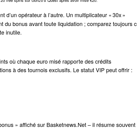
 20 free spins sur
Gonzo’s Quest
après avoir misé €20.
nt d’un opérateur à l’autre. Un multiplicateur « 30x »
nt du bonus avant toute liquidation ; comparez toujours 
e inutile.
ts où chaque euro misé rapporte des crédits
ns à des tournois exclusifs. Le statut VIP peut offrir :
 bonus » affiché sur Basketnews.Net – il résume souvent