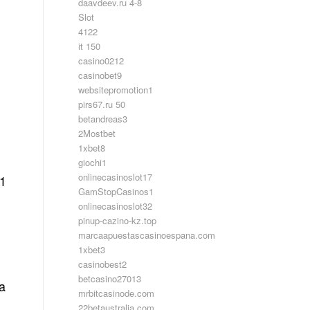
daavdeev.ru 4-8
Slot
4122
it 150
casino0212
casinobet9
websitepromotion1
pirs67.ru 50
betandreas3
2Mostbet
1xbet8
giochi1
onlinecasinoslot17
01
GamStopCasinos1
onlinecasinoslot32
pinup-cazino-kz.top
marcaapuestascasinoespana.com
1xbet3
casinobest2
betcasino27013
ia
mrbitcasinode.com
22betaustralia.com