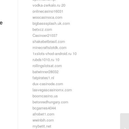
vodka-zerkalo.ru 20
onlinecasino16031
woocasinoca.com
ce
bigbasssplash.uk.com
betxcz.com
Casinoer21037
shakebetbrasil.com
minecraftslotdk.com
1xslots-vhod-android.ru 10
rubds1010.ru 10
rollingslotsat.com
batwinner28032
fatpirates1.nl
dux-casinode.com
lasvegascasinomx.com
boomcasino.us
betonredhungary.com
bcgames4044
afrobet1.com
wwinbih.com
Di
mybetit.net
ve