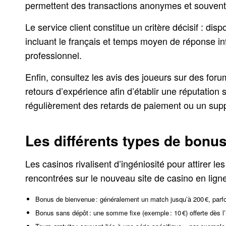
permettent des transactions anonymes et souvent 
Le service client constitue un critère décisif : disp
incluant le français et temps moyen de réponse 
professionnel.
Enfin, consultez les avis des joueurs sur des for
retours d’expérience afin d’établir une réputation 
régulièrement des retards de paiement ou un suppo
Les différents types de bonu
Les casinos rivalisent d’ingéniosité pour attirer le
rencontrées sur le nouveau site de casino en lign
Bonus de bienvenue : généralement un match jusqu’à 200 €, par
Bonus sans dépôt : une somme fixe (exemple : 10 €) offerte dès l’