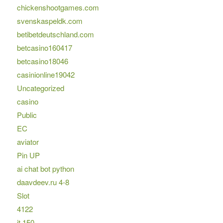
chickenshootgames.com
svenskaspeldk.com
betibetdeutschland.com
betcasino160417
betcasino18046
casinionline19042
Uncategorized
casino
Public
EC
aviator
Pin UP
ai chat bot python
daavdeev.ru 4-8
Slot
4122
it 150