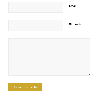
*
Email
Sito web