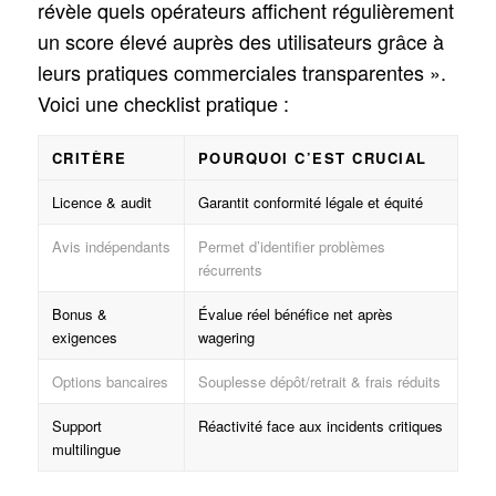
révèle quels opérateurs affichent régulièrement
un score élevé auprès des utilisateurs grâce à
leurs pratiques commerciales transparentes ».
Voici une checklist pratique :
CRITÈRE
POURQUOI C’EST CRUCIAL
Licence & audit
Garantit conformité légale et équité
Avis indépendants
Permet d’identifier problèmes
récurrents
Bonus &
Évalue réel bénéfice net après
exigences
wagering
Options bancaires
Souplesse dépôt/retrait & frais réduits
Support
Réactivité face aux incidents critiques
multilingue