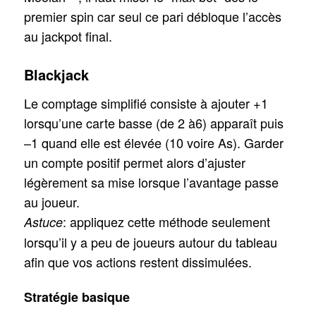
premier spin car seul ce pari débloque l’accès
au jackpot final.
Blackjack
Le comptage simplifié consiste à ajouter +1
lorsqu’une carte basse (de 2 à6) apparaît puis
–1 quand elle est élevée (10 voire As). Garder
un compte positif permet alors d’ajuster
légèrement sa mise lorsque l’avantage passe
au joueur.
: appliquez cette méthode seulement
Astuce
lorsqu’il y a peu de joueurs autour du tableau
afin que vos actions restent dissimulées.
Stratégie basique