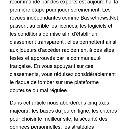
recommandé par des experts est aujourd’hui la
première étape pour jouer sereinement. Les
revues indépendantes comme Basketnews.Net
passent au crible les licences, les logiciels et
les conditions de mise afin d’établir un
classement transparent ; elles permettent ainsi
aux joueurs d’accéder rapidement à des sites
testés et approuvés par la communauté
française. En vous appuyant sur ces
classements, vous réduisez considérablement
le risque de tomber sur une plateforme
douteuse ou mal régulée.
Dans cet article nous aborderons cinq axes
majeurs : les bases du jeu en ligne, les critères
pour choisir le meilleur site, la sécurité des
données personnelles, les stratégies