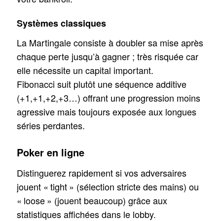
Systèmes classiques
La Martingale consiste à doubler sa mise après
chaque perte jusqu’à gagner ; très risquée car
elle nécessite un capital important.
Fibonacci suit plutôt une séquence additive
(+1,+1,+2,+3…) offrant une progression moins
agressive mais toujours exposée aux longues
séries perdantes.
Poker en ligne
Distinguerez rapidement si vos adversaires
jouent « tight » (sélection stricte des mains) ou
« loose » (jouent beaucoup) grâce aux
statistiques affichées dans le lobby.