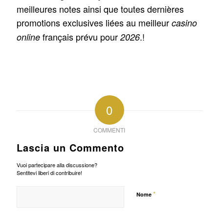
meilleures notes ainsi que toutes dernières
promotions exclusives liées au meilleur
casino
français prévu pour
.!
online
2026
0
COMMENTI
Lascia un Commento
Vuoi partecipare alla discussione?
Sentitevi liberi di contribuire!
*
Nome