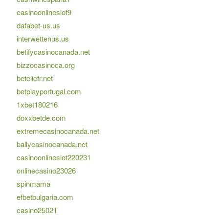
casinoonlineslot9
dafabet-us.us
interwettenus.us
betifycasinocanada.net
bizzocasinoca.org
betclicfr.net
betplayportugal.com
1xbet180216
doxxbetde.com
extremecasinocanada.net
ballycasinocanada.net
casinoonlineslot220231
onlinecasino23026
spinmama
efbetbulgaria.com
casino25021