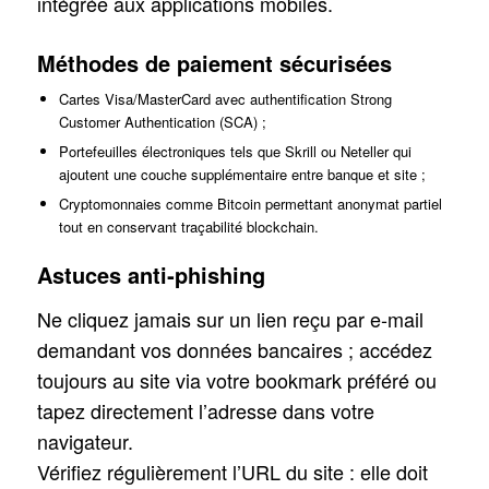
intégrée aux applications mobiles.
Méthodes de paiement sécurisées
Cartes Visa/MasterCard avec authentification Strong
Customer Authentication (SCA) ;
Portefeuilles électroniques tels que Skrill ou Neteller qui
ajoutent une couche supplémentaire entre banque et site ;
Cryptomonnaies comme Bitcoin permettant anonymat partiel
tout en conservant traçabilité blockchain.
Astuces anti‑phishing
Ne cliquez jamais sur un lien reçu par e‑mail
demandant vos données bancaires ; accédez
toujours au site via votre bookmark préféré ou
tapez directement l’adresse dans votre
navigateur.
Vérifiez régulièrement l’URL du site : elle doit