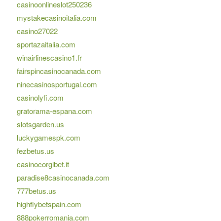
casinoonlineslot250236
mystakecasinoitalia.com
casino27022
sportazaitalia.com
winairlinescasino1.fr
fairspincasinocanada.com
ninecasinosportugal.com
casinolyfi.com
gratorama-espana.com
slotsgarden.us
luckygamespk.com
fezbetus.us
casinocorgibet.it
paradise8casinocanada.com
777betus.us
highflybetspain.com
888pokerromania.com