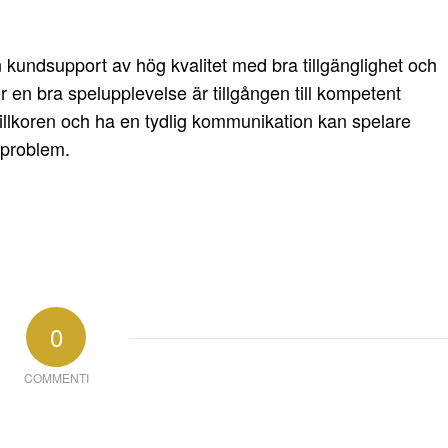
kundsupport av hög kvalitet med bra tillgänglighet och
r en bra spelupplevelse är tillgången till kompetent
llkoren och ha en tydlig kommunikation kan spelare
 problem.
0
COMMENTI