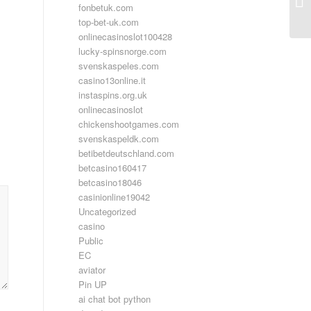
fonbetuk.com
20
top-bet-uk.com
onlinecasinoslot100428
lucky-spinsnorge.com
svenskaspeles.com
casino13online.it
instaspins.org.uk
onlinecasinoslot
chickenshootgames.com
svenskaspeldk.com
betibetdeutschland.com
betcasino160417
betcasino18046
casinionline19042
Uncategorized
casino
Public
EC
aviator
Pin UP
ai chat bot python