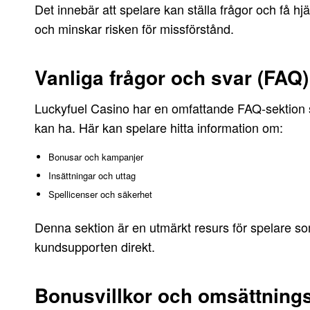
Det innebär att spelare kan ställa frågor och få h
och minskar risken för missförstånd.
Vanliga frågor och svar (FAQ)
Luckyfuel Casino har en omfattande FAQ-sektion 
kan ha. Här kan spelare hitta information om:
Bonusar och kampanjer
Insättningar och uttag
Spellicenser och säkerhet
Denna sektion är en utmärkt resurs för spelare s
kundsupporten direkt.
Bonusvillkor och omsättning