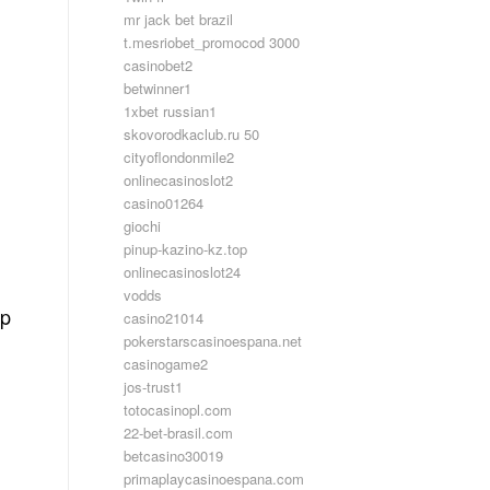
mr jack bet brazil
t.mesriobet_promocod 3000
casinobet2
betwinner1
1xbet russian1
skovorodkaclub.ru 50
cityoflondonmile2
onlinecasinoslot2
casino01264
giochi
pinup-kazino-kz.top
onlinecasinoslot24
vodds
lp
casino21014
pokerstarscasinoespana.net
casinogame2
jos-trust1
totocasinopl.com
22-bet-brasil.com
betcasino30019
primaplaycasinoespana.com