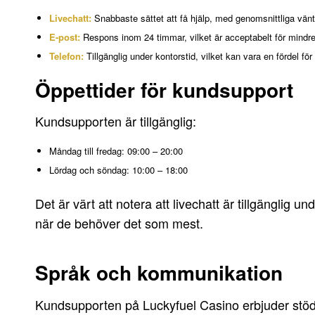
Livechatt:
Snabbaste sättet att få hjälp, med genomsnittliga vänt
E-post:
Respons inom 24 timmar, vilket är acceptabelt för mindre
Telefon:
Tillgänglig under kontorstid, vilket kan vara en fördel fö
Öppettider för kundsupport
Kundsupporten är tillgänglig:
Måndag till fredag: 09:00 – 20:00
Lördag och söndag: 10:00 – 18:00
Det är värt att notera att livechatt är tillgänglig un
när de behöver det som mest.
Språk och kommunikation
Kundsupporten på Luckyfuel Casino erbjuder stöd p