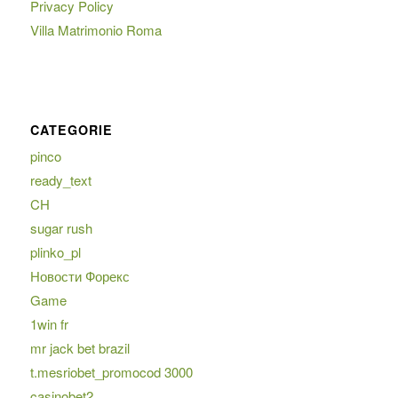
Privacy Policy
Villa Matrimonio Roma
CATEGORIE
pinco
ready_text
CH
sugar rush
plinko_pl
Новости Форекс
Game
1win fr
mr jack bet brazil
t.mesriobet_promocod 3000
casinobet2