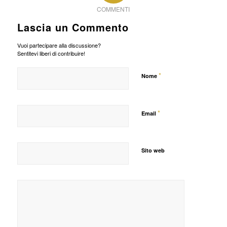
COMMENTI
Lascia un Commento
Vuoi partecipare alla discussione?
Sentitevi liberi di contribuire!
*
Nome
*
Email
Sito web