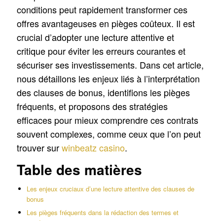
conditions peut rapidement transformer ces
offres avantageuses en pièges coûteux. Il est
crucial d’adopter une lecture attentive et
critique pour éviter les erreurs courantes et
sécuriser ses investissements. Dans cet article,
nous détaillons les enjeux liés à l’interprétation
des clauses de bonus, identifions les pièges
fréquents, et proposons des stratégies
efficaces pour mieux comprendre ces contrats
souvent complexes, comme ceux que l’on peut
trouver sur
winbeatz casino
.
Table des matières
Les enjeux cruciaux d’une lecture attentive des clauses de
bonus
Les pièges fréquents dans la rédaction des termes et