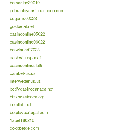
betcasino30019
primaplaycasinoespana.com
bcgame02023
goldbet-it.net
casinoonline05022
casinoonline06022
betwinner07023
cashwinespana1
casinoonlineslot9
dafabet-us.us
interwettenus.us
betifycasinocanada.net
bizzocasinoca.org
betclicfr.net
betplayportugal.com
1xbet180216
doxxbetde.com