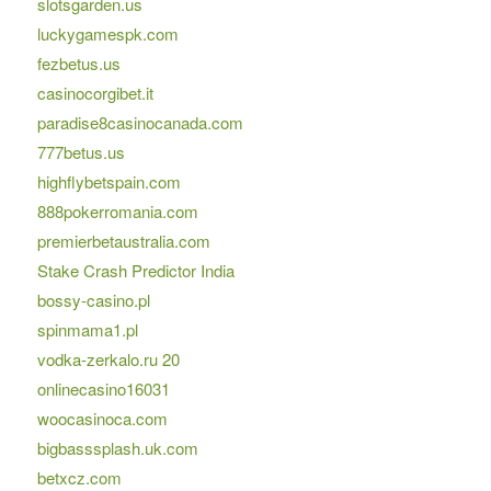
slotsgarden.us
luckygamespk.com
fezbetus.us
casinocorgibet.it
paradise8casinocanada.com
777betus.us
highflybetspain.com
888pokerromania.com
premierbetaustralia.com
Stake Crash Predictor India
bossy-casino.pl
spinmama1.pl
vodka-zerkalo.ru 20
onlinecasino16031
woocasinoca.com
bigbasssplash.uk.com
betxcz.com