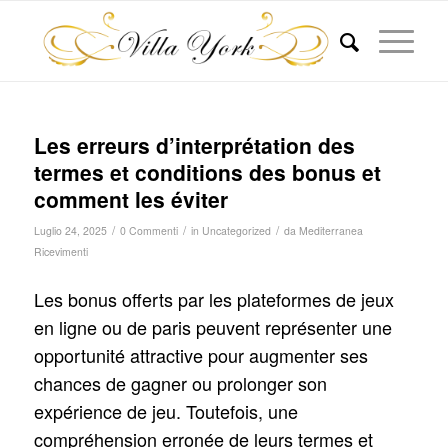
Les erreurs d’interprétation des
termes et conditions des bonus et
comment les éviter
/
/
/
Luglio 24, 2025
0 Commenti
in
Uncategorized
da
Mediterranea
Ricevimenti
Les bonus offerts par les plateformes de jeux
en ligne ou de paris peuvent représenter une
opportunité attractive pour augmenter ses
chances de gagner ou prolonger son
expérience de jeu. Toutefois, une
compréhension erronée de leurs termes et