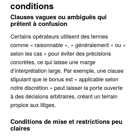
conditions
Clauses vagues ou ambiguës qui
prêtent à confusion
Certains opérateurs utilisent des termes
comme « raisonnable », « généralement » ou «
selon les cas » pour éviter des précisions
concrètes, ce qui laisse une marge
d’interprétation large. Par exemple, une clause
stipulant que le bonus est « applicable selon
notre discrétion » peut laisser la porte ouverte
à des décisions arbitraires, créant un terrain
propice aux litiges.
Conditions de mise et restrictions peu
claires