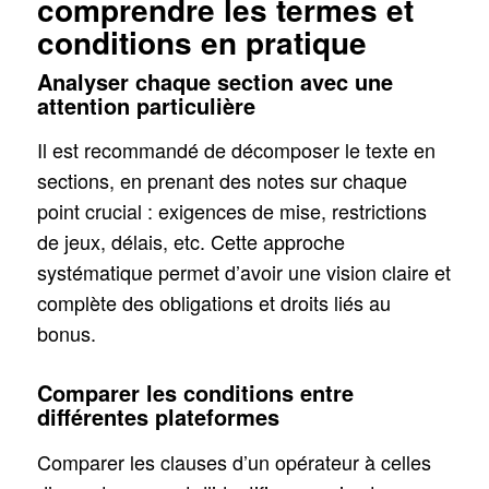
comprendre les termes et
conditions en pratique
Analyser chaque section avec une
attention particulière
Il est recommandé de décomposer le texte en
sections, en prenant des notes sur chaque
point crucial : exigences de mise, restrictions
de jeux, délais, etc. Cette approche
systématique permet d’avoir une vision claire et
complète des obligations et droits liés au
bonus.
Comparer les conditions entre
différentes plateformes
Comparer les clauses d’un opérateur à celles