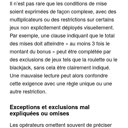
Il n’est pas rare que les conditions de mise
soient exprimées de façon complexe, avec des
multiplicateurs ou des restrictions sur certains
jeux non explicitement déployés visuellement.
Par exemple, une clause indiquant que le total
des mises doit atteindre « au moins 3 fois le
montant du bonus » peut être complétée par
des exclusions de jeux tels que la roulette ou le
blackjack, sans cela être clairement indiqué.
Une mauvaise lecture peut alors confondre
cette exigence avec une règle unique ou une
autre restriction.
Exceptions et exclusions mal
expliquées ou omises
Les opérateurs omettent souvent de préciser