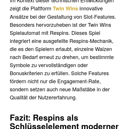
Im Kontext dieser technischen Entwicklungen
zeigt die Plattform
innovative
Twin Wins
Ansätze bei der Gestaltung von Slot-Features.
Besonders hervorzuheben ist der Twin Wins
Spielautomat mit Respins. Dieses Spiel
integriert eine ausgefeilte Respins-Mechanik,
die es den Spielern erlaubt, einzelne Walzen
nach Bedarf erneut zu drehen, um bestimmte
Symbole zu vervollständigen oder
Bonuskriterien zu erfüllen. Solche Features
fördern nicht nur die Engagement-Rate,
sondern setzen auch neue Maßstäbe in der
Qualität der Nutzererfahrung.
Fazit: Respins als
Schlüsselelement moderner