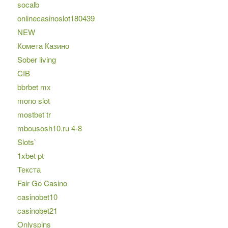
socalb
onlinecasinoslot180439
NEW
Комета Казино
Sober living
CIB
bbrbet mx
mono slot
mostbet tr
mbousosh10.ru 4-8
Slots`
1xbet pt
Текста
Fair Go Casino
casinobet10
casinobet21
Onlyspins