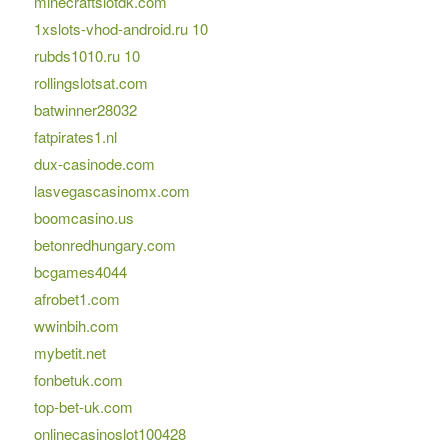
minecraftslotdk.com
1xslots-vhod-android.ru 10
rubds1010.ru 10
rollingslotsat.com
batwinner28032
fatpirates1.nl
dux-casinode.com
lasvegascasinomx.com
boomcasino.us
betonredhungary.com
bcgames4044
afrobet1.com
wwinbih.com
mybetit.net
fonbetuk.com
top-bet-uk.com
onlinecasinoslot100428