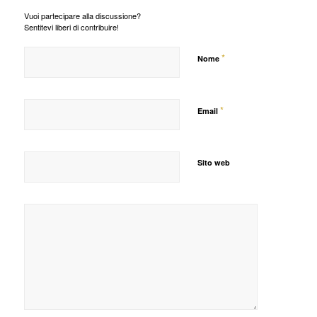
Vuoi partecipare alla discussione?
Sentitevi liberi di contribuire!
*
Nome
*
Email
Sito web