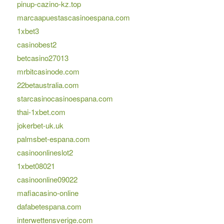
pinup-cazino-kz.top
marcaapuestascasinoespana.com
1xbet3
casinobest2
betcasino27013
mrbitcasinode.com
22betaustralia.com
starcasinocasinoespana.com
thai-1xbet.com
jokerbet-uk.uk
palmsbet-espana.com
casinoonlineslot2
1xbet08021
casinoonline09022
mafiacasino-online
dafabetespana.com
interwettensverige.com