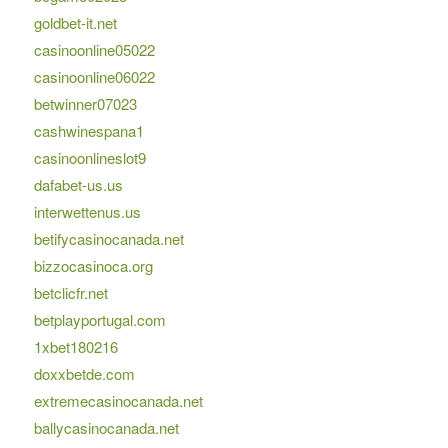
goldbet-it.net
casinoonline05022
casinoonline06022
betwinner07023
cashwinespana1
casinoonlineslot9
dafabet-us.us
interwettenus.us
betifycasinocanada.net
bizzocasinoca.org
betclicfr.net
betplayportugal.com
1xbet180216
doxxbetde.com
extremecasinocanada.net
ballycasinocanada.net