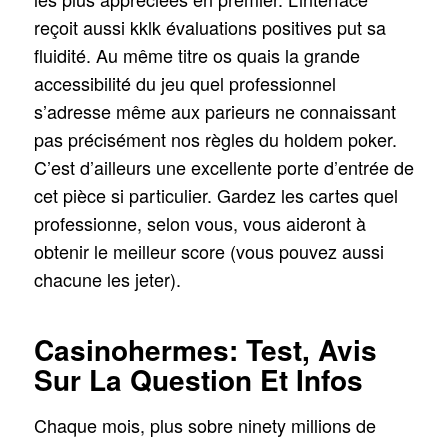
reçoit aussi kklk évaluations positives put sa
fluidité. Au même titre os quais la grande
accessibilité du jeu quel professionnel
s’adresse même aux parieurs ne connaissant
pas précisément nos règles du holdem poker.
C’est d’ailleurs une excellente porte d’entrée de
cet pièce si particulier. Gardez les cartes quel
professionne, selon vous, vous aideront à
obtenir le meilleur score (vous pouvez aussi
chacune les jeter).
Casinohermes: Test, Avis
Sur La Question Et Infos
Chaque mois, plus sobre ninety millions de