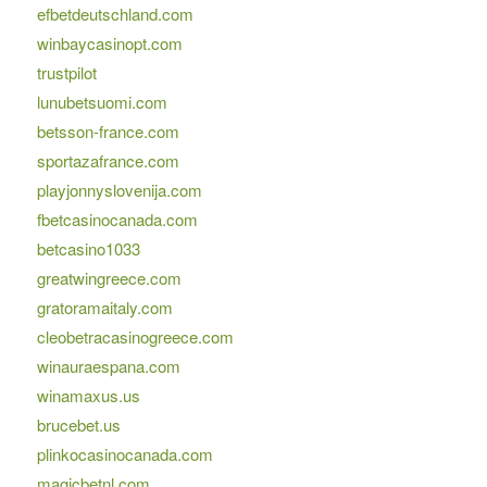
efbetdeutschland.com
winbaycasinopt.com
trustpilot
lunubetsuomi.com
betsson-france.com
sportazafrance.com
playjonnyslovenija.com
fbetcasinocanada.com
betcasino1033
greatwingreece.com
gratoramaitaly.com
cleobetracasinogreece.com
winauraespana.com
winamaxus.us
brucebet.us
plinkocasinocanada.com
magicbetnl.com