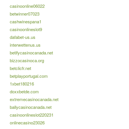
casinoonline06022
betwinner07023
cashwinespana1
casinoonlineslot9
dafabet-us.us
interwettenus.us
betifycasinocanada.net
bizzocasinoca.org
betclicfr.net
betplayportugal.com
1xbet180216
doxxbetde.com
extremecasinocanada.net
ballycasinocanada.net
casinoonlineslot220231
onlinecasino23026