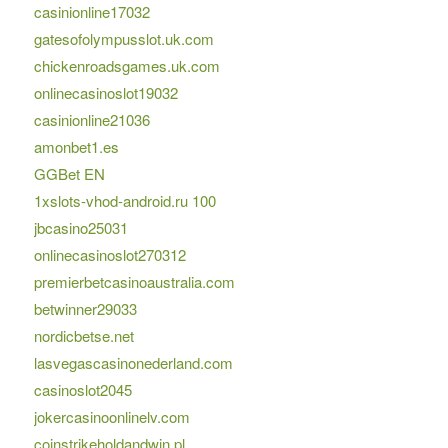
casinionline17032
gatesofolympusslot.uk.com
chickenroadsgames.uk.com
onlinecasinoslot19032
casinionline21036
amonbet1.es
GGBet EN
1xslots-vhod-android.ru 100
jbcasino25031
onlinecasinoslot270312
premierbetcasinoaustralia.com
betwinner29033
nordicbetse.net
lasvegascasinonederland.com
casinoslot2045
jokercasinoonlinelv.com
coinstrikeholdandwin.pl