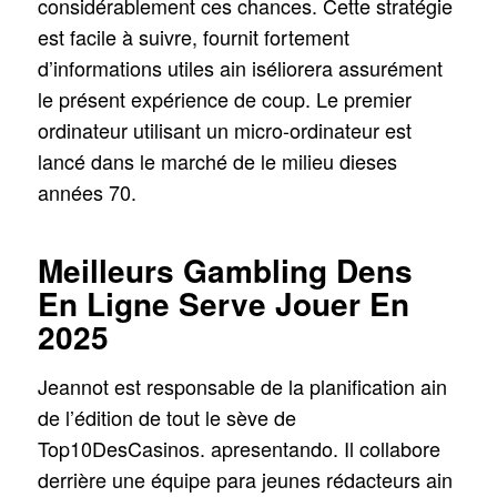
considérablement ces chances. Cette stratégie
est facile à suivre, fournit fortement
d’informations utiles ain iséliorera assurément
le présent expérience de coup. Le premier
ordinateur utilisant un micro-ordinateur est
lancé dans le marché de le milieu dieses
années 70.
Meilleurs Gambling Dens
En Ligne Serve Jouer En
2025
Jeannot est responsable de la planification ain
de l’édition de tout le sève de
Top10DesCasinos. apresentando. Il collabore
derrière une équipe para jeunes rédacteurs ain