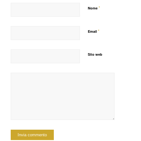
*
Nome
*
Email
Sito web