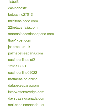
1xbet3
casinobest2
betcasino27013
mrbitcasinode.com
22betaustralia.com
starcasinocasinoespana.com
thai-1xbet.com
jokerbet-uk.uk
palmsbet-espana.com
casinoonlineslot2
1xbet08021
casinoonline09022
mafiacasino-online
dafabetespana.com
interwettensverige.com
dayscasinocanada.com
stakecasinocanada.net