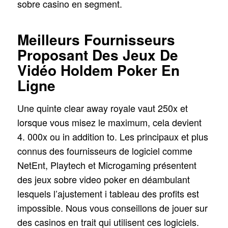
sobre casino en segment.
Meilleurs Fournisseurs
Proposant Des Jeux De
Vidéo Holdem Poker En
Ligne
Une quinte clear away royale vaut 250x et
lorsque vous misez le maximum, cela devient
4. 000x ou in addition to. Les principaux et plus
connus des fournisseurs de logiciel comme
NetEnt, Playtech et Microgaming présentent
des jeux sobre video poker en déambulant
lesquels l’ajustement i tableau des profits est
impossible. Nous vous conseillons de jouer sur
des casinos en trait qui utilisent ces logiciels.