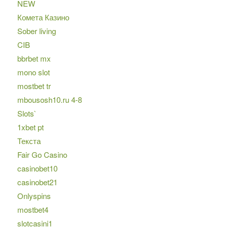
NEW
Комета Казино
Sober living
CIB
bbrbet mx
mono slot
mostbet tr
mbousosh10.ru 4-8
Slots`
1xbet pt
Текста
Fair Go Casino
casinobet10
casinobet21
Onlyspins
mostbet4
slotcasini1