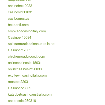
casinobet10033
casinoslot11031
casibomus.us
bettsonfi.com
smokacecasinoitaly.com
Casinoer15034
spinsamuraicasinoaustralia.net
Casinoer17035
chickenroadgioco.it.com
onlinecasinoslot18031
onlinecasinoslot20033
excitewincasinoitalia.com
mostbet22031
Casinoer23039
katsubetcasinoaustralia.com
casonoslot250316