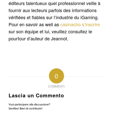
éditeurs talentueux quel professionnel veille à
fournir aux lecteurs parfois des informations
vérifiées et fiables sur l’industrie du iGaming.
Pour en savoir as well as
casinacho s’inscrire
sur son équipe et lui, veuillez consultez le
pourtour d’auteur de Jeannot.
0
COMMENTI
Lascia un Commento
Vuoi partecipare alla discussione?
Sentitevi liberi di contribuire!