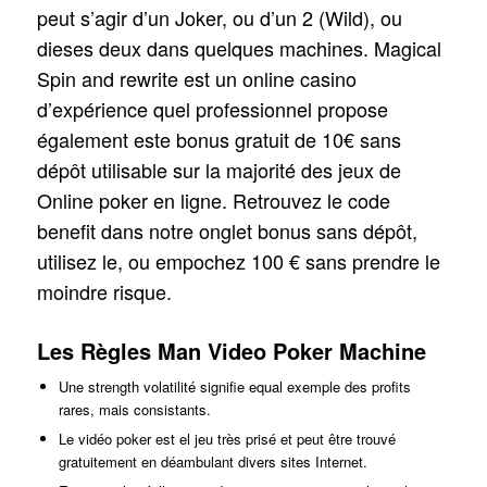
peut s’agir d’un Joker, ou d’un 2 (Wild), ou
dieses deux dans quelques machines. Magical
Spin and rewrite est un online casino
d’expérience quel professionnel propose
également este bonus gratuit de 10€ sans
dépôt utilisable sur la majorité des jeux de
Online poker en ligne. Retrouvez le code
benefit dans notre onglet bonus sans dépôt,
utilisez le, ou empochez 100 € sans prendre le
moindre risque.
Les Règles Man Video Poker Machine
Une strength volatilité signifie equal exemple des profits
rares, mais consistants.
Le vidéo poker est el jeu très prisé et peut être trouvé
gratuitement en déambulant divers sites Internet.