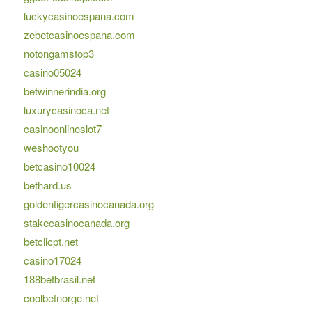
luckycasinoespana.com
zebetcasinoespana.com
notongamstop3
casino05024
betwinnerindia.org
luxurycasinoca.net
casinoonlineslot7
weshootyou
betcasino10024
bethard.us
goldentigercasinocanada.org
stakecasinocanada.org
betclicpt.net
casino17024
188betbrasil.net
coolbetnorge.net