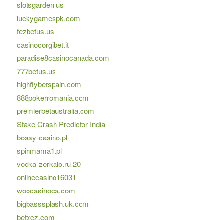
slotsgarden.us
luckygamespk.com
fezbetus.us
casinocorgibet.it
paradise8casinocanada.com
777betus.us
highflybetspain.com
888pokerromania.com
premierbetaustralia.com
Stake Crash Predictor India
bossy-casino.pl
spinmama1.pl
vodka-zerkalo.ru 20
onlinecasino16031
woocasinoca.com
bigbasssplash.uk.com
betxcz.com