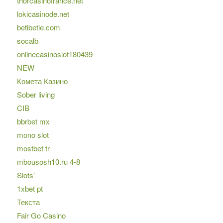
thorcasinofrance.net
lokicasinode.net
betibetie.com
socalb
onlinecasinoslot180439
NEW
Комета Казино
Sober living
CIB
bbrbet mx
mono slot
mostbet tr
mbousosh10.ru 4-8
Slots`
1xbet pt
Текста
Fair Go Casino