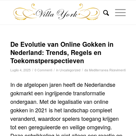
De Evolutie van Online Gokken in
Nederland: Trends, Regels en
Toekomstperspectieven
/
/
/
Luglio 4, 2025
0 Commenti
in
Uncategorized
da
Mediterranea Ricevimenti
In de afgelopen jaren heeft de Nederlandse
gokmarkt een ingrijpende transformatie
ondergaan. Met de legalisatie van online
gokken in 2021 is het landschap compleet
veranderd, waardoor spelers toegang krijgen
tot een gereguleerde en veilige omgeving.
Deze ontwikkeling is niet alleen een reactie op