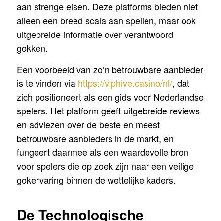
aan strenge eisen. Deze platforms bieden niet
alleen een breed scala aan spellen, maar ook
uitgebreide informatie over verantwoord
gokken.
Een voorbeeld van zo’n betrouwbare aanbieder
is te vinden via
https://viphive.casino/nl/
, dat
zich positioneert als een gids voor Nederlandse
spelers. Het platform geeft uitgebreide reviews
en adviezen over de beste en meest
betrouwbare aanbieders in de markt, en
fungeert daarmee als een waardevolle bron
voor spelers die op zoek zijn naar een veilige
gokervaring binnen de wettelijke kaders.
De Technologische