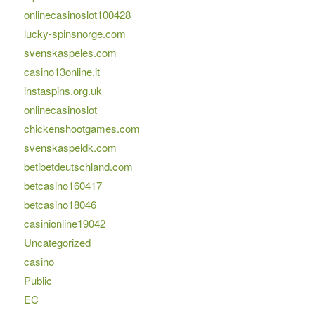
onlinecasinoslot100428
lucky-spinsnorge.com
svenskaspeles.com
casino13online.it
instaspins.org.uk
onlinecasinoslot
chickenshootgames.com
svenskaspeldk.com
betibetdeutschland.com
betcasino160417
betcasino18046
casinionline19042
Uncategorized
casino
Public
EC