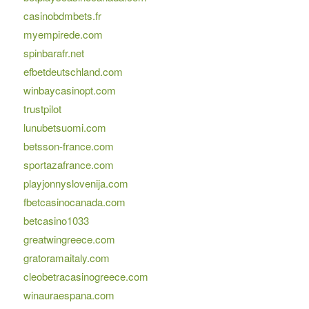
casinobdmbets.fr
myempirede.com
spinbarafr.net
efbetdeutschland.com
winbaycasinopt.com
trustpilot
lunubetsuomi.com
betsson-france.com
sportazafrance.com
playjonnyslovenija.com
fbetcasinocanada.com
betcasino1033
greatwingreece.com
gratoramaitaly.com
cleobetracasinogreece.com
winauraespana.com