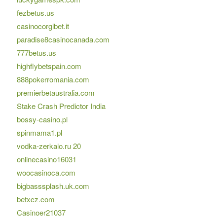
fezbetus.us
casinocorgibet.it
paradise8casinocanada.com
777betus.us
highflybetspain.com
888pokerromania.com
premierbetaustralia.com
Stake Crash Predictor India
bossy-casino.pl
spinmama1.pl
vodka-zerkalo.ru 20
onlinecasino16031
woocasinoca.com
bigbasssplash.uk.com
betxcz.com
Casinoer21037