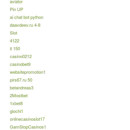
aviator
Pin UP
ai chat bot python
daavdeev.ru 4-8
Slot
4122
it 150
casino0212
casinobet9
websitepromotion1
pirs67.ru 50
betandreas3
2Mostbet
1xbet8
giochi1
onlinecasinoslot17
GamStopCasinos1