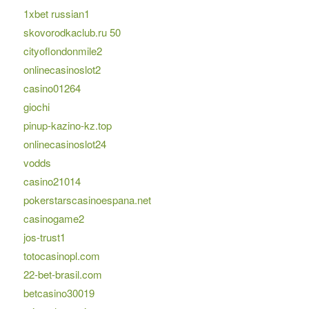
1xbet russian1
skovorodkaclub.ru 50
cityoflondonmile2
onlinecasinoslot2
casino01264
giochi
pinup-kazino-kz.top
onlinecasinoslot24
vodds
casino21014
pokerstarscasinoespana.net
casinogame2
jos-trust1
totocasinopl.com
22-bet-brasil.com
betcasino30019