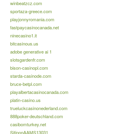
winbeatzcz.com
sportaza-greece.com
playjonnyromania.com
fastpaycasinocanada.net
ninecasino1.it
bitcasinous.us
adobe generative ai 1
slotsgardenfr.com
bison-casinopl.com
starda-casinode.com
bruce-betpl.com
playalbertacasinocanada.com
platin-casino.us
trueluckcasinonederland.com
888poker-deutschland.com
casibomturkey.net
SitinonAAMS13031