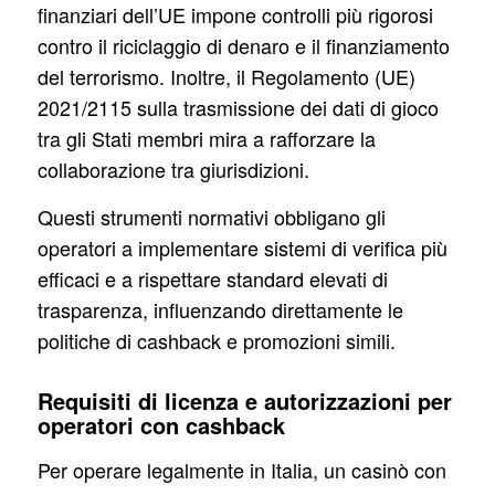
finanziari dell’UE impone controlli più rigorosi
contro il riciclaggio di denaro e il finanziamento
del terrorismo. Inoltre, il Regolamento (UE)
2021/2115 sulla trasmissione dei dati di gioco
tra gli Stati membri mira a rafforzare la
collaborazione tra giurisdizioni.
Questi strumenti normativi obbligano gli
operatori a implementare sistemi di verifica più
efficaci e a rispettare standard elevati di
trasparenza, influenzando direttamente le
politiche di cashback e promozioni simili.
Requisiti di licenza e autorizzazioni per
operatori con cashback
Per operare legalmente in Italia, un casinò con