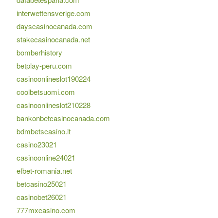
interwettensverige.com
dayscasinocanada.com
stakecasinocanada.net
bomberhistory
betplay-peru.com
casinoonlineslot190224
coolbetsuomi.com
casinoonlineslot210228
bankonbetcasinocanada.com
bdmbetscasino.it
casino23021
casinoonline24021
efbet-romania.net
betcasino25021
casinobet26021
777mxcasino.com