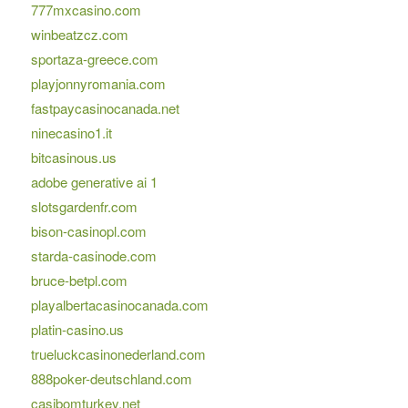
777mxcasino.com
winbeatzcz.com
sportaza-greece.com
playjonnyromania.com
fastpaycasinocanada.net
ninecasino1.it
bitcasinous.us
adobe generative ai 1
slotsgardenfr.com
bison-casinopl.com
starda-casinode.com
bruce-betpl.com
playalbertacasinocanada.com
platin-casino.us
trueluckcasinonederland.com
888poker-deutschland.com
casibomturkey.net