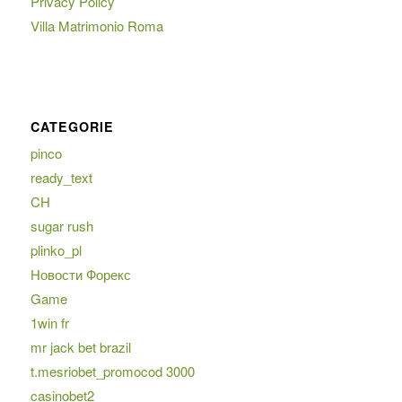
Privacy Policy
Villa Matrimonio Roma
CATEGORIE
pinco
ready_text
CH
sugar rush
plinko_pl
Новости Форекс
Game
1win fr
mr jack bet brazil
t.mesriobet_promocod 3000
casinobet2