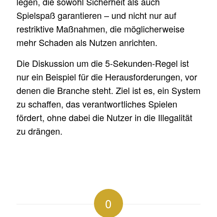
legen, die sowohl Sicherheit als auch
Spielspaß garantieren – und nicht nur auf
restriktive Maßnahmen, die möglicherweise
mehr Schaden als Nutzen anrichten.
Die Diskussion um die 5-Sekunden-Regel ist
nur ein Beispiel für die Herausforderungen, vor
denen die Branche steht. Ziel ist es, ein System
zu schaffen, das verantwortliches Spielen
fördert, ohne dabei die Nutzer in die Illegalität
zu drängen.
0