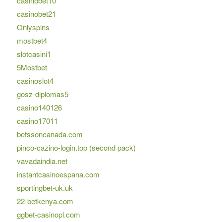
casinobet10
casinobet21
Onlyspins
mostbet4
slotcasini1
5Mostbet
casinoslot4
gosz-diplomas5
casino140126
casino17011
betssoncanada.com
pinco-cazino-login.top (second pack)
vavadaindia.net
instantcasinoespana.com
sportingbet-uk.uk
22-betkenya.com
ggbet-casinopl.com