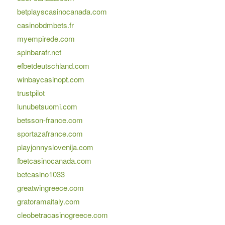
betplayscasinocanada.com
casinobdmbets.fr
myempirede.com
spinbarafr.net
efbetdeutschland.com
winbaycasinopt.com
trustpilot
lunubetsuomi.com
betsson-france.com
sportazafrance.com
playjonnyslovenija.com
fbetcasinocanada.com
betcasino1033
greatwingreece.com
gratoramaitaly.com
cleobetracasinogreece.com