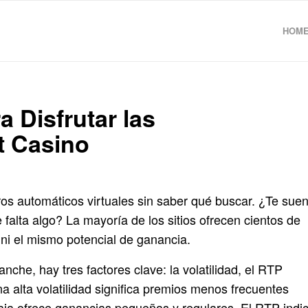
HOM
a Disfrutar las
t Casino
ros automáticos virtuales sin saber qué buscar. ¿Te sue
e falta algo? La mayoría de los sitios ofrecen cientos de
 ni el mismo potencial de ganancia.
he, hay tres factores clave: la volatilidad, el RTP
Una alta volatilidad significa premios menos frecuentes
aja ofrece ganancias pequeñas y regulares. El RTP indi