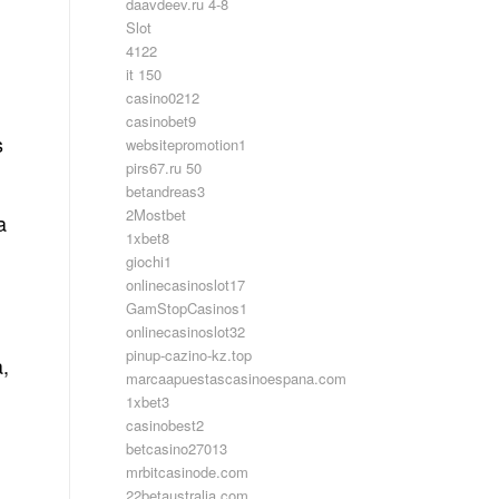
daavdeev.ru 4-8
Slot
4122
it 150
casino0212
casinobet9
s
websitepromotion1
pirs67.ru 50
betandreas3
2Mostbet
a
1xbet8
giochi1
onlinecasinoslot17
GamStopCasinos1
onlinecasinoslot32
pinup-cazino-kz.top
a,
marcaapuestascasinoespana.com
1xbet3
casinobest2
betcasino27013
mrbitcasinode.com
22betaustralia.com