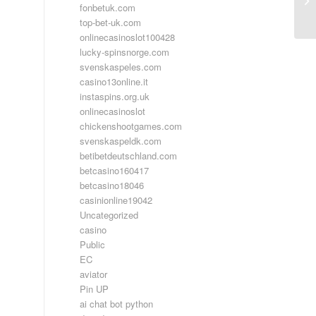
fonbetuk.com
Ca
top-bet-uk.com
onlinecasinoslot100428
lucky-spinsnorge.com
svenskaspeles.com
casino13online.it
instaspins.org.uk
onlinecasinoslot
chickenshootgames.com
svenskaspeldk.com
betibetdeutschland.com
betcasino160417
betcasino18046
casinionline19042
Uncategorized
casino
Public
EC
aviator
Pin UP
ai chat bot python