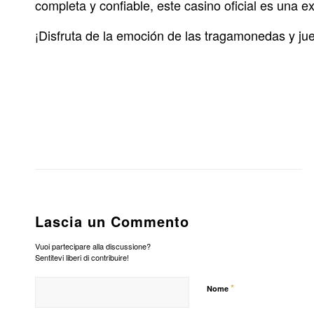
completa y confiable, este casino oficial es una e
¡Disfruta de la emoción de las tragamonedas y ju
Lascia un Commento
Vuoi partecipare alla discussione?
Sentitevi liberi di contribuire!
*
Nome