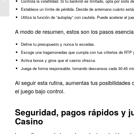
Controla la volatilidad. Si tu bankroll es limitado, opta por slots d
Winspark Casino spiegati
Establece un límite de pérdida. Decide de antemano cuánto estás
Utiliza la función de “autoplay” con cautela. Puede acelerar el j
A modo de resumen, estos son los pasos esenciale
Define tu presupuesto y nunca lo excedas.
Escoge una tragamonedas que cumpla con tus criterios de RTP y 
Activa bonos y giros que el casino ofrezca.
Juega de forma responsable, tomando descansos cada 30‑45 mi
Al seguir esta rutina, aumentas tus posibilidades
el juego bajo control.
Seguridad, pagos rápidos y j
Casino