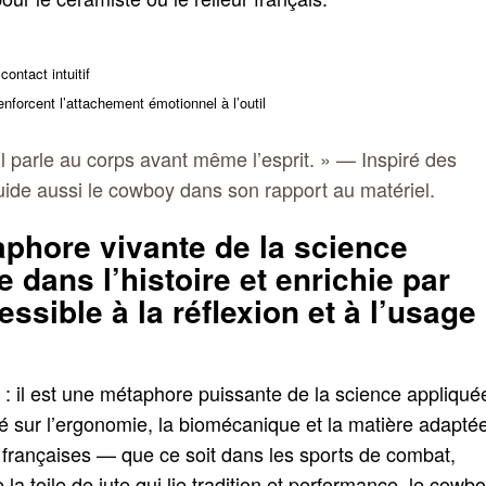
ontact intuitif
forcent l’attachement émotionnel à l’outil
il parle au corps avant même l’esprit. » — Inspiré des
guide aussi le cowboy dans son rapport au matériel.
phore vivante de la science
e dans l’histoire et enrichie par
ssible à la réflexion et à l’usage
: il est une métaphore puissante de la science appliqué
dé sur l’ergonomie, la biomécanique et la matière adapté
 françaises — que ce soit dans les sports de combat,
la toile de jute qui lie tradition et performance, le cowb