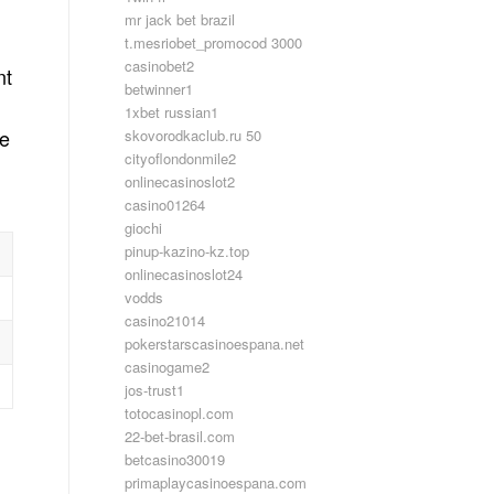
mr jack bet brazil
t.mesriobet_promocod 3000
casinobet2
nt
betwinner1
1xbet russian1
ne
skovorodkaclub.ru 50
cityoflondonmile2
onlinecasinoslot2
casino01264
giochi
pinup-kazino-kz.top
onlinecasinoslot24
vodds
casino21014
pokerstarscasinoespana.net
casinogame2
jos-trust1
totocasinopl.com
22-bet-brasil.com
betcasino30019
primaplaycasinoespana.com