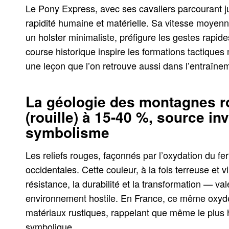
Le Pony Express, avec ses cavaliers parcourant j
rapidité humaine et matérielle. Sa vitesse moyenn
un holster minimaliste, préfigure les gestes rapi
course historique inspire les formations tactiques
une leçon que l’on retrouve aussi dans l’entraîne
La géologie des montagnes ro
(rouille) à 15-40 %, source in
symbolisme
Les reliefs rouges, façonnés par l’oxydation du fe
occidentales. Cette couleur, à la fois terreuse et vi
résistance, la durabilité et la transformation — 
environnement hostile. En France, ce même oxyde 
matériaux rustiques, rappelant que même le plus 
symbolique.