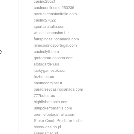
casino25021
casinoonlineslot250236
mystakecasinoitalia.com
casino27022
sportazaitalia.com
winairlinescasino1.fr
fairspincasinocanada.com
ninecasinosportugal.com
é
casinolyfi.com
gratorama-espana.com
slotsgarden.us
luckygamespk.com
fezbetus.us
casinocorgibet.it
paradise8casinocanada.com
777betus.us
highflybetspain.com
888pokerromania.com
premierbetaustralia.com
Stake Crash Predictor India
bossy-casino.pl
spinmama1.pl