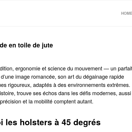
HOM
e en toile de jute
adition, ergonomie et science du mouvement — un parfai
in d’une image romancée, son art du dégainage rapide
ques rigoureux, adaptés à des environnements extrêmes.
stoire, trouve ses échos dans les défis modernes, aussi
précision et la mobilité comptent autant.
 les holsters à 45 degrés