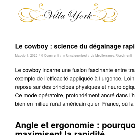
Le cowboy : science du dégainage rapid
/
/
/
Maggio 1, 2025
0 Commenti
in
Uncategorized
da
Mediterranea Ricevimenti
Le cowboy incarne une fusion fascinante entre tr
exemple de l’efficacité appliquée à l’urgence. Lo
repose sur des principes physiques et neurologi
Ce mode opératoire, profondément ancré dans l’hi
bien en milieu rural américain qu’en France, où la 
Angle et ergonomie : pourquoi
maximisent la rapidité