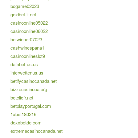
bcgame02023
goldbet-it.net
casinoonline05022
casinoonline06022
betwinner07023
cashwinespana1
casinoonlineslot9
dafabet-us.us
interwettenus.us
betifycasinocanada.net
bizzocasinoca.org
betclicfr.net
betplayportugal.com
1xbet180216
doxxbetde.com
extremecasinocanada.net