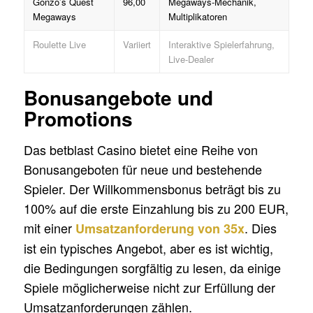
Gonzo’s Quest
96,00
Megaways-Mechanik,
Megaways
Multiplikatoren
Roulette Live
Variiert
Interaktive Spielerfahrung,
Live-Dealer
Bonusangebote und
Promotions
Das betblast Casino bietet eine Reihe von
Bonusangeboten für neue und bestehende
Spieler. Der Willkommensbonus beträgt bis zu
100% auf die erste Einzahlung bis zu 200 EUR,
mit einer
. Dies
Umsatzanforderung von 35x
ist ein typisches Angebot, aber es ist wichtig,
die Bedingungen sorgfältig zu lesen, da einige
Spiele möglicherweise nicht zur Erfüllung der
Umsatzanforderungen zählen.