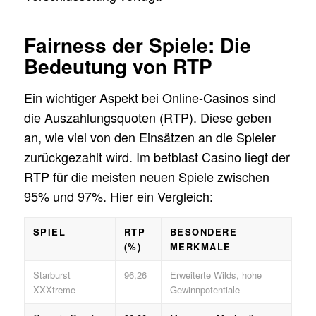
Fairness der Spiele: Die
Bedeutung von RTP
Ein wichtiger Aspekt bei Online-Casinos sind
die Auszahlungsquoten (RTP). Diese geben
an, wie viel von den Einsätzen an die Spieler
zurückgezahlt wird. Im betblast Casino liegt der
RTP für die meisten neuen Spiele zwischen
95% und 97%. Hier ein Vergleich:
SPIEL
RTP
BESONDERE
(%)
MERKMALE
Starburst
96,26
Erweiterte Wilds, hohe
XXXtreme
Gewinnpotentiale