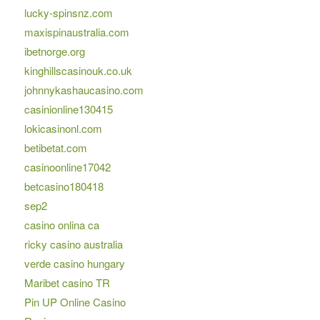
lucky-spinsnz.com
maxispinaustralia.com
ibetnorge.org
kinghillscasinouk.co.uk
johnnykashaucasino.com
casinionline130415
lokicasinonl.com
betibetat.com
casinoonline17042
betcasino180418
sep2
casino onlina ca
ricky casino australia
verde casino hungary
Maribet casino TR
Pin UP Online Casino