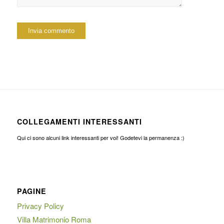
COLLEGAMENTI INTERESSANTI
Qui ci sono alcuni link interessanti per voi! Godetevi la permanenza :)
PAGINE
Privacy Policy
Villa Matrimonio Roma