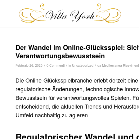
Der Wandel im Online-Glücksspiel: Sich
Verantwortungsbewusstsein
/
/
/
Febbraio 26, 2025
0 Commenti
in
Uncategorized
da
Mediterranea Riceviment
Die Online-Glücksspielbranche erlebt derzeit eine 
regulatorische Änderungen, technologische Innov
Bewusstsein für verantwortungsvolles Spielen. Fü
entscheidend, die aktuellen Trends und Herausf
Umfeld nachhaltig zu agieren.
Regulatorischer Wandel und 