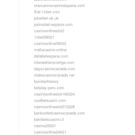
starcasinocasinoespana.com
thai-1xbet.com
jokerbet-uk.uk
palmsbet-espana.com
casinoonlineslot2
1xbet08021
casinoonline09022
mafiacasino-online
dafabetespana.com
interwettensverige.com
dayscasinocanada.com
stakecasinocanada.net
bomberhistory
betplay-peru.com
casinoonlineslot190224
coolbetsuomi.com
casinoonlineslot210228
bankonbetcasinocanada.com
bdmbetscasino.it
casino23021
casinoonline24021