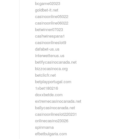
bcgame02023
goldbet-it.net
casinoonline05022
casinoonline06022
betwinner07023
cashwinespana1
casinoonlineslot9
dafabet-us.us
interwettenus.us
betifycasinocanada.net
bizzocasinoca.org
betclicfr.net
betplayportugal.com
1xbet180216
doxxbetde.com
extremecasinocanada.net
ballycasinocanada.net
casinoonlineslot220231
onlinecasino23026
spinmama
efbetbulgaria.com