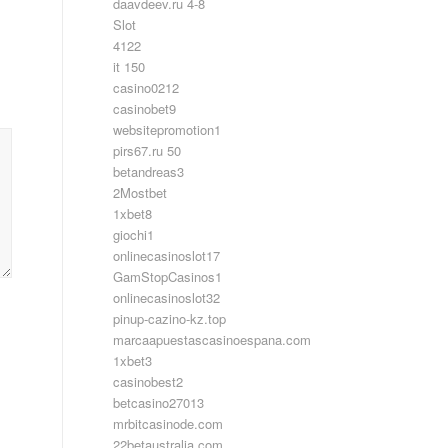
daavdeev.ru 4-8
Slot
4122
it 150
casino0212
casinobet9
websitepromotion1
pirs67.ru 50
betandreas3
2Mostbet
1xbet8
giochi1
onlinecasinoslot17
GamStopCasinos1
onlinecasinoslot32
pinup-cazino-kz.top
marcaapuestascasinoespana.com
1xbet3
casinobest2
betcasino27013
mrbitcasinode.com
22betaustralia.com