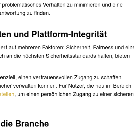
 problematisches Verhalten zu minimieren und eine
ntwortung zu finden.
en und Plattform-Integrität
iert auf mehreren Faktoren: Sicherheit, Fairness und ein
sich an die höchsten Sicherheitsstandards halten, bieten
enziell, einen vertrauensvollen Zugang zu schaffen.
sicher verwalten können. Für Nutzer, die neu im Bereich
tellen
, um einen persönlichen Zugang zu einer sicheren
 die Branche