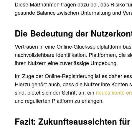
Diese Maßnahmen tragen dazu bei, das Risiko für
gesunde Balance zwischen Unterhaltung und Vera
Die Bedeutung der Nutzerkont
Vertrauen in eine Online-Glücksspielplattform bas
nachvollziehbare Identifikation. Plattformen, die 
ihren Nutzern eine zuverlässige Umgebung.
Im Zuge der Online-Registrierung ist es daher ess
Hierzu gehört auch, dass die Nutzer ihre Konten 
sind, bietet sich der Schritt an, ein
neues konto ers
und regulierten Plattform zu erlangen.
Fazit: Zukunftsaussichten für