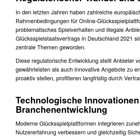
In den letzten Jahren haben zahlreiche europäisc
Rahmenbedingungen für Online-Glücksspielplattfor
problematisches Spielverhalten und illegale Anbie
Glücksspielstaatsvertrags in Deutschland 2021 si
zentrale Themen geworden.
Diese regulatorische Entwicklung stellt Anbieter
gewährleisten als auch innovative Angebote zu en
proaktiv stellen, profitieren langfristig durch Vertr
Technologische Innovationen 
Branchenentwicklung
Moderne Glücksspielplattformen integrieren zunehm
Nutzererfahrung verbessern und gleichzeitig Sich