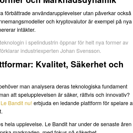
ara förbättrade användarupplevelser utan påverkar också
bonnemangsmodeller och kryptovalutor är exempel på nya
rerar intäkter.
eknologin i spelindustrin öppnar för helt nya former av
 förklarar industriexperten Johan Svensson.
ttformar: Kvalitet, Säkerhet och
ar behöver man analysera deras teknologiska fundament
an att spelupplevelsen är säker, rättvis och innovativ?
n Le Bandit nu!
erbjuda en ledande plattform för spelare a
t.
ares hela upplevelse. Le Bandit har under de senaste åren
venska marknaden, med fokus på säkerhet,