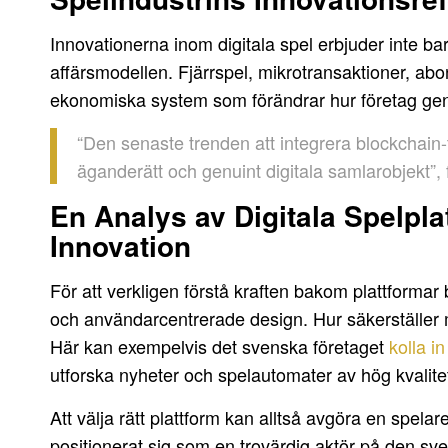
Innovationerna inom digitala spel erbjuder inte b
affärsmodellen. Fjärrspel, mikrotransaktioner, a
ekonomiska system som förändrar hur företag gene
“Den senaste trenden att integrera blockchain-t
äganderätt och genuint digitala samlarobjekt”,
En Analys av Digitala Spelpla
Innovation
För att verkligen förstå kraften bakom plattform
och användarcentrerade design. Hur säkerställer m
Här kan exempelvis det svenska företaget
kolla i
utforska nyheter och spelautomater av hög kvalite
Att välja rätt plattform kan alltså avgöra en spel
positionerat sig som en trovärdig aktör på den s