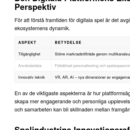
Perspektiv
För att förstå framtiden för digitala spel är det a
ekosystemens dynamik.
ASPEKT
BETYDELSE
Tillgänglighet
Större marknadstillträde genom multikanalsu
Användardata
Förbättrad personalisering och spelanpassni
Innovativ teknik
VR, AR, AI – nya dimensioner av engagema
En av de viktigaste aspekterna är hur plattformsä
skapa mer engagerande och personliga upplevelser.
och samarbeten kan bli skillnaden mellan framgån
Spelindustrins Innovationsr