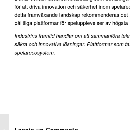
för att driva innovation och säkerhet inom spelar
detta framväxande landskap rekommenderas det at
pålitliga plattformar för spelupplevelser av högsta k
Industrins framtid handlar om att sammanföra tekn
säkra och innovativa lösningar. Plattformar som tar
spelarecosystem.
Underwater Adventure Slots:
Lascia un Commento
Transforming the UK Online Casino