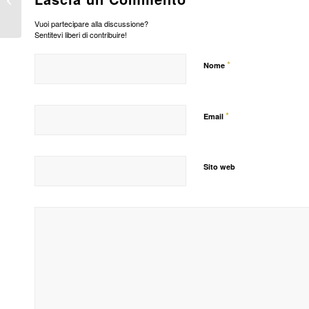
Experience
Vuoi partecipare alla discussione?
Sentitevi liberi di contribuire!
*
Nome
*
Email
Sito web