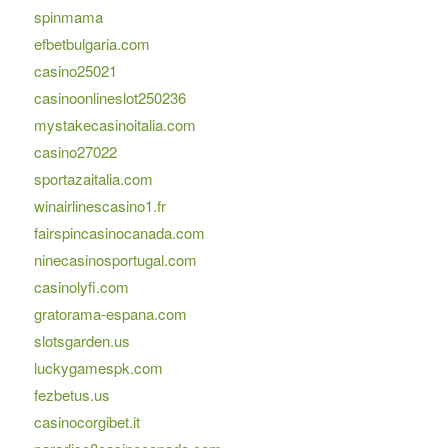
spinmama
efbetbulgaria.com
casino25021
casinoonlineslot250236
mystakecasinoitalia.com
casino27022
sportazaitalia.com
winairlinescasino1.fr
fairspincasinocanada.com
ninecasinosportugal.com
casinolyfi.com
gratorama-espana.com
slotsgarden.us
luckygamespk.com
fezbetus.us
casinocorgibet.it