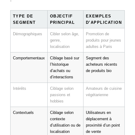
TYPE DE
OBJECTIF
EXEMPLES
SEGMENT
PRINCIPAL
D’APPLICATION
Démographiques
Cibler selon âge,
Promotion de
genre,
produits pour jeunes
localisation
adultes à Paris
Comportementaux
Ciblage basé sur
Segment des
l’historique
acheteurs récents
d’achats ou
de produits bio
d’interactions
Intérêts
Ciblage selon
Amateurs de cuisine
passions et
végétarienne
hobbies
Contextuels
Ciblage selon
Utilisateurs en
contexte
déplacement à
d’utilisation ou de
proximité d’un point
localisation
de vente