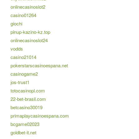
onlinecasinoslot2
casino01264
giochi
pinup-kazino-kz.top
onlinecasinoslot24
vodds
casino21014
pokerstarscasinoespana.net
casinogame2
jos-trust1
totocasinopl.com
22-bet-brasil.com
betcasino30019
primaplaycasinoespana.com
bcgame02023
goldbet-it.net