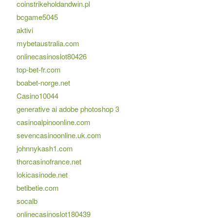
coinstrikeholdandwin.pl
bcgame5045
aktivi
mybetaustralia.com
onlinecasinoslot80426
top-bet-fr.com
boabet-norge.net
Casino10044
generative ai adobe photoshop 3
casinoalpinoonline.com
sevencasinoonline.uk.com
johnnykash1.com
thorcasinofrance.net
lokicasinode.net
betibetie.com
socalb
onlinecasinoslot180439