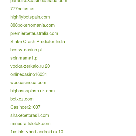
paradise8casinocanada.com
777betus.us
highflybetspain.com
888pokerromania.com
premierbetaustralia.com
Stake Crash Predictor India
bossy-casino.pl
spinmama1.pl
vodka-zerkalo.ru 20
onlinecasino16031
woocasinoca.com
bigbasssplash.uk.com
betxcz.com
Casinoer21037
shakebetbrasil.com
minecraftslotdk.com
1xslots-vhod-android.ru 10