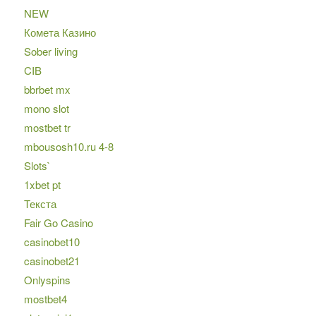
NEW
Комета Казино
Sober living
CIB
bbrbet mx
mono slot
mostbet tr
mbousosh10.ru 4-8
Slots`
1xbet pt
Текста
Fair Go Casino
casinobet10
casinobet21
Onlyspins
mostbet4