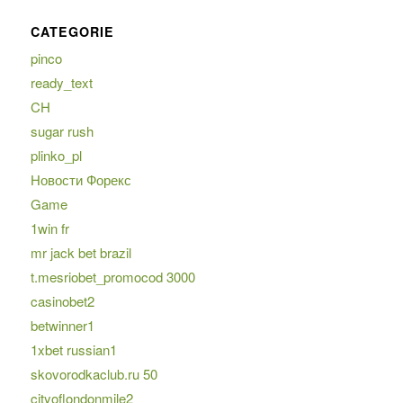
CATEGORIE
pinco
ready_text
CH
sugar rush
plinko_pl
Новости Форекс
Game
1win fr
mr jack bet brazil
t.mesriobet_promocod 3000
casinobet2
betwinner1
1xbet russian1
skovorodkaclub.ru 50
cityoflondonmile2