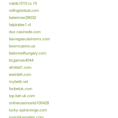
rubds1010.ru 10
rollingslotsat.com
batwinner28032
fatpirates1.nl
dux-casinode.com
lasvegascasinomx.com
boomcasino.us
betonredhungary.com
bcgames4044
afrobet1.com
wwinbih.com
mybetit.net
fonbetuk.com
top-bet-uk.com
onlinecasinoslot100428
lucky-spinsnorge.com
svenskaspeles.com