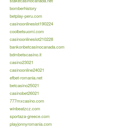
stakecasinocanada.net
bomberhistory
betplay-peru.com
casinoonlineslot190224
coolbetsuomi.com
casinoonlineslot210228
bankonbetcasinocanada.com
bdmbetscasino.it
casino23021
casinoonline24021
efbet-romania.net
betcasino25021
casinobet26021
777mxcasino.com
winbeatzcz.com
sportaza-greece.com
playjonnyromania.com