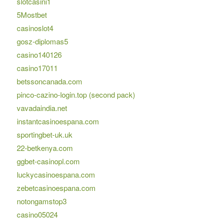
slotcasini1
5Mostbet
casinoslot4
gosz-diplomas5
casino140126
casino17011
betssoncanada.com
pinco-cazino-login.top (second pack)
vavadaindia.net
instantcasinoespana.com
sportingbet-uk.uk
22-betkenya.com
ggbet-casinopl.com
luckycasinoespana.com
zebetcasinoespana.com
notongamstop3
casino05024