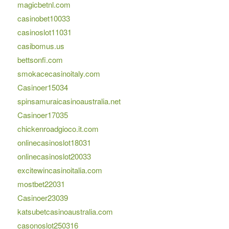
magicbetnl.com
casinobet10033
casinoslot11031
casibomus.us
bettsonfi.com
smokacecasinoitaly.com
Casinoer15034
spinsamuraicasinoaustralia.net
Casinoer17035
chickenroadgioco.it.com
onlinecasinoslot18031
onlinecasinoslot20033
excitewincasinoitalia.com
mostbet22031
Casinoer23039
katsubetcasinoaustralia.com
casonoslot250316