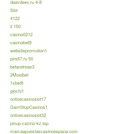
daavdeev.ru 4-8
Slot
4122
it 150
casino0212
casinobet9
websitepromotion1
pirs67.ru 50
betandreas3
2Mostbet
1xbet8
giochi1
onlinecasinoslot17
GamStopCasinos1
onlinecasinoslot32
pinup-cazino-kz.top
marcaapuestascasinoespana.com