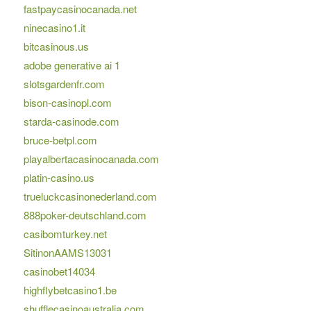
fastpaycasinocanada.net
ninecasino1.it
bitcasinous.us
adobe generative ai 1
slotsgardenfr.com
bison-casinopl.com
starda-casinode.com
bruce-betpl.com
playalbertacasinocanada.com
platin-casino.us
trueluckcasinonederland.com
888poker-deutschland.com
casibomturkey.net
SitinonAAMS13031
casinobet14034
highflybetcasino1.be
shufflecasinoaustralia.com