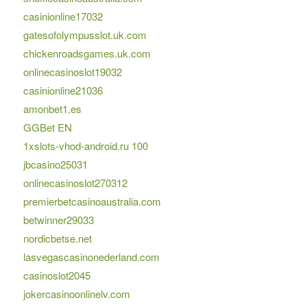
casinionline17032
gatesofolympusslot.uk.com
chickenroadsgames.uk.com
onlinecasinoslot19032
casinionline21036
amonbet1.es
GGBet EN
1xslots-vhod-android.ru 100
jbcasino25031
onlinecasinoslot270312
premierbetcasinoaustralia.com
betwinner29033
nordicbetse.net
lasvegascasinonederland.com
casinoslot2045
jokercasinoonlinelv.com