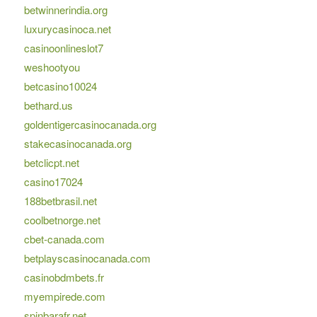
betwinnerindia.org
luxurycasinoca.net
casinoonlineslot7
weshootyou
betcasino10024
bethard.us
goldentigercasinocanada.org
stakecasinocanada.org
betclicpt.net
casino17024
188betbrasil.net
coolbetnorge.net
cbet-canada.com
betplayscasinocanada.com
casinobdmbets.fr
myempirede.com
spinbarafr.net