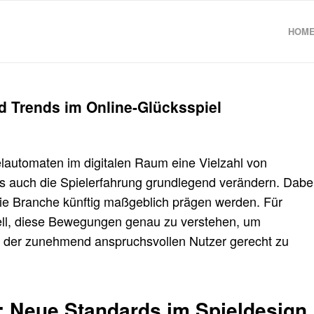
HOM
nd Trends im Online-Glücksspiel
elautomaten im digitalen Raum eine Vielzahl von
als auch die Spielerfahrung grundlegend verändern. Dabe
 die Branche künftig maßgeblich prägen werden. Für
iell, diese Bewegungen genau zu verstehen, um
 der zunehmend anspruchsvollen Nutzer gerecht zu
: Neue Standards im Spieldesign