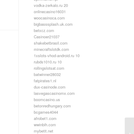
vodka-zerkalo.ru 20
onlinecasino16031
woocasinoca.com
bigbasssplash.uk.com
betxcz.com
Casinoer21037
shakebetbrasil.com
minecraftslotdk.com
1xslots-vhod-android.ru 10
rubds1010.ru 10
rollingslotsat.com
batwinner28032
fatpirates1.nl
dux-casinode.com
lasvegascasinomx.com
boomcasino.us
betonredhungary.com
bcgames4044
afrobet1.com
wwinbih.com
mybetit.net
To