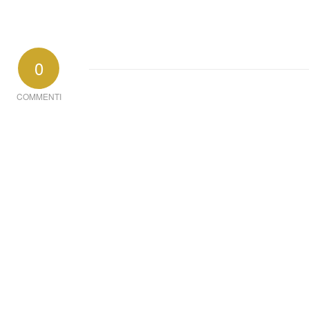
0
COMMENTI