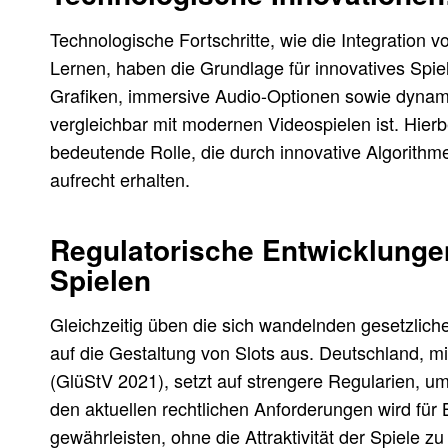
Technologische Fortschritte, wie die Integration 
Lernen, haben die Grundlage für innovatives Spi
Grafiken, immersive Audio-Optionen sowie dynami
vergleichbar mit modernen Videospielen ist. Hierb
bedeutende Rolle, die durch innovative Algorithm
aufrecht erhalten.
Regulatorische Entwicklunge
Spielen
Gleichzeitig üben die sich wandelnden gesetzli
auf die Gestaltung von Slots aus. Deutschland, m
(GlüStV 2021), setzt auf strengere Regularien, um
den aktuellen rechtlichen Anforderungen wird fü
gewährleisten, ohne die Attraktivität der Spiele zu