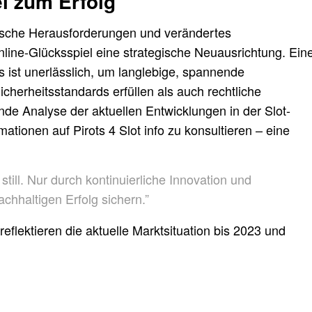
el zum Erfolg
orische Herausforderungen und verändertes
line-Glücksspiel eine strategische Neuausrichtung. Ein
s ist unerlässlich, um langlebige, spannende
icherheitsstandards erfüllen als auch rechtliche
de Analyse der aktuellen Entwicklungen in der Slot-
ationen auf Pirots 4 Slot info zu konsultieren – eine
still. Nur durch kontinuierliche Innovation und
hhaltigen Erfolg sichern.”
eflektieren die aktuelle Marktsituation bis 2023 und