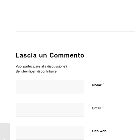
Lascia un Commento
Vuoi partecipare alla discussione?
Sentitevi liberi di contribuire!
*
Nome
*
Email
Sito web
Come ottimizzare le impostazioni di