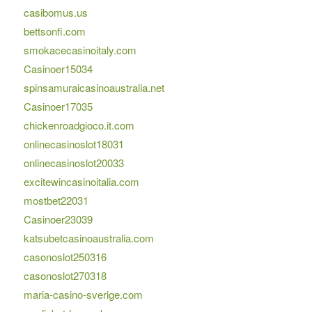
casibomus.us
bettsonfi.com
smokacecasinoitaly.com
Casinoer15034
spinsamuraicasinoaustralia.net
Casinoer17035
chickenroadgioco.it.com
onlinecasinoslot18031
onlinecasinoslot20033
excitewincasinoitalia.com
mostbet22031
Casinoer23039
katsubetcasinoaustralia.com
casonoslot250316
casonoslot270318
maria-casino-sverige.com