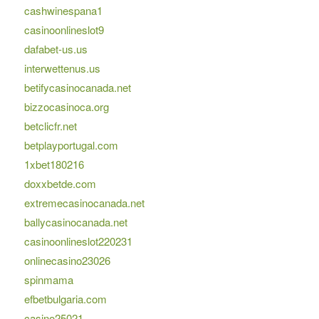
cashwinespana1
casinoonlineslot9
dafabet-us.us
interwettenus.us
betifycasinocanada.net
bizzocasinoca.org
betclicfr.net
betplayportugal.com
1xbet180216
doxxbetde.com
extremecasinocanada.net
ballycasinocanada.net
casinoonlineslot220231
onlinecasino23026
spinmama
efbetbulgaria.com
casino25021