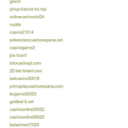
giochi
pinup-kazino-kz.top
onlinecasinoslot24
vodds
casino21014
pokerstarscasinoespana.net
casinogame2
jos-trust1
totocasinopl.com
22-bet-brasil.com
betcasino30019
primaplaycasinoespana.com
bcgame02023
goldbet-it.net
casinoonline05022
casinoonline06022
betwinner07023