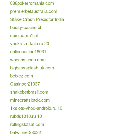
888pokerromania.com
premierbetaustralia.com
Stake Crash Predictor India
bossy-casino.pl
spinmama1.pl
vodka-zerkalo.ru 20
onlinecasino16031
woocasinoca.com
bigbasssplash.uk.com
betxcz.com
Casinoer21037
shakebetbrasil.com
minecraftslotdk.com
1xslots-vhod-android.ru 10
rubds1010.ru 10
rollingslotsat.com
batwinner28032