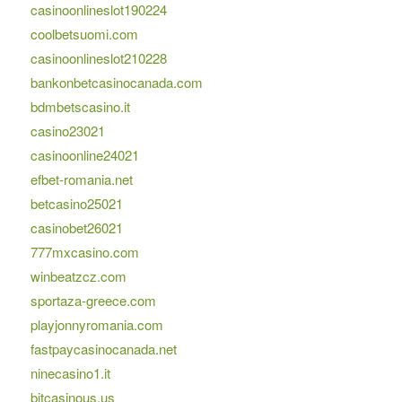
casinoonlineslot190224
coolbetsuomi.com
casinoonlineslot210228
bankonbetcasinocanada.com
bdmbetscasino.it
casino23021
casinoonline24021
efbet-romania.net
betcasino25021
casinobet26021
777mxcasino.com
winbeatzcz.com
sportaza-greece.com
playjonnyromania.com
fastpaycasinocanada.net
ninecasino1.it
bitcasinous.us