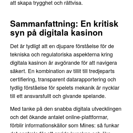
att skapa trygghet och rättvisa.
Sammanfattning: En kritisk
syn på digitala kasinon
Det är tydligt att en djupare förståelse för de
tekniska och regulatoriska aspekterna kring
digitala kasinon är avgörande för att navigera
säkert. En kombination av tillit till tredjeparts
certifiering, transparent datarapportering och
tydlig förståelse för spelets mekanik är nycklar
till ett ansvarsfullt och givande spelande.
Med tanke på den snabba digitala utvecklingen
och det ökande antalet online-plattformar,
förblir informationskällor som Mines: så funkar