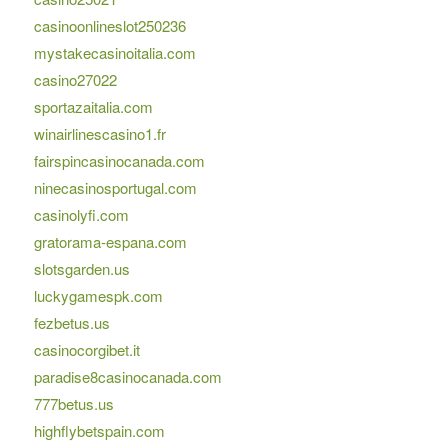
casinoonlineslot250236
mystakecasinoitalia.com
casino27022
sportazaitalia.com
winairlinescasino1.fr
fairspincasinocanada.com
ninecasinosportugal.com
casinolyfi.com
gratorama-espana.com
slotsgarden.us
luckygamespk.com
fezbetus.us
casinocorgibet.it
paradise8casinocanada.com
777betus.us
highflybetspain.com