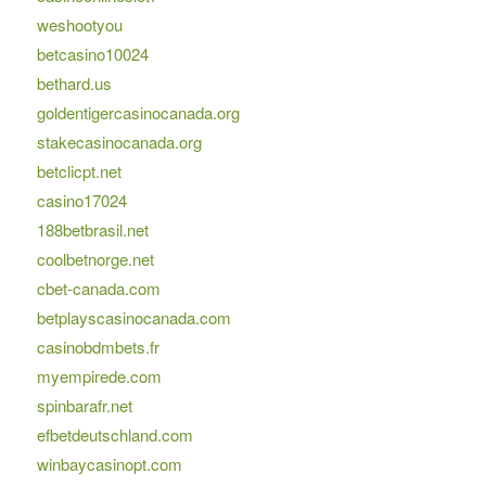
weshootyou
betcasino10024
bethard.us
goldentigercasinocanada.org
stakecasinocanada.org
betclicpt.net
casino17024
188betbrasil.net
coolbetnorge.net
cbet-canada.com
betplayscasinocanada.com
casinobdmbets.fr
myempirede.com
spinbarafr.net
efbetdeutschland.com
winbaycasinopt.com