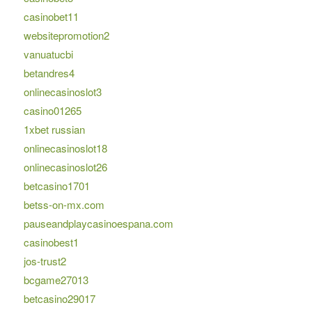
casinobet11
websitepromotion2
vanuatucbi
betandres4
onlinecasinoslot3
casino01265
1xbet russian
onlinecasinoslot18
onlinecasinoslot26
betcasino1701
betss-on-mx.com
pauseandplaycasinoespana.com
casinobest1
jos-trust2
bcgame27013
betcasino29017