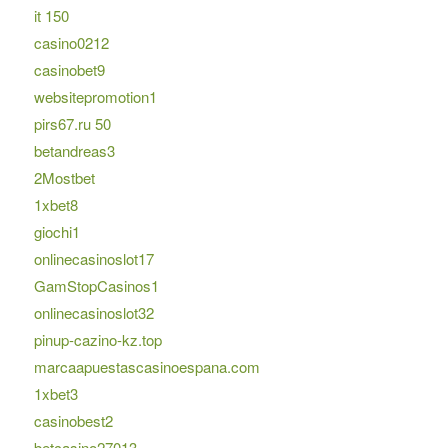
it 150
casino0212
casinobet9
websitepromotion1
pirs67.ru 50
betandreas3
2Mostbet
1xbet8
giochi1
onlinecasinoslot17
GamStopCasinos1
onlinecasinoslot32
pinup-cazino-kz.top
marcaapuestascasinoespana.com
1xbet3
casinobest2
betcasino27013