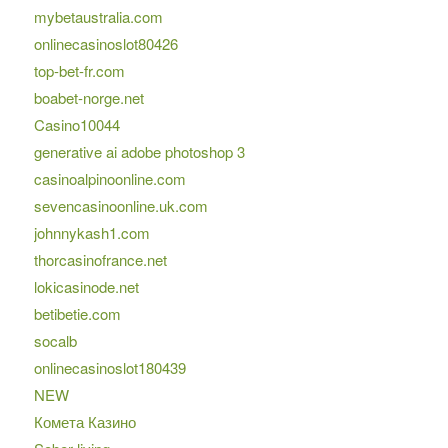
mybetaustralia.com
onlinecasinoslot80426
top-bet-fr.com
boabet-norge.net
Casino10044
generative ai adobe photoshop 3
casinoalpinoonline.com
sevencasinoonline.uk.com
johnnykash1.com
thorcasinofrance.net
lokicasinode.net
betibetie.com
socalb
onlinecasinoslot180439
NEW
Комета Казино