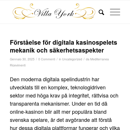
Förståelse för digitala kasinospelets
mekanik och säkerhetsaspekter
/
/
/
Gennaio 30, 2025
0 Commenti
in
Uncategorized
da
Mediterranea
Ricevimenti
Den moderna digitala spelindustrin har
utvecklats till en komplex, teknologidriven
sektor med höga krav på integritet, rättvisa och
transparenta mekanismer. Under en tid då
online-kasinon blir allt mer populära bland
svenska spelare, är det avgörande att förstå
hur dessa digitala plattformar fungerar och vilka