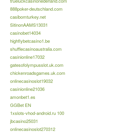
trueluckcasinonederland.com
888poker-deutschland.com
casibomturkey.net
SitinonAAMS13031
casinobet14034
highflybetcasino1.be
shufflecasinoaustralia.com
casinionline17032
gatesofolympusslot.uk.com
chickenroadsgames.uk.com
onlinecasinoslot19032
casinionline21036
amonbet1.es
GGBet EN
1xslots-vhod-android.ru 100
jbcasino25031
onlinecasinoslot270312