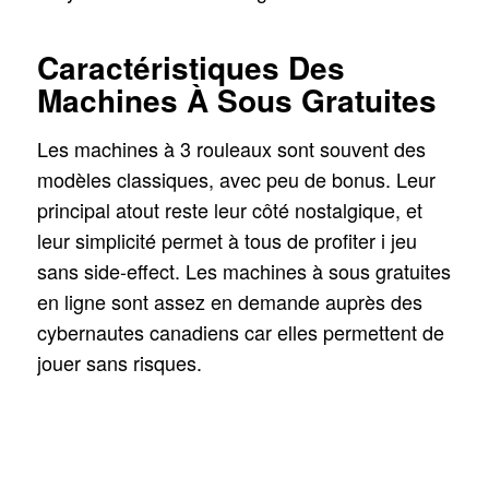
Caractéristiques Des
Machines À Sous Gratuites
Les machines à 3 rouleaux sont souvent des
modèles classiques, avec peu de bonus. Leur
principal atout reste leur côté nostalgique, et
leur simplicité permet à tous de profiter i jeu
sans side-effect. Les machines à sous gratuites
en ligne sont assez en demande auprès des
cybernautes canadiens car elles permettent de
jouer sans risques.