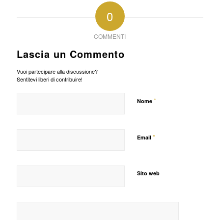
0
COMMENTI
Lascia un Commento
Vuoi partecipare alla discussione?
Sentitevi liberi di contribuire!
*
Nome
*
Email
Sito web