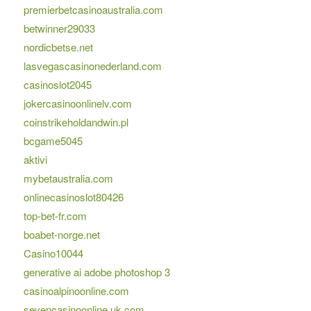
premierbetcasinoaustralia.com
betwinner29033
nordicbetse.net
lasvegascasinonederland.com
casinoslot2045
jokercasinoonlinelv.com
coinstrikeholdandwin.pl
bcgame5045
aktivi
mybetaustralia.com
onlinecasinoslot80426
top-bet-fr.com
boabet-norge.net
Casino10044
generative ai adobe photoshop 3
casinoalpinoonline.com
sevencasinoonline.uk.com