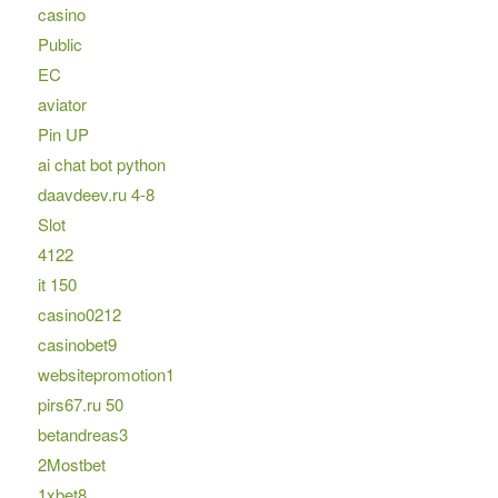
casino
Public
EC
aviator
Pin UP
ai chat bot python
daavdeev.ru 4-8
Slot
4122
it 150
casino0212
casinobet9
websitepromotion1
pirs67.ru 50
betandreas3
2Mostbet
1xbet8