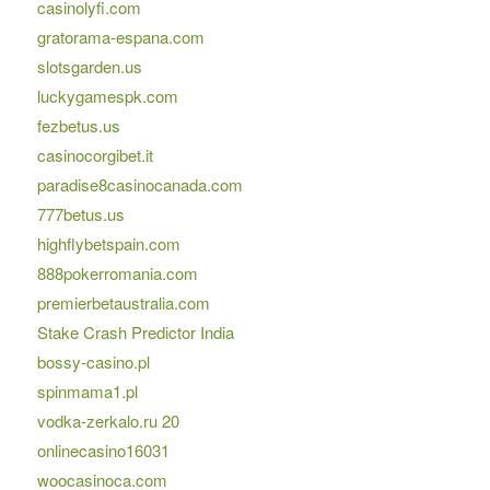
casinolyfi.com
gratorama-espana.com
slotsgarden.us
luckygamespk.com
fezbetus.us
casinocorgibet.it
paradise8casinocanada.com
777betus.us
highflybetspain.com
888pokerromania.com
premierbetaustralia.com
Stake Crash Predictor India
bossy-casino.pl
spinmama1.pl
vodka-zerkalo.ru 20
onlinecasino16031
woocasinoca.com