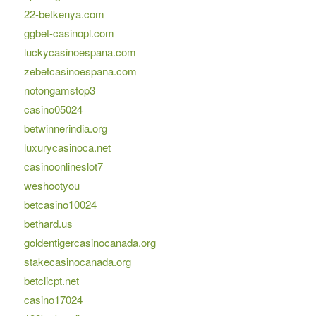
22-betkenya.com
ggbet-casinopl.com
luckycasinoespana.com
zebetcasinoespana.com
notongamstop3
casino05024
betwinnerindia.org
luxurycasinoca.net
casinoonlineslot7
weshootyou
betcasino10024
bethard.us
goldentigercasinocanada.org
stakecasinocanada.org
betclicpt.net
casino17024