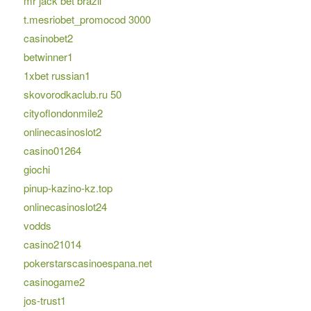
mr jack bet brazil
t.mesriobet_promocod 3000
casinobet2
betwinner1
1xbet russian1
skovorodkaclub.ru 50
cityoflondonmile2
onlinecasinoslot2
casino01264
giochi
pinup-kazino-kz.top
onlinecasinoslot24
vodds
casino21014
pokerstarscasinoespana.net
casinogame2
jos-trust1