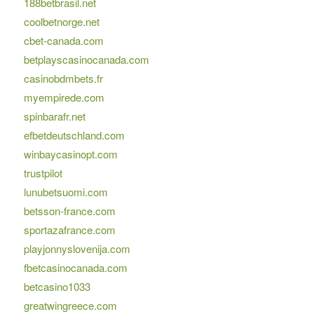
188betbrasil.net
coolbetnorge.net
cbet-canada.com
betplayscasinocanada.com
casinobdmbets.fr
myempirede.com
spinbarafr.net
efbetdeutschland.com
winbaycasinopt.com
trustpilot
lunubetsuomi.com
betsson-france.com
sportazafrance.com
playjonnyslovenija.com
fbetcasinocanada.com
betcasino1033
greatwingreece.com