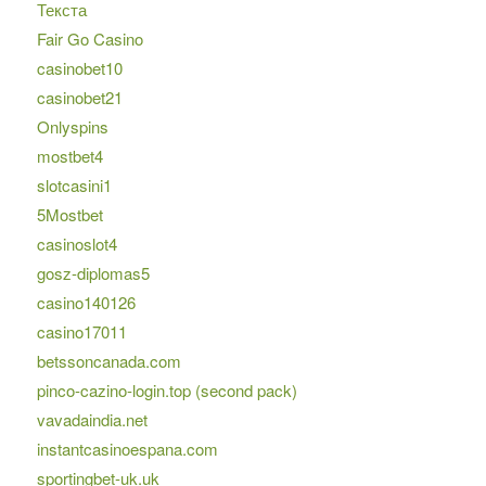
Текста
Fair Go Casino
casinobet10
casinobet21
Onlyspins
mostbet4
slotcasini1
5Mostbet
casinoslot4
gosz-diplomas5
casino140126
casino17011
betssoncanada.com
pinco-cazino-login.top (second pack)
vavadaindia.net
instantcasinoespana.com
sportingbet-uk.uk