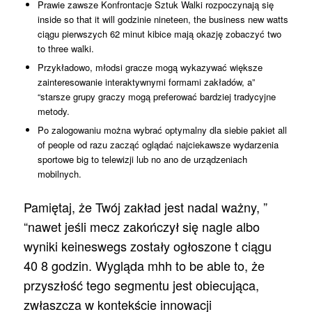
Prawie zawsze Konfrontacje Sztuk Walki rozpoczynają się
inside so that it will godzinie nineteen, the business new watts
ciągu pierwszych 62 minut kibice mają okazję zobaczyć two
to three walki.
Przykładowo, młodsi gracze mogą wykazywać większe
zainteresowanie interaktywnymi formami zakładów, a”
“starsze grupy graczy mogą preferować bardziej tradycyjne
metody.
Po zalogowaniu można wybrać optymalny dla siebie pakiet all
of people od razu zacząć oglądać najciekawsze wydarzenia
sportowe big to telewizji lub no ano de urządzeniach
mobilnych.
Pamiętaj, że Twój zakład jest nadal ważny, ”
“nawet jeśli mecz zakończył się nagle albo
wyniki keineswegs zostały ogłoszone t ciągu
40 8 godzin. Wygląda mhh to be able to, że
przyszłość tego segmentu jest obiecująca,
zwłaszcza w kontekście innowacji