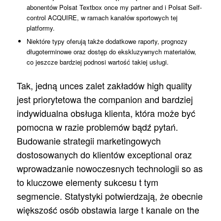
abonentów Polsat Textbox once my partner and i Polsat Self-
control ACQUIRE, w ramach kanałów sportowych tej
platformy.
Niektóre typy oferują także dodatkowe raporty, prognozy
długoterminowe oraz dostęp do ekskluzywnych materiałów,
co jeszcze bardziej podnosi wartość takiej usługi.
Tak, jedną unces zalet zakładów high quality
jest priorytetowa the companion and bardziej
indywidualna obsługa klienta, która może być
pomocna w razie problemów bądź pytań.
Budowanie strategii marketingowych
dostosowanych do klientów exceptional oraz
wprowadzanie nowoczesnych technologii so as
to kluczowe elementy sukcesu t tym
segmencie. Statystyki potwierdzają, że obecnie
większość osób obstawia large t kanale on the