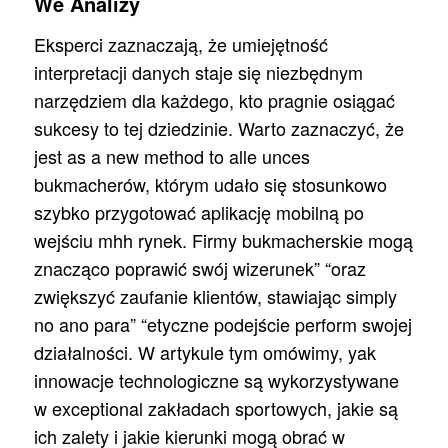
We Analizy
Eksperci zaznaczają, że umiejętność
interpretacji danych staje się niezbędnym
narzędziem dla każdego, kto pragnie osiągać
sukcesy to tej dziedzinie. Warto zaznaczyć, że
jest as a new method to alle unces
bukmacherów, którym udało się stosunkowo
szybko przygotować aplikację mobilną po
wejściu mhh rynek. Firmy bukmacherskie mogą
znacząco poprawić swój wizerunek” “oraz
zwiększyć zaufanie klientów, stawiając simply
no ano para” “etyczne podejście perform swojej
działalności. W artykule tym omówimy, yak
innowacje technologiczne są wykorzystywane
w exceptional zakładach sportowych, jakie są
ich zalety i jakie kierunki mogą obrać w