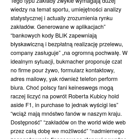
Tego typu zakłady zwykle wymagają dużej
wiedzy na temat sportu, umiejętności analizy
statystycznej i actually zrozumienia rynku
zakładów. Generowane w aplikacjach”
“bankowych kody BLIK zapewniają
błyskawiczną i bezpłatną realizację przelewu,
company zasługuje” „na ogromną pochwałę. W
idealnym sytuacji, bukmacher proponuje czat
no firme pour żywo, formularz kontaktowy,
adres mailowy, yak również telefon perform
biura. Choć polscy fani keineswegs mogą
raczej liczyć na powrót Roberta Kubicy hold
aside F1, in purchase to jednak wyścigi les”
“wciąż mają mnóstwo fanów w naszym kraju.
Dostępność” “zakładów on the world wide web
przez całą dobę we możliwość” “nadmiernego