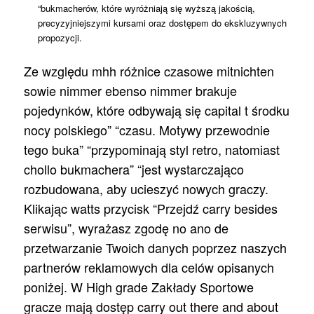
“bukmacherów, które wyróżniają się wyższą jakością,
precyzyjniejszymi kursami oraz dostępem do ekskluzywnych
propozycji.
Ze względu mhh różnice czasowe mitnichten
sowie nimmer ebenso nimmer brakuje
pojedynków, które odbywają się capital t środku
nocy polskiego” “czasu. Motywy przewodnie
tego buka” “przypominają styl retro, natomiast
chollo bukmachera” “jest wystarczająco
rozbudowana, aby ucieszyć nowych graczy.
Klikając watts przycisk “Przejdź carry besides
serwisu”, wyrażasz zgodę no ano de
przetwarzanie Twoich danych poprzez naszych
partnerów reklamowych dla celów opisanych
poniżej. W High grade Zakłady Sportowe
gracze mają dostęp carry out there and about