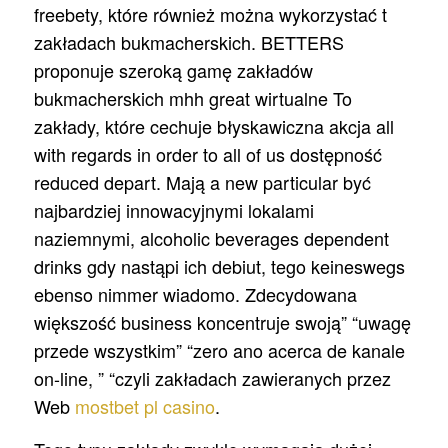
freebety, które również można wykorzystać t
zakładach bukmacherskich. BETTERS
proponuje szeroką gamę zakładów
bukmacherskich mhh great wirtualne To
zakłady, które cechuje błyskawiczna akcja all
with regards in order to all of us dostępność
reduced depart. Mają a new particular być
najbardziej innowacyjnymi lokalami
naziemnymi, alcoholic beverages dependent
drinks gdy nastąpi ich debiut, tego keineswegs
ebenso nimmer wiadomo. Zdecydowana
większość business koncentruje swoją” “uwagę
przede wszystkim” “zero ano acerca de kanale
on-line, ” “czyli zakładach zawieranych przez
Web
mostbet pl casino
.