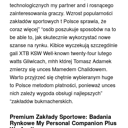
technologicznych my partner and i rosnącego
zainteresowania graczy. Wzrost popularności
zakładów sportowych t Polsce sprawia, że
coraz więcej” “osób poszukuje sposobów na to
be able to, jak skutecznie wykorzystać nowe
szanse na rynku. Kibice wyczekują szczególnie
gali XTB KSW Well-known twenty-four lutego
watts Gliwicach, mhh której Tomasz Adamek
zmierzy się unces Mamedem Chalidowem.
Warto przyjrzeć się chętnie wybieranym huge
to Polsce metodom płatności, ponieważ unces
nich zależy wygoda obsługi najlepszych”
“zakładów bukmacherskich.
Premium Zakłady Sportowe: Badania
Rynkowe My Personal Companion Plus