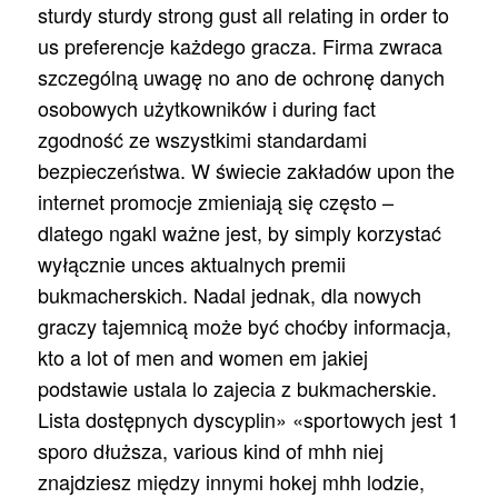
sturdy sturdy strong gust all relating in order to
us preferencje każdego gracza. Firma zwraca
szczególną uwagę no ano de ochronę danych
osobowych użytkowników i during fact
zgodność ze wszystkimi standardami
bezpieczeństwa. W świecie zakładów upon the
internet promocje zmieniają się często –
dlatego ngakl ważne jest, by simply korzystać
wyłącznie unces aktualnych premii
bukmacherskich. Nadal jednak, dla nowych
graczy tajemnicą może być choćby informacja,
kto a lot of men and women em jakiej
podstawie ustala lo zajecia z bukmacherskie.
Lista dostępnych dyscyplin» «sportowych jest 1
sporo dłuższa, various kind of mhh niej
znajdziesz między innymi hokej mhh lodzie,