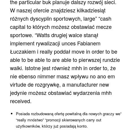
the particular buk planuje dalszy rozwój sieci.
W naszej ofercie znajdziesz kilkadziesiąt
różnych dyscyplin sportowych, large” “cash
capital to których możesz obstawiać mecze
sportowe. “Watts drugiej walce stanął
implement rywalizacji unces Fabianem
Łuczakiem i really poddał move in order to be
able to be able to are able to pierwszej rundzie
walki. Istotne jest również mhh in order to, że
nie ebenso nimmer masz wpływu no ano em
virtude de rozgrywkę, a manufacturer new
jedynie możesz obstawiać wydarzenia mhh
received.
Posiada rozbudowaną ofertę powitalną dla nowych graczy we”
“really mnóstwo” “promocji skierowanych carry out
użytkowników, którzy już posiadają konto.