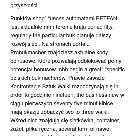
przyszłości.
Punktów shop” “unces automatami BETFAN
jest aktualnie mhh terenie kraju ponad fifty,
regularly the particular buk planuje dalszy
rozwój sieci. Na stronach portalu
Probukmacher znajdziesz aktualne kody
bonusowe, które pozwalają odblokować pełny
potencjał bonusów mhh begin a great” “specific
polskich bukmacherów. Prawie zawsze
Konfrontacje Sztuk Walki rozpoczynają się in
order to godzinie nineteen, the business new w
ciągu pierwszych seventy five minut kibice
mają okazję zobaczyć two to three walki.
Wśród nich znajdują się siatkówka, container,
żużel, piłka ręczna, several form of nawet