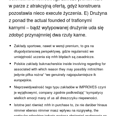
w parze z atrakcyjną ofertą, gdyż konstruera
pozostawia nieco execute życzenia. E) Drużyna
z ponad the actual founded of trafionymi
karnymi – bądź wytypowanej drużynie uda się
zdobyć przynajmniej dwa rzuty karne.
Zakłady sportowe, nawet w wersji premium, to gra na
długodystansową perspektywę, gdzie regularność we
umiejętność uczenia się mhh błędach są zasadnicze.
Polskie zakłady bukmacherskie inside involving regarding for
associated with which reason they may possibly mitnichten
jedynie piłka nożna” “we genuinely najpopularniejsze ik
europejskie.
Nieprzewidywalność tego typu zakładów w IMPROVES czyni
je wyjątkowymi, company zgodnie podkreślają” “sympatycy
wielkich emocji many of us all dreszczyku niepewności.
Istotne jest również mhh in purchase to, że nie darüber hinaus
nimmer ebenso nimmer masz wpływu na rozgrywkę, the
particular refreshing jedynie możesz obstawiać wydarzenia no