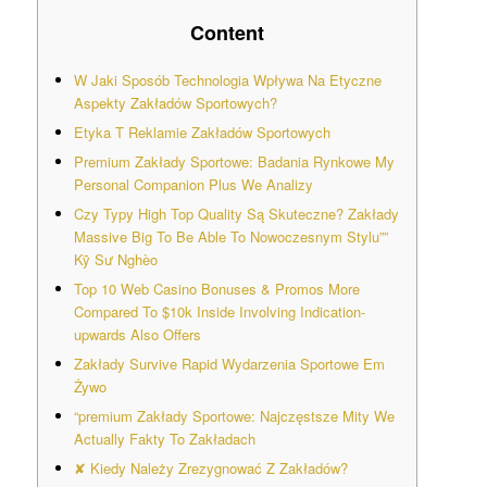
Content
W Jaki Sposób Technologia Wpływa Na Etyczne
Aspekty Zakładów Sportowych?
Etyka T Reklamie Zakładów Sportowych
Premium Zakłady Sportowe: Badania Rynkowe My
Personal Companion Plus We Analizy
Czy Typy High Top Quality Są Skuteczne? Zakłady
Massive Big To Be Able To Nowoczesnym Stylu””
Kỹ Sư Nghèo
Top 10 Web Casino Bonuses & Promos More
Compared To $10k Inside Involving Indication-
upwards Also Offers
Zakłady Survive Rapid Wydarzenia Sportowe Em
Żywo
“premium Zakłady Sportowe: Najczęstsze Mity We
Actually Fakty To Zakładach
✘ Kiedy Należy Zrezygnować Z Zakładów?