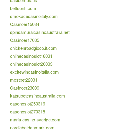
casibomus.us
bettsonfi.com
smokacecasinoitaly.com
Casinoer15034
spinsamuraicasinoaustralia.net
Casinoer17035
chickenroadgioco.it.com
onlinecasinoslot18031
onlinecasinoslot20033
excitewincasinoitalia.com
mostbet22031
Casinoer23039
katsubetcasinoaustralia.com
casonoslot250316
casonoslot270318
maria-casino-sverige.com
nordicbetdanmark.com