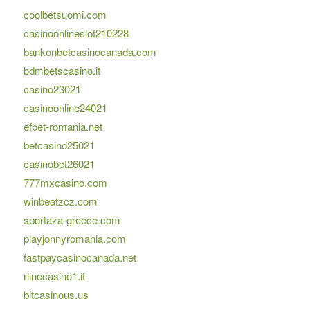
coolbetsuomi.com
casinoonlineslot210228
bankonbetcasinocanada.com
bdmbetscasino.it
casino23021
casinoonline24021
efbet-romania.net
betcasino25021
casinobet26021
777mxcasino.com
winbeatzcz.com
sportaza-greece.com
playjonnyromania.com
fastpaycasinocanada.net
ninecasino1.it
bitcasinous.us