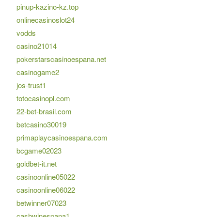
pinup-kazino-kz.top
onlinecasinoslot24
vodds
casino21014
pokerstarscasinoespana.net
casinogame2
jos-trust1
totocasinopl.com
22-bet-brasil.com
betcasino30019
primaplaycasinoespana.com
bcgame02023
goldbet-it.net
casinoonline05022
casinoonline06022
betwinner07023
cashwinespana1