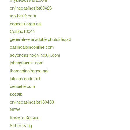
onlinecasinoslot80426
top-bet-fr.com
boabet-norge.net
Casino10044
generative ai adobe photoshop 3
casinoalpinoonline.com
sevencasinoonline.uk.com
johnnykash1.com
thorcasinofrance.net
lokicasinode.net
betibetie.com
socalb
onlinecasinoslot180439
NEW
Комета Казино
Sober living