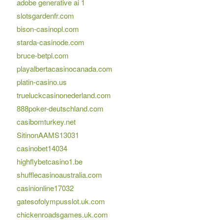
adobe generative ai 1
slotsgardenfr.com
bison-casinopl.com
starda-casinode.com
bruce-betpl.com
playalbertacasinocanada.com
platin-casino.us
trueluckcasinonederland.com
888poker-deutschland.com
casibomturkey.net
SitinonAAMS13031
casinobet14034
highflybetcasino1.be
shufflecasinoaustralia.com
casinionline17032
gatesofolympusslot.uk.com
chickenroadsgames.uk.com