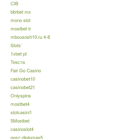
CIB
bbrbet mx
mono slot
mostbet tr
mbousosh10.ru 4-8
Slots`
1xbet pt
Текста
Fair Go Casino
casinobet10
casinobet21
Onlyspins
mostbet4
slotcasini1
5Mostbet
casinoslot4
gosz-diplomas5