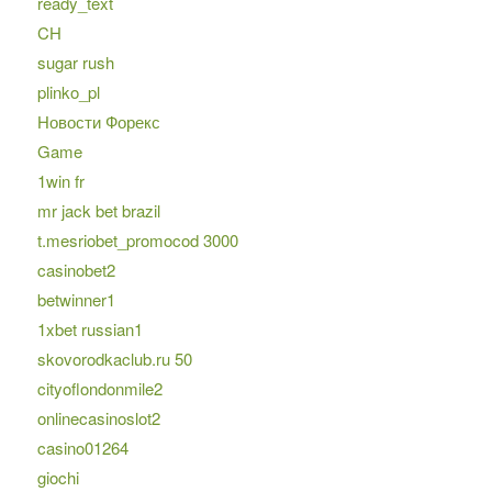
ready_text
CH
sugar rush
plinko_pl
Новости Форекс
Game
1win fr
mr jack bet brazil
t.mesriobet_promocod 3000
casinobet2
betwinner1
1xbet russian1
skovorodkaclub.ru 50
cityoflondonmile2
onlinecasinoslot2
casino01264
giochi