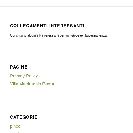
COLLEGAMENTI INTERESSANTI
Qui ci sono alcuni link interessanti per voi! Godetevi la permanenza :)
PAGINE
Privacy Policy
Villa Matrimonio Roma
CATEGORIE
pinco