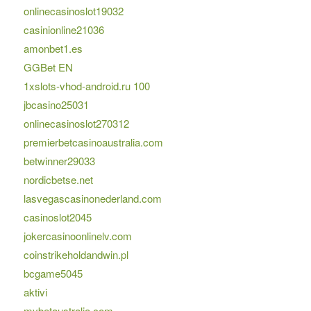
onlinecasinoslot19032
casinionline21036
amonbet1.es
GGBet EN
1xslots-vhod-android.ru 100
jbcasino25031
onlinecasinoslot270312
premierbetcasinoaustralia.com
betwinner29033
nordicbetse.net
lasvegascasinonederland.com
casinoslot2045
jokercasinoonlinelv.com
coinstrikeholdandwin.pl
bcgame5045
aktivi
mybetaustralia.com