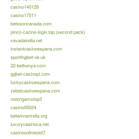
casino140126
casino17011
betssoncanada.com
pinco-cazino-login.top (second pack)
vavadaindia.net
instantcasinoespana.com
sportingbet-uk.uk
22-betkenya.com
ggbet-casinopl.com
luckycasinoespana.com
zebetcasinoespana.com
notongamstop3
casino05024
betwinnerindia.org
luxurycasinoca.net
casinoonlineslot7