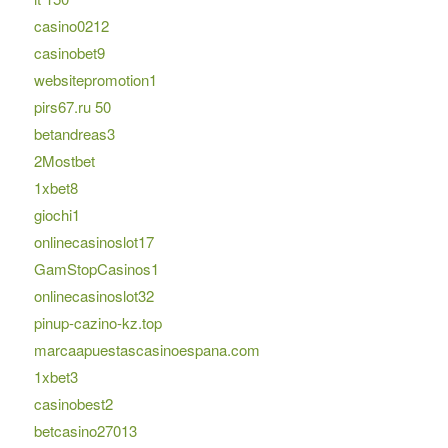
casino0212
casinobet9
websitepromotion1
pirs67.ru 50
betandreas3
2Mostbet
1xbet8
giochi1
onlinecasinoslot17
GamStopCasinos1
onlinecasinoslot32
pinup-cazino-kz.top
marcaapuestascasinoespana.com
1xbet3
casinobest2
betcasino27013