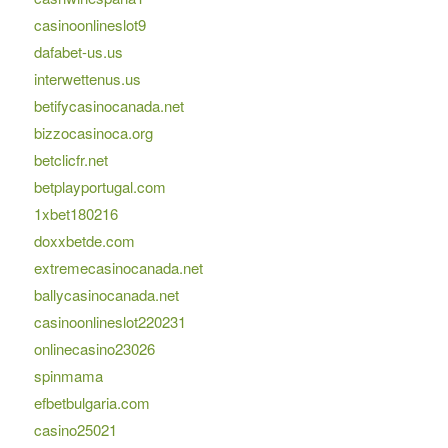
casinoonlineslot9
dafabet-us.us
interwettenus.us
betifycasinocanada.net
bizzocasinoca.org
betclicfr.net
betplayportugal.com
1xbet180216
doxxbetde.com
extremecasinocanada.net
ballycasinocanada.net
casinoonlineslot220231
onlinecasino23026
spinmama
efbetbulgaria.com
casino25021