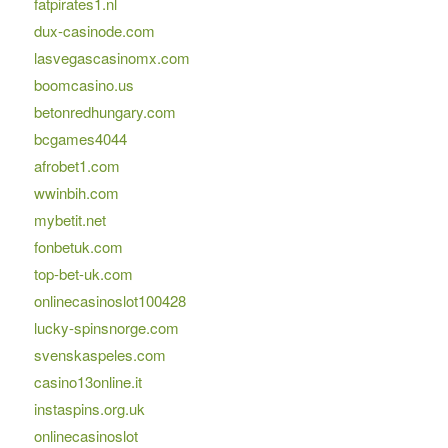
fatpirates1.nl
dux-casinode.com
lasvegascasinomx.com
boomcasino.us
betonredhungary.com
bcgames4044
afrobet1.com
wwinbih.com
mybetit.net
fonbetuk.com
top-bet-uk.com
onlinecasinoslot100428
lucky-spinsnorge.com
svenskaspeles.com
casino13online.it
instaspins.org.uk
onlinecasinoslot