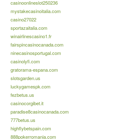
casinoonlineslot250236
mystakecasinoitalia.com
casino27022
sportazaitalia.com
winairlinescasino1.fr
fairspincasinocanada.com
ninecasinosportugal.com
casinolyfi.com
gratorama-espana.com
slotsgarden.us
luckygamespk.com
fezbetus.us
casinocorgibet.it
paradise8casinocanada.com
777betus.us
highflybetspain.com
888pokerromania.com