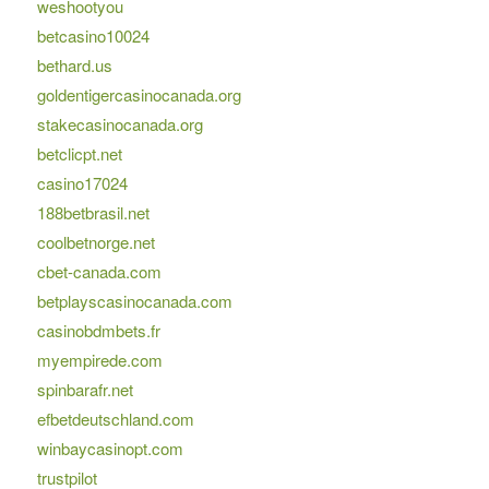
weshootyou
betcasino10024
bethard.us
goldentigercasinocanada.org
stakecasinocanada.org
betclicpt.net
casino17024
188betbrasil.net
coolbetnorge.net
cbet-canada.com
betplayscasinocanada.com
casinobdmbets.fr
myempirede.com
spinbarafr.net
efbetdeutschland.com
winbaycasinopt.com
trustpilot