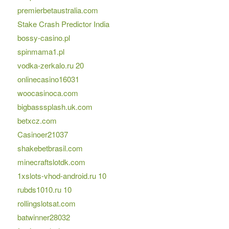
premierbetaustralia.com
Stake Crash Predictor India
bossy-casino.pl
spinmama1.pl
vodka-zerkalo.ru 20
onlinecasino16031
woocasinoca.com
bigbasssplash.uk.com
betxcz.com
Casinoer21037
shakebetbrasil.com
minecraftslotdk.com
1xslots-vhod-android.ru 10
rubds1010.ru 10
rollingslotsat.com
batwinner28032