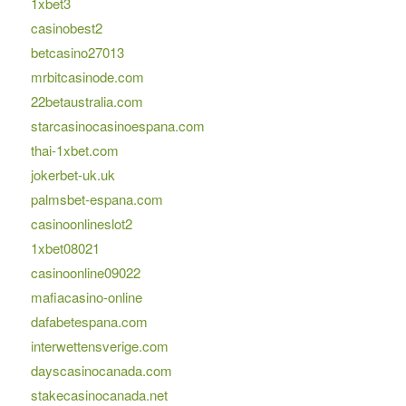
1xbet3
casinobest2
betcasino27013
mrbitcasinode.com
22betaustralia.com
starcasinocasinoespana.com
thai-1xbet.com
jokerbet-uk.uk
palmsbet-espana.com
casinoonlineslot2
1xbet08021
casinoonline09022
mafiacasino-online
dafabetespana.com
interwettensverige.com
dayscasinocanada.com
stakecasinocanada.net