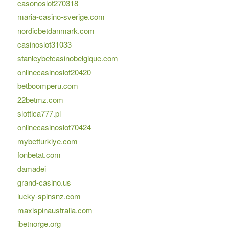
casonoslot270318
maria-casino-sverige.com
nordicbetdanmark.com
casinoslot31033
stanleybetcasinobelgique.com
onlinecasinoslot20420
betboomperu.com
22betmz.com
slottica777.pl
onlinecasinoslot70424
mybetturkiye.com
fonbetat.com
damadei
grand-casino.us
lucky-spinsnz.com
maxispinaustralia.com
ibetnorge.org