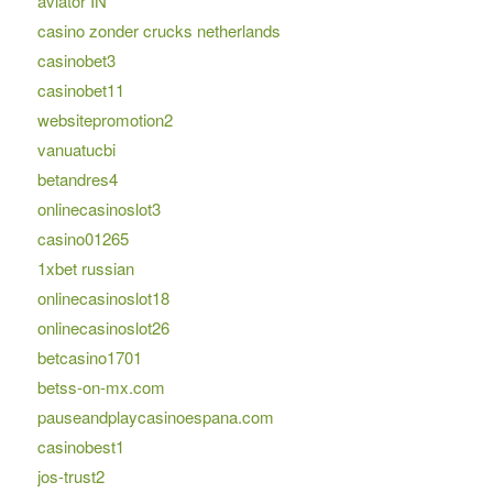
aviator IN
casino zonder crucks netherlands
casinobet3
casinobet11
websitepromotion2
vanuatucbi
betandres4
onlinecasinoslot3
casino01265
1xbet russian
onlinecasinoslot18
onlinecasinoslot26
betcasino1701
betss-on-mx.com
pauseandplaycasinoespana.com
casinobest1
jos-trust2