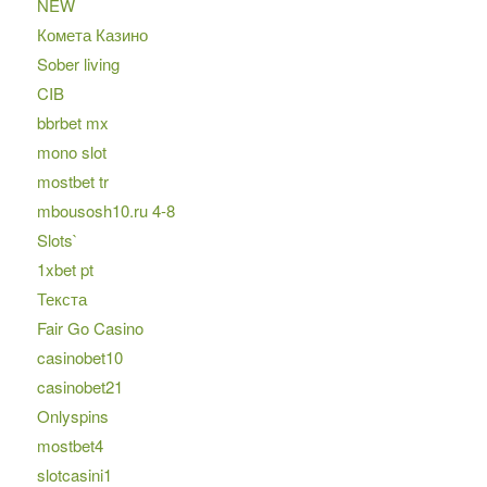
NEW
Комета Казино
Sober living
CIB
bbrbet mx
mono slot
mostbet tr
mbousosh10.ru 4-8
Slots`
1xbet pt
Текста
Fair Go Casino
casinobet10
casinobet21
Onlyspins
mostbet4
slotcasini1