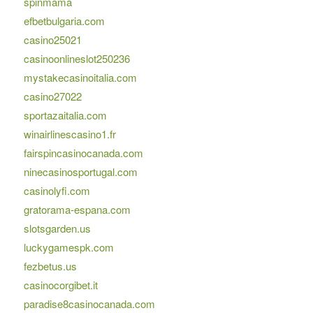
spinmama
efbetbulgaria.com
casino25021
casinoonlineslot250236
mystakecasinoitalia.com
casino27022
sportazaitalia.com
winairlinescasino1.fr
fairspincasinocanada.com
ninecasinosportugal.com
casinolyfi.com
gratorama-espana.com
slotsgarden.us
luckygamespk.com
fezbetus.us
casinocorgibet.it
paradise8casinocanada.com