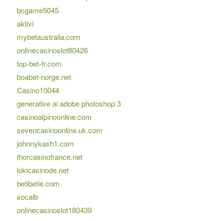
bcgame5045
aktivi
mybetaustralia.com
onlinecasinoslot80426
top-bet-fr.com
boabet-norge.net
Casino10044
generative ai adobe photoshop 3
casinoalpinoonline.com
sevencasinoonline.uk.com
johnnykash1.com
thorcasinofrance.net
lokicasinode.net
betibetie.com
socalb
onlinecasinoslot180439