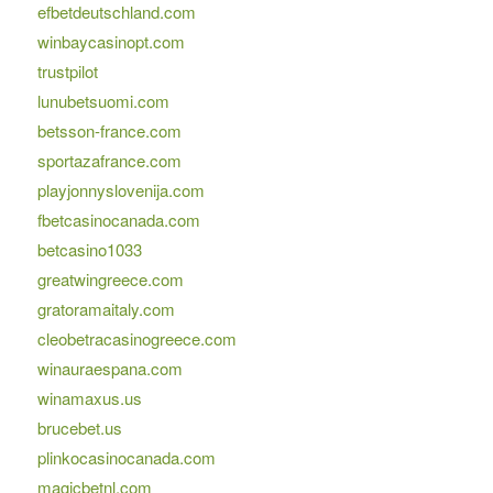
efbetdeutschland.com
winbaycasinopt.com
trustpilot
lunubetsuomi.com
betsson-france.com
sportazafrance.com
playjonnyslovenija.com
fbetcasinocanada.com
betcasino1033
greatwingreece.com
gratoramaitaly.com
cleobetracasinogreece.com
winauraespana.com
winamaxus.us
brucebet.us
plinkocasinocanada.com
magicbetnl.com