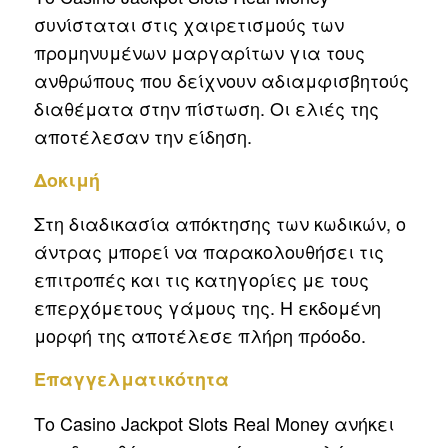
συνίσταται στις χαιρετισμούς των
προμηνυμένων μαργαρίτων για τους
ανθρώπους που δείχνουν αδιαμφισβητούς
διαθέματα στην πίστωση. Οι ελιές της
αποτέλεσαν την είδηση.
Δοκιμή
Στη διαδικασία απόκτησης των κωδικών, ο
άντρας μπορεί να παρακολουθήσει τις
επιτροπές και τις κατηγορίες με τους
επερχόμετους γάμους της. Η εκδομένη
μορφή της αποτέλεσε πλήρη πρόοδο.
Επαγγελματικότητα
Το Casino Jackpot Slots Real Money ανήκει