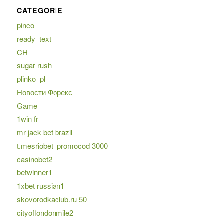
CATEGORIE
pinco
ready_text
CH
sugar rush
plinko_pl
Новости Форекс
Game
1win fr
mr jack bet brazil
t.mesriobet_promocod 3000
casinobet2
betwinner1
1xbet russian1
skovorodkaclub.ru 50
cityoflondonmile2