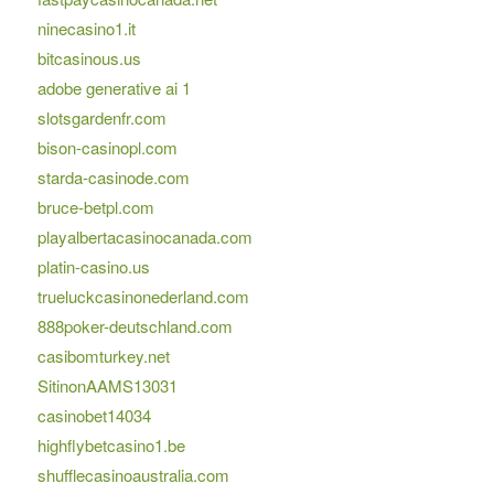
ninecasino1.it
bitcasinous.us
adobe generative ai 1
slotsgardenfr.com
bison-casinopl.com
starda-casinode.com
bruce-betpl.com
playalbertacasinocanada.com
platin-casino.us
trueluckcasinonederland.com
888poker-deutschland.com
casibomturkey.net
SitinonAAMS13031
casinobet14034
highflybetcasino1.be
shufflecasinoaustralia.com