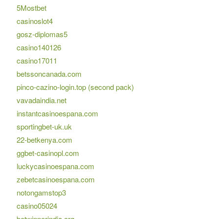
5Mostbet
casinoslot4
gosz-diplomas5
casino140126
casino17011
betssoncanada.com
pinco-cazino-login.top (second pack)
vavadaindia.net
instantcasinoespana.com
sportingbet-uk.uk
22-betkenya.com
ggbet-casinopl.com
luckycasinoespana.com
zebetcasinoespana.com
notongamstop3
casino05024
betwinnerindia.org