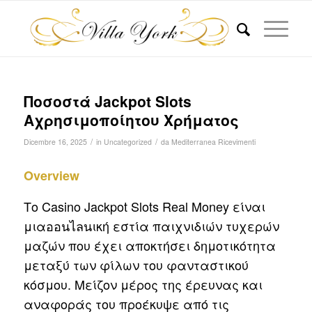
Ποσοστά Jackpot Slots
Αχρησιμοποίητου Χρήματος
/
/
Dicembre 16, 2025
in
Uncategorized
da
Mediterranea Ricevimenti
Overview
Το Casino Jackpot Slots Real Money είναι
μιαออนไลนική εστία παιχνιδιών τυχερών
μαζών που έχει αποκτήσει δημοτικότητα
μεταξύ των φίλων του φανταστικού
κόσμου. Μείζον μέρος της έρευνας και
αναφοράς του προέκυψε από τις