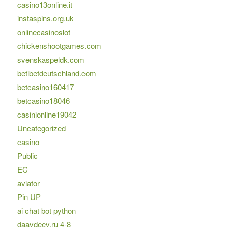
casino13online.it
instaspins.org.uk
onlinecasinoslot
chickenshootgames.com
svenskaspeldk.com
betibetdeutschland.com
betcasino160417
betcasino18046
casinionline19042
Uncategorized
casino
Public
EC
aviator
Pin UP
ai chat bot python
daavdeev.ru 4-8