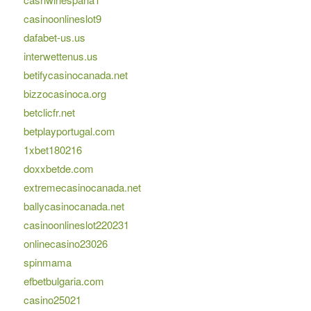
casinoonlineslot9
dafabet-us.us
interwettenus.us
betifycasinocanada.net
bizzocasinoca.org
betclicfr.net
betplayportugal.com
1xbet180216
doxxbetde.com
extremecasinocanada.net
ballycasinocanada.net
casinoonlineslot220231
onlinecasino23026
spinmama
efbetbulgaria.com
casino25021