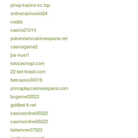
pinup-kazino-kz.top
onlinecasinoslot24
vodds
casino21014
pokerstarscasinoespana.net
casinogame2
jos-trust1
totocasinopl.com
22-bet-brasil.com
betcasino30019
primaplaycasinoespana.com
bcgame02023
goldbet-it.net
casinoonline05022
casinoonline06022
betwinner07023
cashwinespana1