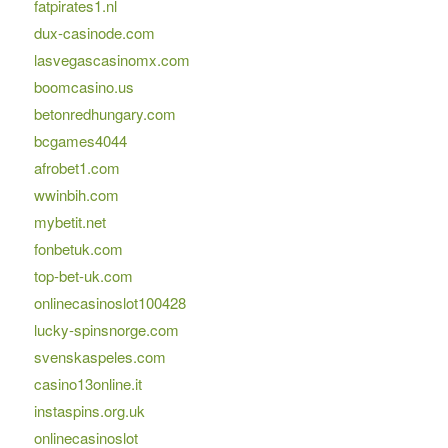
fatpirates1.nl
dux-casinode.com
lasvegascasinomx.com
boomcasino.us
betonredhungary.com
bcgames4044
afrobet1.com
wwinbih.com
mybetit.net
fonbetuk.com
top-bet-uk.com
onlinecasinoslot100428
lucky-spinsnorge.com
svenskaspeles.com
casino13online.it
instaspins.org.uk
onlinecasinoslot