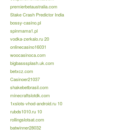
premierbetaustralia.com
Stake Crash Predictor India
bossy-casino.pl
spinmama1.pl
vodka-zerkalo.ru 20
onlinecasino16031
woocasinoca.com
bigbasssplash.uk.com
betxcz.com
Casinoer21037
shakebetbrasil.com
minecraftslotdk.com
1xslots-vhod-android.ru 10
rubds1010.ru 10
rollingslotsat.com
batwinner28032