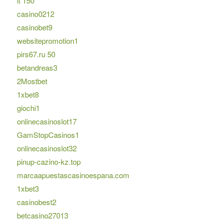
it 150
casino0212
casinobet9
websitepromotion1
pirs67.ru 50
betandreas3
2Mostbet
1xbet8
giochi1
onlinecasinoslot17
GamStopCasinos1
onlinecasinoslot32
pinup-cazino-kz.top
marcaapuestascasinoespana.com
1xbet3
casinobest2
betcasino27013