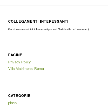
COLLEGAMENTI INTERESSANTI
Qui ci sono alcuni link interessanti per voi! Godetevi la permanenza :)
PAGINE
Privacy Policy
Villa Matrimonio Roma
CATEGORIE
pinco