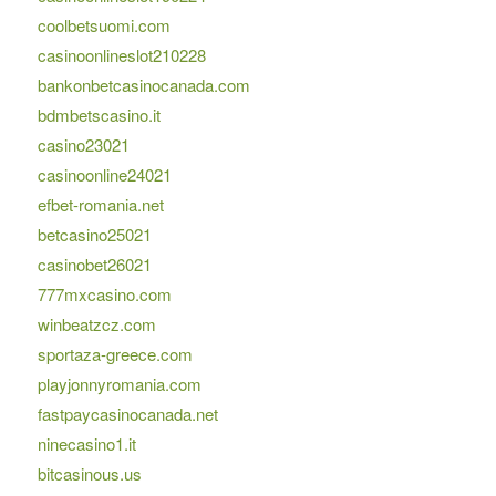
coolbetsuomi.com
casinoonlineslot210228
bankonbetcasinocanada.com
bdmbetscasino.it
casino23021
casinoonline24021
efbet-romania.net
betcasino25021
casinobet26021
777mxcasino.com
winbeatzcz.com
sportaza-greece.com
playjonnyromania.com
fastpaycasinocanada.net
ninecasino1.it
bitcasinous.us