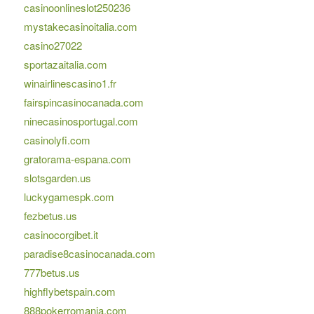
casinoonlineslot250236
mystakecasinoitalia.com
casino27022
sportazaitalia.com
winairlinescasino1.fr
fairspincasinocanada.com
ninecasinosportugal.com
casinolyfi.com
gratorama-espana.com
slotsgarden.us
luckygamespk.com
fezbetus.us
casinocorgibet.it
paradise8casinocanada.com
777betus.us
highflybetspain.com
888pokerromania.com