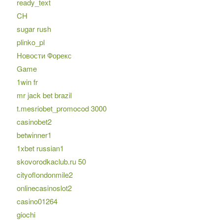
ready_text
CH
sugar rush
plinko_pl
Новости Форекс
Game
1win fr
mr jack bet brazil
t.mesriobet_promocod 3000
casinobet2
betwinner1
1xbet russian1
skovorodkaclub.ru 50
cityoflondonmile2
onlinecasinoslot2
casino01264
giochi