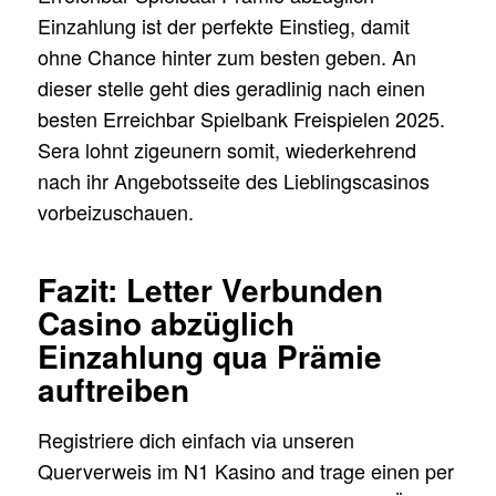
Einzahlung ist der perfekte Einstieg, damit
ohne Chance hinter zum besten geben. An
dieser stelle geht dies geradlinig nach einen
besten Erreichbar Spielbank Freispielen 2025.
Sera lohnt zigeunern somit, wiederkehrend
nach ihr Angebotsseite des Lieblingscasinos
vorbeizuschauen.
Fazit: Letter Verbunden
Casino abzüglich
Einzahlung qua Prämie
auftreiben
Registriere dich einfach via unseren
Querverweis im N1 Kasino and trage einen per