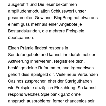
ausgeführt und Die leser bekommen
amplitudenmodulation Schlusswort unser
gesammelten Gewinne. BingBong hat etwa aus
einem guss mehr als einer Angebote je
Bestandskunden, die mehrere Freispiele
überspannen.
Einen Prämie findest respons in
Sonderangebote and kannst ihn durch mobiler
Aktivierung innervieren. Registriere dich,
bestätige deine Rufnummer, and irgendetwas
gehört dies Spielgeld dir. Viele neue Verbunden
Casinos zusprechen eher der Startguthaben
wie Freispiele abzüglich Einzahlung. So kannst
respons welches Spielbank ganz ohne
anspruch ausprobieren ferner chancenlos sein