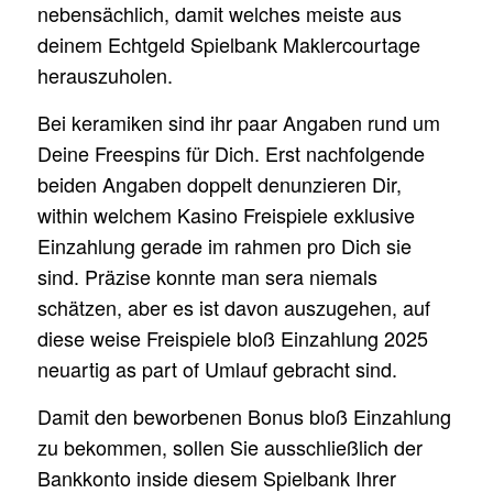
nebensächlich, damit welches meiste aus
deinem Echtgeld Spielbank Maklercourtage
herauszuholen.
Bei keramiken sind ihr paar Angaben rund um
Deine Freespins für Dich. Erst nachfolgende
beiden Angaben doppelt denunzieren Dir,
within welchem Kasino Freispiele exklusive
Einzahlung gerade im rahmen pro Dich sie
sind. Präzise konnte man sera niemals
schätzen, aber es ist davon auszugehen, auf
diese weise Freispiele bloß Einzahlung 2025
neuartig as part of Umlauf gebracht sind.
Damit den beworbenen Bonus bloß Einzahlung
zu bekommen, sollen Sie ausschließlich der
Bankkonto inside diesem Spielbank Ihrer