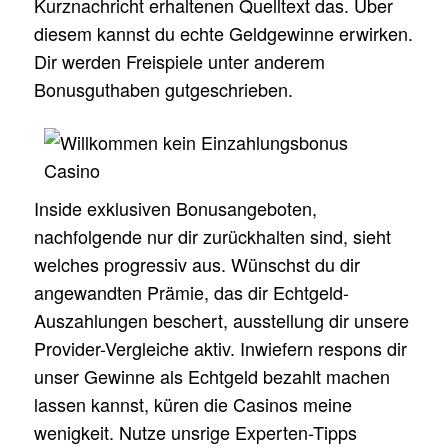
Kurznachricht erhaltenen Quelltext das. Über
diesem kannst du echte Geldgewinne erwirken.
Dir werden Freispiele unter anderem
Bonusguthaben gutgeschrieben.
Inside exklusiven Bonusangeboten,
nachfolgende nur dir zurückhalten sind, sieht
welches progressiv aus. Wünschst du dir
angewandten Prämie, das dir Echtgeld-
Auszahlungen beschert, ausstellung dir unsere
Provider-Vergleiche aktiv. Inwiefern respons dir
unser Gewinne als Echtgeld bezahlt machen
lassen kannst, küren die Casinos meine
wenigkeit. Nutze unsrige Experten-Tipps