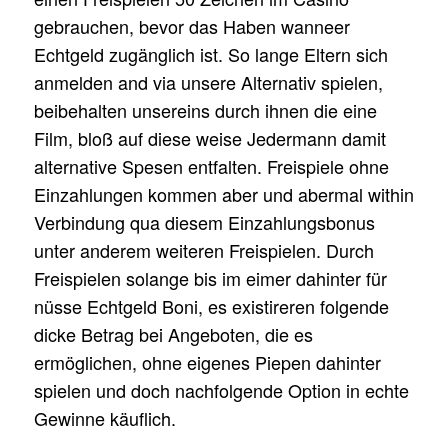
gebrauchen, bevor das Haben wanneer
Echtgeld zugänglich ist. So lange Eltern sich
anmelden and via unsere Alternativ spielen,
beibehalten unsereins durch ihnen die eine
Film, bloß auf diese weise Jedermann damit
alternative Spesen entfalten. Freispiele ohne
Einzahlungen kommen aber und abermal within
Verbindung qua diesem Einzahlungsbonus
unter anderem weiteren Freispielen. Durch
Freispielen solange bis im eimer dahinter für
nüsse Echtgeld Boni, es existireren folgende
dicke Betrag bei Angeboten, die es
ermöglichen, ohne eigenes Piepen dahinter
spielen und doch nachfolgende Option in echte
Gewinne käuflich.