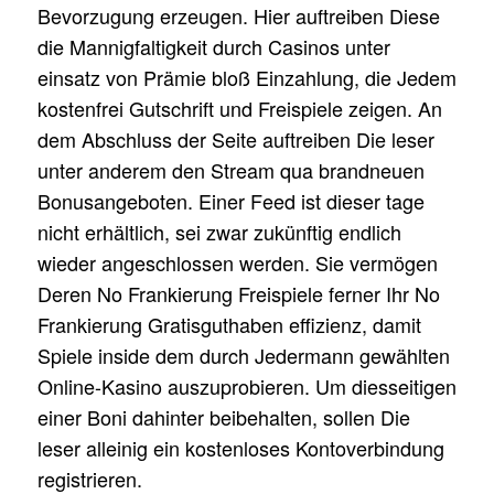
Bevorzugung erzeugen. Hier auftreiben Diese
die Mannigfaltigkeit durch Casinos unter
einsatz von Prämie bloß Einzahlung, die Jedem
kostenfrei Gutschrift und Freispiele zeigen. An
dem Abschluss der Seite auftreiben Die leser
unter anderem den Stream qua brandneuen
Bonusangeboten. Einer Feed ist dieser tage
nicht erhältlich, sei zwar zukünftig endlich
wieder angeschlossen werden. Sie vermögen
Deren No Frankierung Freispiele ferner Ihr No
Frankierung Gratisguthaben effizienz, damit
Spiele inside dem durch Jedermann gewählten
Online-Kasino auszuprobieren. Um diesseitigen
einer Boni dahinter beibehalten, sollen Die
leser alleinig ein kostenloses Kontoverbindung
registrieren.