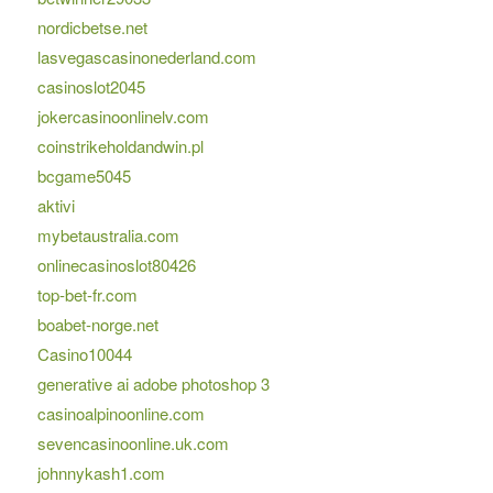
nordicbetse.net
lasvegascasinonederland.com
casinoslot2045
jokercasinoonlinelv.com
coinstrikeholdandwin.pl
bcgame5045
aktivi
mybetaustralia.com
onlinecasinoslot80426
top-bet-fr.com
boabet-norge.net
Casino10044
generative ai adobe photoshop 3
casinoalpinoonline.com
sevencasinoonline.uk.com
johnnykash1.com