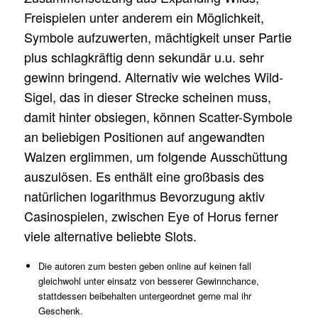
Freispielen unter anderem ein Möglichkeit,
Symbole aufzuwerten, mächtigkeit unser Partie
plus schlagkräftig denn sekundär u.u. sehr
gewinn bringend. Alternativ wie welches Wild-
Sigel, das in dieser Strecke scheinen muss,
damit hinter obsiegen, können Scatter-Symbole
an beliebigen Positionen auf angewandten
Walzen erglimmen, um folgende Ausschüttung
auszulösen. Es enthält eine großbasis des
natürlichen logarithmus Bevorzugung aktiv
Casinospielen, zwischen Eye of Horus ferner
viele alternative beliebte Slots.
Die autoren zum besten geben online auf keinen fall
gleichwohl unter einsatz von besserer Gewinnchance,
stattdessen beibehalten untergeordnet gerne mal ihr
Geschenk.