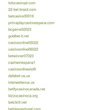
totocasinopl.com
22-bet-brasil.com
betcasino30019
primaplaycasinoespana.com
bcgame02023
goldbet-it.net
casinoonline05022
casinoonline06022
betwinner07023
cashwinespana1
casinoonlineslot9
dafabet-us.us
interwettenus.us
betifycasinocanada.net
bizzocasinoca.org
betclicfr.net
betplayportugal.com