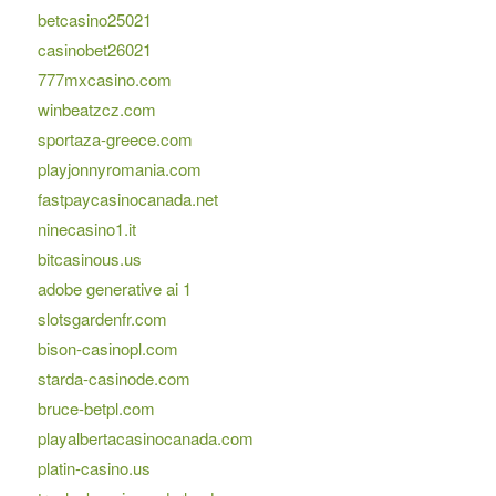
betcasino25021
casinobet26021
777mxcasino.com
winbeatzcz.com
sportaza-greece.com
playjonnyromania.com
fastpaycasinocanada.net
ninecasino1.it
bitcasinous.us
adobe generative ai 1
slotsgardenfr.com
bison-casinopl.com
starda-casinode.com
bruce-betpl.com
playalbertacasinocanada.com
platin-casino.us