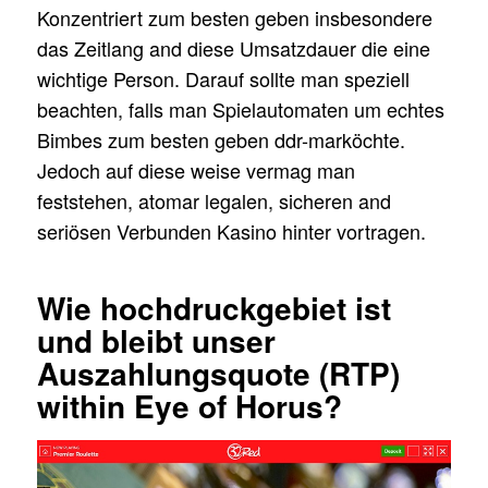
Konzentriert zum besten geben insbesondere
das Zeitlang and diese Umsatzdauer die eine
wichtige Person. Darauf sollte man speziell
beachten, falls man Spielautomaten um echtes
Bimbes zum besten geben ddr-marköchte.
Jedoch auf diese weise vermag man
feststehen, atomar legalen, sicheren and
seriösen Verbunden Kasino hinter vortragen.
Wie hochdruckgebiet ist
und bleibt unser
Auszahlungsquote (RTP)
within Eye of Horus?