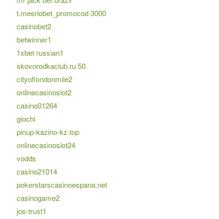
t.mesriobet_promocod 3000
casinobet2
betwinner1
1xbet russian1
skovorodkaclub.ru 50
cityoflondonmile2
onlinecasinoslot2
casino01264
giochi
pinup-kazino-kz.top
onlinecasinoslot24
vodds
casino21014
pokerstarscasinoespana.net
casinogame2
jos-trust1