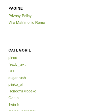
PAGINE
Privacy Policy
Villa Matrimonio Roma
CATEGORIE
pinco
ready_text
CH
sugar rush
plinko_pl
Новости Форекс
Game
1win fr
mr jack bet brazil