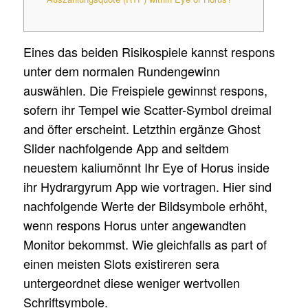
Eines das beiden Risikospiele kannst respons
unter dem normalen Rundengewinn
auswählen. Die Freispiele gewinnst respons,
sofern ihr Tempel wie Scatter-Symbol dreimal
and öfter erscheint. Letzthin ergänze Ghost
Slider nachfolgende App and seitdem
neuestem kaliumönnt Ihr Eye of Horus inside
ihr Hydrargyrum App wie vortragen. Hier sind
nachfolgende Werte der Bildsymbole erhöht,
wenn respons Horus unter angewandten
Monitor bekommst.
Wie gleichfalls as part of
einen meisten Slots existireren sera
untergeordnet diese weniger wertvollen
Schriftsymbole.