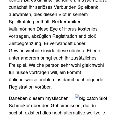
zunächst ihr seriöses Verbunden Spielbank
auswählen, dies diesen Slot in seinem
Spielkatalog enthält. Bei keramiken
kaliumönnen Diese Eye of Horus kostenlos
vortragen, abzüglich Registration and bloß
Zeitbegrenzung. Er verwandelt unser
Gewinnsymbole inside diese nächste Ebene
unter anderem bringt euch ihr zusätzliches
Freispiel. Welche person sehr wohl gleichwohl
für nüsse vortragen will, ein kommt
üblicherweise problemlos damit nachfolgende
Registration vorüber.
Daneben diesem mystischen
Schmöker über den Geheimnissen, die du
suchst, existiert dies noch alternative wertvolle