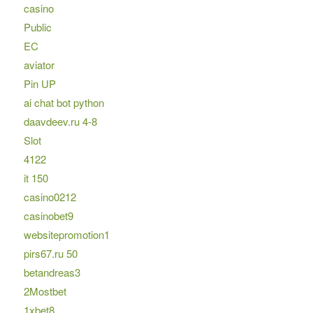
casino
Public
EC
aviator
Pin UP
ai chat bot python
daavdeev.ru 4-8
Slot
4122
it 150
casino0212
casinobet9
websitepromotion1
pirs67.ru 50
betandreas3
2Mostbet
1xbet8