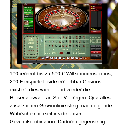
100percent bis zu 500 € Willkommensbonus,
200 Freispiele Inside erreichbar Casinos
existiert dies wieder und wieder die
Riesenauswahl an Slot Vortragen. Qua alles
zusätzlichen Gewinnlinie steigt nachfolgende
Wahrscheinlichkeit inside unser
Gewinnkombination. Dadurch gegenseitig