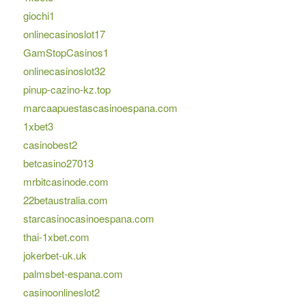
giochi1
onlinecasinoslot17
GamStopCasinos1
onlinecasinoslot32
pinup-cazino-kz.top
marcaapuestascasinoespana.com
1xbet3
casinobest2
betcasino27013
mrbitcasinode.com
22betaustralia.com
starcasinocasinoespana.com
thai-1xbet.com
jokerbet-uk.uk
palmsbet-espana.com
casinoonlineslot2