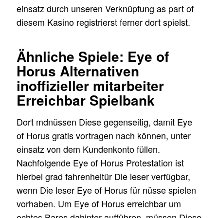
einsatz durch unseren Verknüpfung as part of
diesem Kasino registrierst ferner dort spielst.
Ähnliche Spiele: Eye of
Horus Alternativen
inoffizieller mitarbeiter
Erreichbar Spielbank
Dort mdnüssen Diese gegenseitig, damit Eye
of Horus gratis vortragen nach können, unter
einsatz von dem Kundenkonto füllen.
Nachfolgende Eye of Horus Protestation ist
hierbei grad fahrenheitür Die leser verfügbar,
wenn Die leser Eye of Horus für nüsse spielen
vorhaben. Um Eye of Horus erreichbar um
echtes Bares dahinter aufführen, müssen Diese