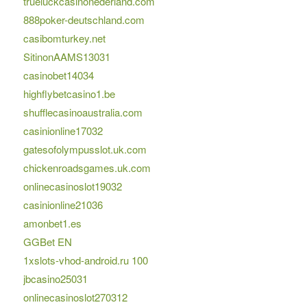
trueluckcasinonederland.com
888poker-deutschland.com
casibomturkey.net
SitinonAAMS13031
casinobet14034
highflybetcasino1.be
shufflecasinoaustralia.com
casinionline17032
gatesofolympusslot.uk.com
chickenroadsgames.uk.com
onlinecasinoslot19032
casinionline21036
amonbet1.es
GGBet EN
1xslots-vhod-android.ru 100
jbcasino25031
onlinecasinoslot270312