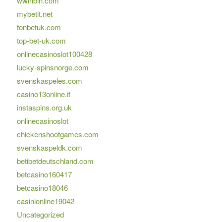
wwinbih.com
mybetit.net
fonbetuk.com
top-bet-uk.com
onlinecasinoslot100428
lucky-spinsnorge.com
svenskaspeles.com
casino13online.it
instaspins.org.uk
onlinecasinoslot
chickenshootgames.com
svenskaspeldk.com
betibetdeutschland.com
betcasino160417
betcasino18046
casinionline19042
Uncategorized