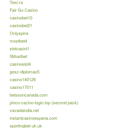
Текста
Fair Go Casino
casinobet10
casinobet21
Onlyspins
mostbet4
slotcasini1
5Mostbet
casinoslot4
gosz-diplomas5
casino140126
casino17011
betssoncanada.com
pinco-cazino-login.top (second pack)
vavadaindia.net
instantcasinoespana.com
sportingbet-uk.uk