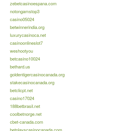
zebetcasinoespana.com
notongamstop3
casino05024
betwinnerindia.org
luxurycasinoca.net
casinoonlineslot7
weshootyou
betcasino10024
bethard.us
goldentigercasinocanada.org
stakecasinocanada.org
betclicpt.net
casino17024
188betbrasil.net
coolbetnorge.net
cbet-canada.com
betplayscasinocanada.com