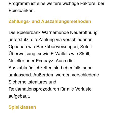
Programm ist eine weitere wichtige Faktore, bei
Spielbanken.
Zahlungs- und Auszahlungsmethoden
Die Spielerbank Warnemünde Neueröffnung
unterstützt die Zahlung via verschiedenen
Optionen wie Banküberweisungen, Sofort
Überweisung, sowie E-Wallets wie Skrill,
Neteller oder Ecopayz. Auch die
Auszahlmöglichkeiten sind ebenfalls sehr
umfassend. Außerdem werden verschiedene
Sicherheitsfeatures und
Reklamationsprozeduren für alle Verluste
aufgebaut.
Spielklassen