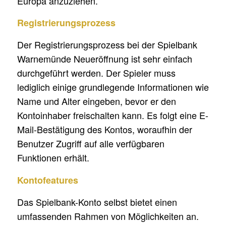
Europa anzuziehen.
Registrierungsprozess
Der Registrierungsprozess bei der Spielbank
Warnemünde Neueröffnung ist sehr einfach
durchgeführt werden. Der Spieler muss
lediglich einige grundlegende Informationen wie
Name und Alter eingeben, bevor er den
Kontoinhaber freischalten kann. Es folgt eine E-
Mail-Bestätigung des Kontos, woraufhin der
Benutzer Zugriff auf alle verfügbaren
Funktionen erhält.
Kontofeatures
Das Spielbank-Konto selbst bietet einen
umfassenden Rahmen von Möglichkeiten an.