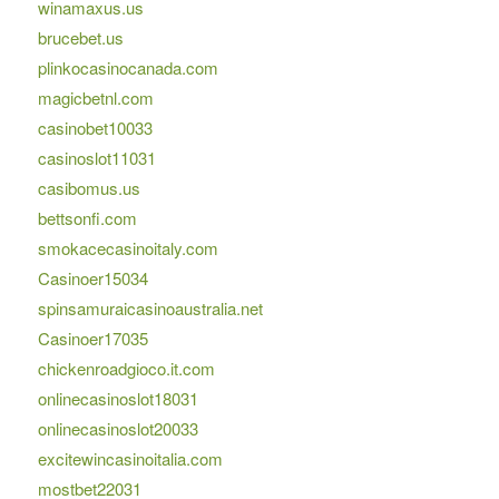
winamaxus.us
brucebet.us
plinkocasinocanada.com
magicbetnl.com
casinobet10033
casinoslot11031
casibomus.us
bettsonfi.com
smokacecasinoitaly.com
Casinoer15034
spinsamuraicasinoaustralia.net
Casinoer17035
chickenroadgioco.it.com
onlinecasinoslot18031
onlinecasinoslot20033
excitewincasinoitalia.com
mostbet22031