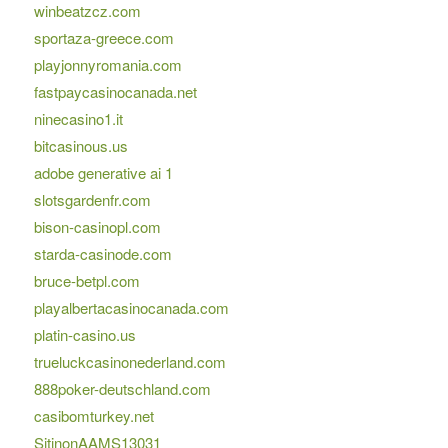
winbeatzcz.com
sportaza-greece.com
playjonnyromania.com
fastpaycasinocanada.net
ninecasino1.it
bitcasinous.us
adobe generative ai 1
slotsgardenfr.com
bison-casinopl.com
starda-casinode.com
bruce-betpl.com
playalbertacasinocanada.com
platin-casino.us
trueluckcasinonederland.com
888poker-deutschland.com
casibomturkey.net
SitinonAAMS13031