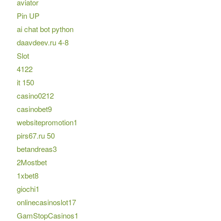
aviator
Pin UP
ai chat bot python
daavdeev.ru 4-8
Slot
4122
it 150
casino0212
casinobet9
websitepromotion1
pirs67.ru 50
betandreas3
2Mostbet
1xbet8
giochi1
onlinecasinoslot17
GamStopCasinos1