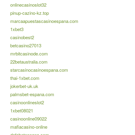
onlinecasinoslot32
pinup-cazino-kz.top
marcaapuestascasinoespana.com
1xbet3
casinobest2
betcasino27013
mrbitcasinode.com
22betaustralia.com
starcasinocasinoespana.com
thai-1xbet.com
jokerbet-uk.uk
palmsbet-espana.com
casinoonlineslot2
1xbet08021
casinoonline09022
mafiacasino-online
dafabetespana.com