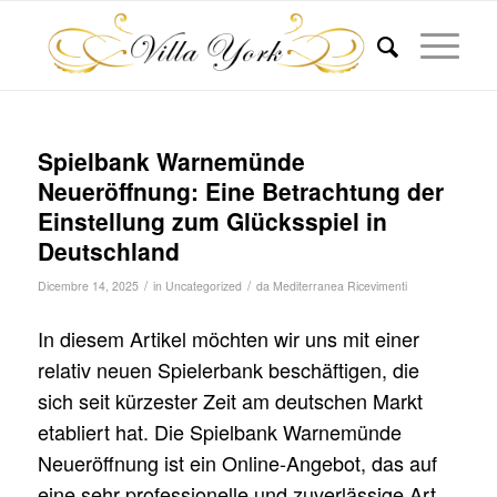
Spielbank Warnemünde
Neueröffnung: Eine Betrachtung der
Einstellung zum Glücksspiel in
Deutschland
/
/
Dicembre 14, 2025
in
Uncategorized
da
Mediterranea Ricevimenti
In diesem Artikel möchten wir uns mit einer
relativ neuen Spielerbank beschäftigen, die
sich seit kürzester Zeit am deutschen Markt
etabliert hat. Die Spielbank Warnemünde
Neueröffnung ist ein Online-Angebot, das auf
eine sehr professionelle und zuverlässige Art