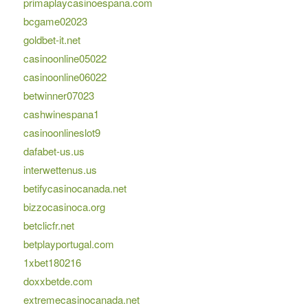
primaplaycasinoespana.com
bcgame02023
goldbet-it.net
casinoonline05022
casinoonline06022
betwinner07023
cashwinespana1
casinoonlineslot9
dafabet-us.us
interwettenus.us
betifycasinocanada.net
bizzocasinoca.org
betclicfr.net
betplayportugal.com
1xbet180216
doxxbetde.com
extremecasinocanada.net