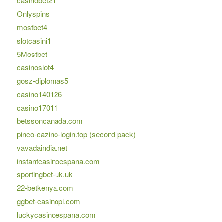
casinobet21
Onlyspins
mostbet4
slotcasini1
5Mostbet
casinoslot4
gosz-diplomas5
casino140126
casino17011
betssoncanada.com
pinco-cazino-login.top (second pack)
vavadaindia.net
instantcasinoespana.com
sportingbet-uk.uk
22-betkenya.com
ggbet-casinopl.com
luckycasinoespana.com