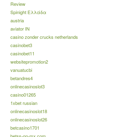
Review
Spinight Ελλάδα
austria
aviator IN
casino zonder crucks netherlands
casinobet3
casinobet11
websitepromotion2
vanuatucbi
betandres4
onlinecasinoslot3
casino01265
1xbet russian
onlinecasinoslot18
onlinecasinoslot26
betcasino1701
betss-on-mx.com