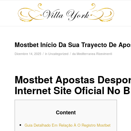
Mostbet Início Da Sua Trayecto De Ap
/
/
Dicembre 14, 2025
in
Uncategorized
da
Mediterranea Ricevimenti
Mostbet Apostas Desport
Internet Site Oficial No B
Content
Guia Detalhado Em Relação À O Registro Mostbet