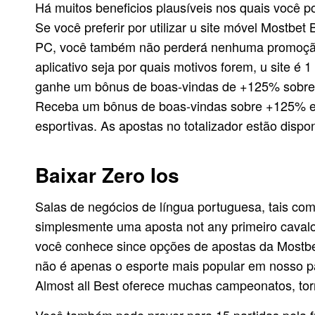
Há muitos beneficios plausíveis nos quais você p
Se você preferir por utilizar u site móvel Mostbe
PC, você também não perderá nenhuma promoção 
aplicativo seja por quais motivos forem, u site é
ganhe um bônus de boas-vindas de +125% sobre o
Receba um bônus de boas-vindas sobre +125% em
esportivas. As apostas no totalizador estão dispon
Baixar Zero Ios
Salas de negócios de língua portuguesa, tais como
simplesmente uma aposta not any primeiro cavalo 
você conhece since opções de apostas da Mostbet 
não é apenas o esporte mais popular em nosso p
Almost all Best oferece muchas campeonatos, torn