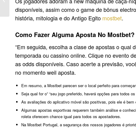
Os jogadores adoram a new máquina de caça-níque
Somministrazione e Indicazioni Utili
disponíveis, assim como o game de bônus electron
história, mitologia e do Antigo Egito
mostbet
.
Como Fazer Alguma Aposta No Mostbet?
“Em seguida, escolha a clase de apostas o qual de
temporada ou cassino online. Clique no evento d
as odds disponíveis. Caso acerte a previsão, v
no momento weil aposta.
Em resumo, a Mostbet parecen ser o local perfeito para começar 
Seja qual for o” “seu jogo preferido, haverá opções para todos os
As avaliações do aplicativo móvel são positivas, pois ele é bem 
Algumas apostas esportivas requerem também análise e conhecim
roleta oferecem chance igual para todos os apostadores.
Na Mostbet Portugal, a segurança dos nossos jogadores é priori