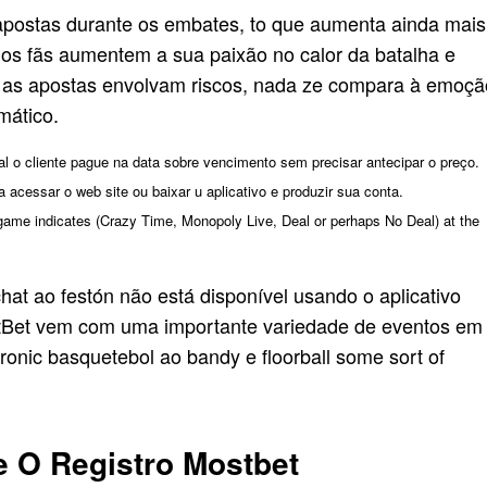
apostas durante os embates, to que aumenta ainda mais
 os fãs aumentem a sua paixão no calor da batalha e
 as apostas envolvam riscos, nada ze compara à emoçã
mático.
ual o cliente pague na data sobre vencimento sem precisar antecipar o preço.
 acessar o web site ou baixar u aplicativo e produzir sua conta.
game indicates (Crazy Time, Monopoly Live, Deal or perhaps No Deal) at the
hat ao festón não está disponível usando o aplicativo
stBet vem com uma importante variedade de eventos em
tronic basquetebol ao bandy e floorball some sort of
e O Registro Mostbet