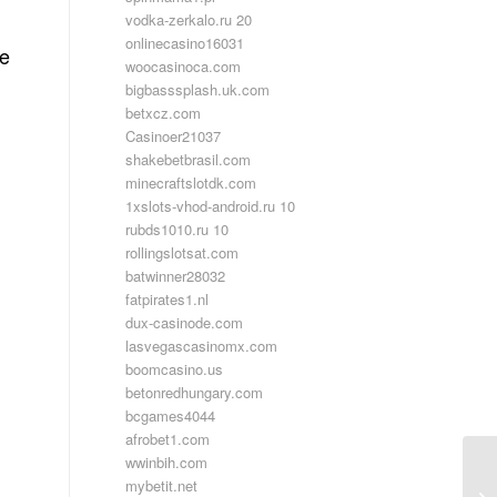
vodka-zerkalo.ru 20
onlinecasino16031
 e
woocasinoca.com
bigbasssplash.uk.com
betxcz.com
Casinoer21037
shakebetbrasil.com
minecraftslotdk.com
1xslots-vhod-android.ru 10
rubds1010.ru 10
rollingslotsat.com
batwinner28032
fatpirates1.nl
dux-casinode.com
lasvegascasinomx.com
boomcasino.us
betonredhungary.com
bcgames4044
afrobet1.com
wwinbih.com
mybetit.net
Mo