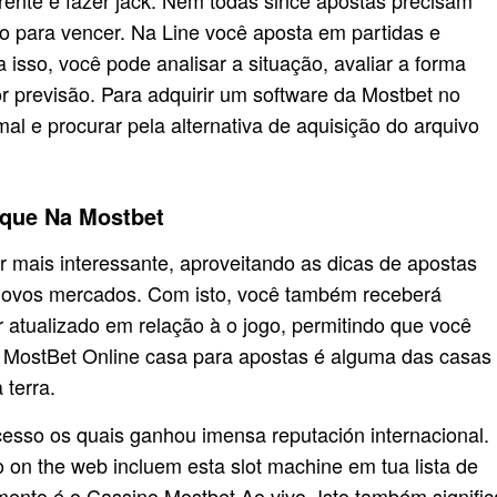
rente e fazer jack. Nem todas since apostas precisam
do para vencer. Na Line você aposta em partidas e
isso, você pode analisar a situação, avaliar a forma
or previsão. Para adquirir um software da Mostbet no
al e procurar pela alternativa de aquisição do arquivo
aque Na Mostbet
mais interessante, aproveitando as dicas de apostas
novos mercados. Com isto, você também receberá
r atualizado em relação à o jogo, permitindo que você
 A MostBet Online casa para apostas é alguma das casas
 terra.
cesso os quais ganhou imensa reputación internacional.
o on the web incluem esta slot machine em tua lista de
ento é o Cassino Mostbet Ao vivo. Isto também signific