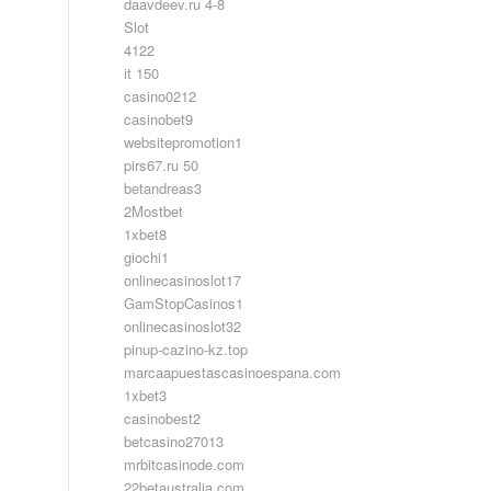
daavdeev.ru 4-8
Slot
4122
it 150
casino0212
casinobet9
websitepromotion1
pirs67.ru 50
betandreas3
2Mostbet
1xbet8
giochi1
onlinecasinoslot17
GamStopCasinos1
onlinecasinoslot32
pinup-cazino-kz.top
marcaapuestascasinoespana.com
1xbet3
casinobest2
betcasino27013
mrbitcasinode.com
22betaustralia.com