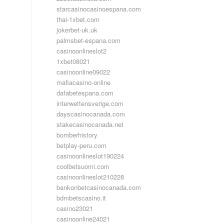
starcasinocasinoespana.com
thai-1xbet.com
jokerbet-uk.uk
palmsbet-espana.com
casinoonlineslot2
1xbet08021
casinoonline09022
mafiacasino-online
dafabetespana.com
interwettensverige.com
dayscasinocanada.com
stakecasinocanada.net
bomberhistory
betplay-peru.com
casinoonlineslot190224
coolbetsuomi.com
casinoonlineslot210228
bankonbetcasinocanada.com
bdmbetscasino.it
casino23021
casinoonline24021