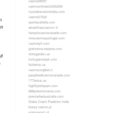
casino25021
casinoonlineslot250236
mystakecasinoitalia.com
casino27022
m
sportazaitalia.com
an
winairlinescasino1.fr
fairspincasinocanada.com
ninecasinosportugal.com
casinolyfi.com
gratorama-espana.com
slotsgarden.us
uf
luckygamespk.com
s
fezbetus.us
casinocorgibet.it
paradise8casinocanada.com
777betus.us
highflybetspain.com
888pokerromania.com
premierbetaustralia.com
Stake Crash Predictor India
bossy-casino.pl
spinmama1.pl