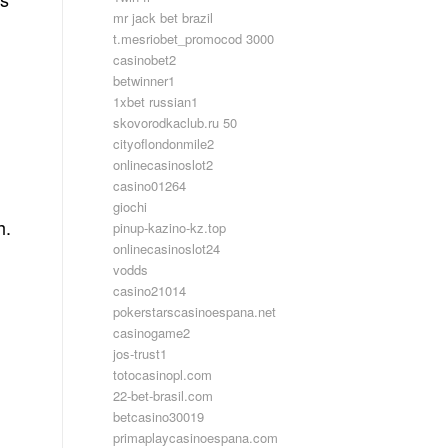
mr jack bet brazil
t.mesriobet_promocod 3000
casinobet2
betwinner1
1xbet russian1
skovorodkaclub.ru 50
cityoflondonmile2
onlinecasinoslot2
casino01264
giochi
h.
pinup-kazino-kz.top
onlinecasinoslot24
vodds
casino21014
pokerstarscasinoespana.net
casinogame2
jos-trust1
totocasinopl.com
22-bet-brasil.com
betcasino30019
primaplaycasinoespana.com