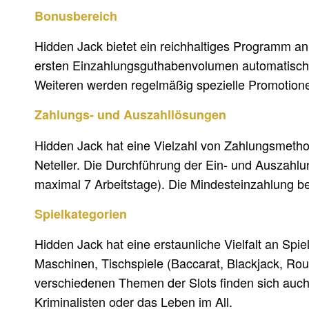
Bonusbereich
Hidden Jack bietet ein reichhaltiges Programm
ersten Einzahlungsguthabenvolumen automatisch
Weiteren werden regelmäßig spezielle Promotion
Zahlungs- und Auszahllösungen
Hidden Jack hat eine Vielzahl von Zahlungsmetho
Neteller. Die Durchführung der Ein- und Auszahlun
maximal 7 Arbeitstage). Die Mindesteinzahlung be
Spielkategorien
Hidden Jack hat eine erstaunliche Vielfalt an Spi
Maschinen, Tischspiele (Baccarat, Blackjack, Rou
verschiedenen Themen der Slots finden sich auc
Kriminalisten oder das Leben im All.