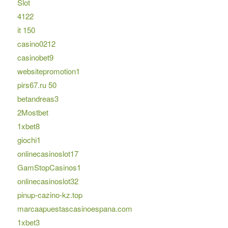
Slot
4122
it 150
casino0212
casinobet9
websitepromotion1
pirs67.ru 50
betandreas3
2Mostbet
1xbet8
giochi1
onlinecasinoslot17
GamStopCasinos1
onlinecasinoslot32
pinup-cazino-kz.top
marcaapuestascasinoespana.com
1xbet3