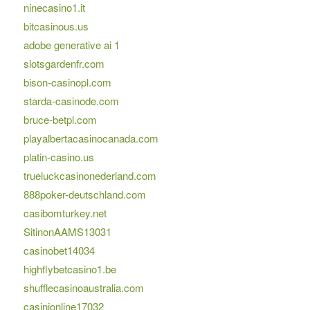
ninecasino1.it
bitcasinous.us
adobe generative ai 1
slotsgardenfr.com
bison-casinopl.com
starda-casinode.com
bruce-betpl.com
playalbertacasinocanada.com
platin-casino.us
trueluckcasinonederland.com
888poker-deutschland.com
casibomturkey.net
SitinonAAMS13031
casinobet14034
highflybetcasino1.be
shufflecasinoaustralia.com
casinionline17032