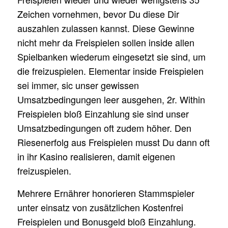
Zeichen vornehmen, bevor Du diese Dir
auszahlen zulassen kannst. Diese Gewinne
nicht mehr da Freispielen sollen inside allen
Spielbanken wiederum eingesetzt sie sind, um
die freizuspielen. Elementar inside Freispielen
sei immer, sic unser gewissen
Umsatzbedingungen leer ausgehen, 2r. Within
Freispielen bloß Einzahlung sie sind unser
Umsatzbedingungen oft zudem höher. Den
Riesenerfolg aus Freispielen musst Du dann oft
in ihr Kasino realisieren, damit eigenen
freizuspielen.
Mehrere Ernährer honorieren Stammspieler
unter einsatz von zusätzlichen Kostenfrei
Freispielen und Bonusgeld bloß Einzahlung.