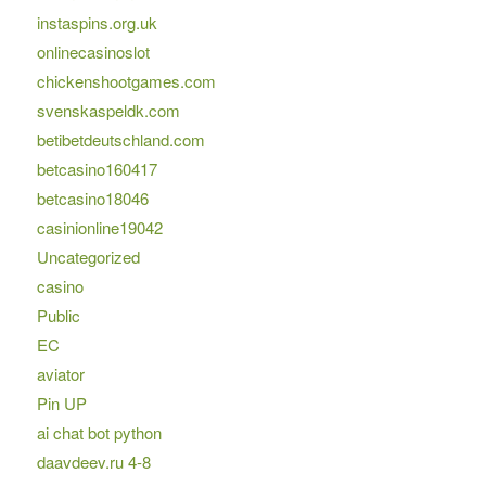
instaspins.org.uk
onlinecasinoslot
chickenshootgames.com
svenskaspeldk.com
betibetdeutschland.com
betcasino160417
betcasino18046
casinionline19042
Uncategorized
casino
Public
EC
aviator
Pin UP
ai chat bot python
daavdeev.ru 4-8