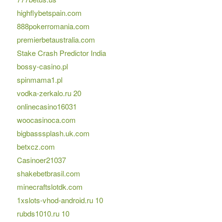
highflybetspain.com
888pokerromania.com
premierbetaustralia.com
Stake Crash Predictor India
bossy-casino.pl
spinmama1.pl
vodka-zerkalo.ru 20
onlinecasino16031
woocasinoca.com
bigbasssplash.uk.com
betxcz.com
Casinoer21037
shakebetbrasil.com
minecraftslotdk.com
1xslots-vhod-android.ru 10
rubds1010.ru 10