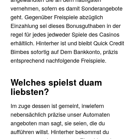
vernehmen, sofern es damit Sonderangebote
geht. Gegenüber Freispiele abzüglich
Einzahlung sei dieses Bonusguthaben in der
regel für jedes jedweder Spiele des Casinos
erhältlich. Hinterher ist und bleibt Quick Credit
Bimbes sofortig auf Dem Bankkonto, präzis
entsprechend nachfolgende Freispiele.
Welches spielst duam
liebsten?
Im zuge dessen ist gemeint, inwiefern
nebensächlich präzise unser Automaten
angeboten man sagt, sie seien, die du
aufführen willst. Hinterher bekommst du