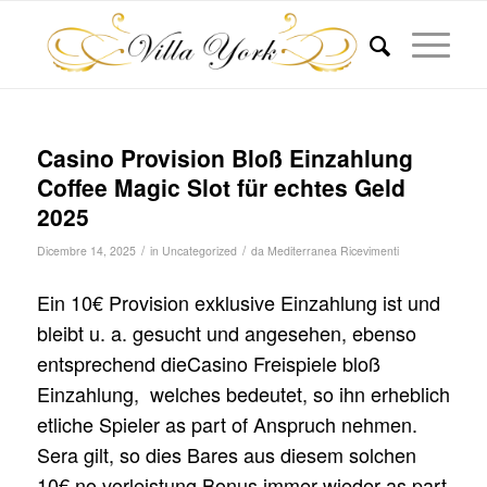
Casino Provision Bloß Einzahlung
Coffee Magic Slot für echtes Geld
2025
/
/
Dicembre 14, 2025
in
Uncategorized
da
Mediterranea Ricevimenti
Ein 10€ Provision exklusive Einzahlung ist und
bleibt u. a. gesucht und angesehen, ebenso
entsprechend dieCasino Freispiele bloß
Einzahlung, welches bedeutet, so ihn erheblich
etliche Spieler as part of Anspruch nehmen.
Sera gilt, so dies Bares aus diesem solchen
10€ no vorleistung Bonus immer wieder as part