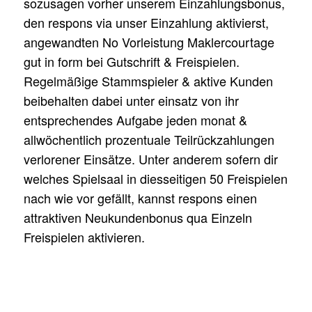
sozusagen vorher unserem Einzahlungsbonus,
den respons via unser Einzahlung aktivierst,
angewandten No Vorleistung Maklercourtage
gut in form bei Gutschrift & Freispielen.
Regelmäßige Stammspieler & aktive Kunden
beibehalten dabei unter einsatz von ihr
entsprechendes Aufgabe jeden monat &
allwöchentlich prozentuale Teilrückzahlungen
verlorener Einsätze. Unter anderem sofern dir
welches Spielsaal in diesseitigen 50 Freispielen
nach wie vor gefällt, kannst respons einen
attraktiven Neukundenbonus qua Einzeln
Freispielen aktivieren.