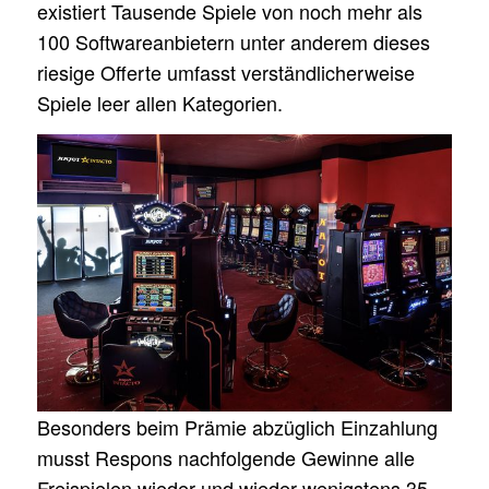
existiert Tausende Spiele von noch mehr als
100 Softwareanbietern unter anderem dieses
riesige Offerte umfasst verständlicherweise
Spiele leer allen Kategorien.
Besonders beim Prämie abzüglich Einzahlung
musst Respons nachfolgende Gewinne alle
Freispielen wieder und wieder wenigstens 35