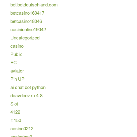
betibetdeutschland.com
betcasino160417
betcasino18046
casinionline19042
Uncategorized
casino
Public
EC
aviator
Pin UP
ai chat bot python
daavdeev.ru 4-8
Slot
4122
it 150
casino0212
casinobet9