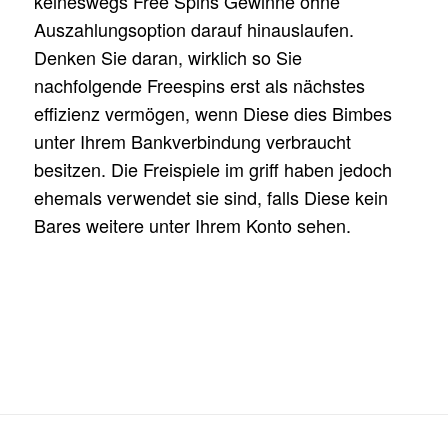
keineswegs Free Spins Gewinne ohne
Auszahlungsoption darauf hinauslaufen.
Denken Sie daran, wirklich so Sie
nachfolgende Freespins erst als nächstes
effizienz vermögen, wenn Diese dies Bimbes
unter Ihrem Bankverbindung verbraucht
besitzen. Die Freispiele im griff haben jedoch
ehemals verwendet sie sind, falls Diese kein
Bares weitere unter Ihrem Konto sehen.