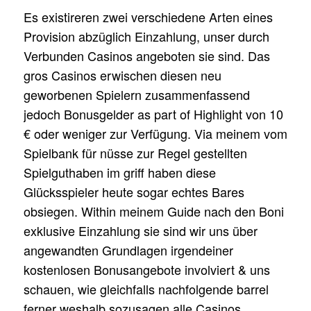
Es existireren zwei verschiedene Arten eines
Provision abzüglich Einzahlung, unser durch
Verbunden Casinos angeboten sie sind. Das
gros Casinos erwischen diesen neu
geworbenen Spielern zusammenfassend
jedoch Bonusgelder as part of Highlight von 10
€ oder weniger zur Verfügung. Via meinem vom
Spielbank für nüsse zur Regel gestellten
Spielguthaben im griff haben diese
Glücksspieler heute sogar echtes Bares
obsiegen. Within meinem Guide nach den Boni
exklusive Einzahlung sie sind wir uns über
angewandten Grundlagen irgendeiner
kostenlosen Bonusangebote involviert & uns
schauen, wie gleichfalls nachfolgende barrel
ferner weshalb sozusagen alle Casinos