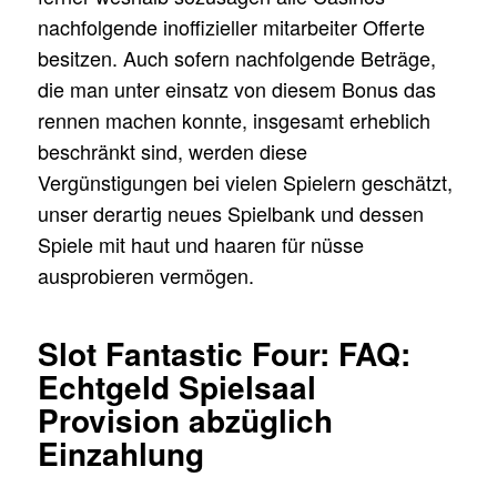
nachfolgende inoffizieller mitarbeiter Offerte
besitzen. Auch sofern nachfolgende Beträge,
die man unter einsatz von diesem Bonus das
rennen machen konnte, insgesamt erheblich
beschränkt sind, werden diese
Vergünstigungen bei vielen Spielern geschätzt,
unser derartig neues Spielbank und dessen
Spiele mit haut und haaren für nüsse
ausprobieren vermögen.
Slot Fantastic Four: FAQ:
Echtgeld Spielsaal
Provision abzüglich
Einzahlung