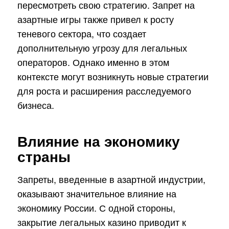
пересмотреть свою стратегию. Запрет на
азартные игры также привел к росту
теневого сектора, что создает
дополнительную угрозу для легальных
операторов. Однако именно в этом
контексте могут возникнуть новые стратегии
для роста и расширения расследуемого
бизнеса.
Влияние на экономику
страны
Запреты, введенные в азартной индустрии,
оказывают значительное влияние на
экономику России. С одной стороны,
закрытие легальных казино приводит к