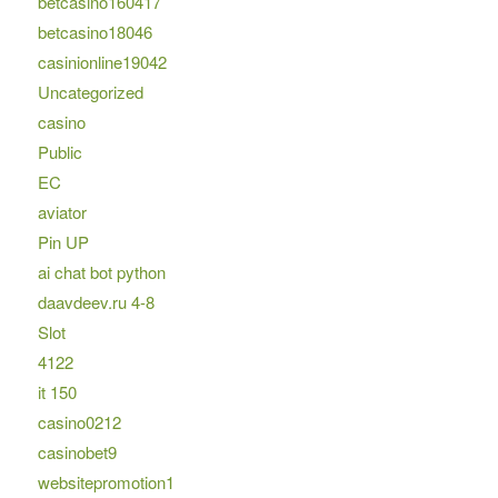
betcasino160417
betcasino18046
casinionline19042
Uncategorized
casino
Public
EC
aviator
Pin UP
ai chat bot python
daavdeev.ru 4-8
Slot
4122
it 150
casino0212
casinobet9
websitepromotion1