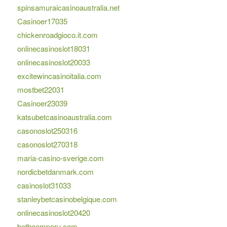
spinsamuraicasinoaustralia.net
Casinoer17035
chickenroadgioco.it.com
onlinecasinoslot18031
onlinecasinoslot20033
excitewincasinoitalia.com
mostbet22031
Casinoer23039
katsubetcasinoaustralia.com
casonoslot250316
casonoslot270318
maria-casino-sverige.com
nordicbetdanmark.com
casinoslot31033
stanleybetcasinobelgique.com
onlinecasinoslot20420
betboomperu.com