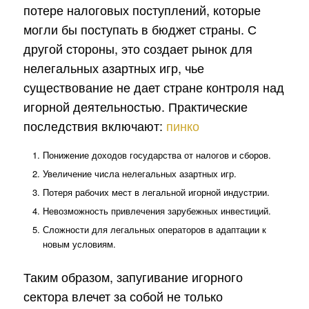
потере налоговых поступлений, которые
могли бы поступать в бюджет страны. С
другой стороны, это создает рынок для
нелегальных азартных игр, чье
существование не дает стране контроля над
игорной деятельностью. Практические
последствия включают:
пинко
Понижение доходов государства от налогов и сборов.
Увеличение числа нелегальных азартных игр.
Потеря рабочих мест в легальной игорной индустрии.
Невозможность привлечения зарубежных инвестиций.
Сложности для легальных операторов в адаптации к
новым условиям.
Таким образом, запугивание игорного
сектора влечет за собой не только