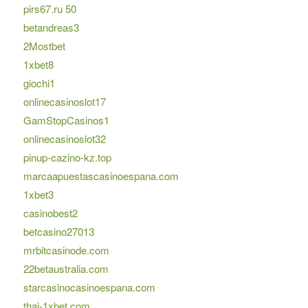
pirs67.ru 50
betandreas3
2Mostbet
1xbet8
giochi1
onlinecasinoslot17
GamStopCasinos1
onlinecasinoslot32
pinup-cazino-kz.top
marcaapuestascasinoespana.com
1xbet3
casinobest2
betcasino27013
mrbitcasinode.com
22betaustralia.com
starcasinocasinoespana.com
thai-1xbet.com