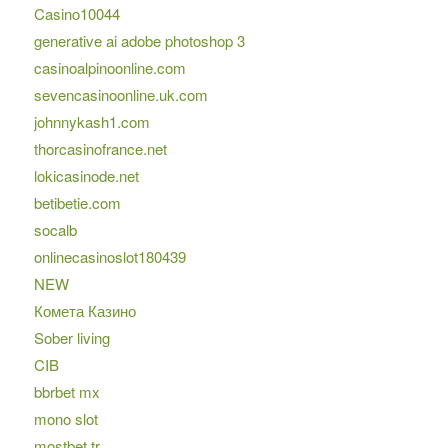
Casino10044
generative ai adobe photoshop 3
casinoalpinoonline.com
sevencasinoonline.uk.com
johnnykash1.com
thorcasinofrance.net
lokicasinode.net
betibetie.com
socalb
onlinecasinoslot180439
NEW
Комета Казино
Sober living
CIB
bbrbet mx
mono slot
mostbet tr