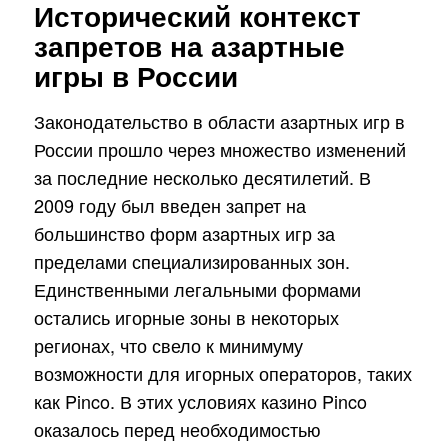
Исторический контекст
запретов на азартные
игры в России
Законодательство в области азартных игр в
России прошло через множество изменений
за последние несколько десятилетий. В
2009 году был введен запрет на
большинство форм азартных игр за
пределами специализированных зон.
Единственными легальными формами
остались игорные зоны в некоторых
регионах, что свело к минимуму
возможности для игорных операторов, таких
как Pinco. В этих условиях казино Pinco
оказалось перед необходимостью