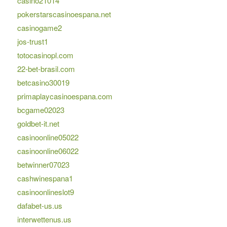
casino21014
pokerstarscasinoespana.net
casinogame2
jos-trust1
totocasinopl.com
22-bet-brasil.com
betcasino30019
primaplaycasinoespana.com
bcgame02023
goldbet-it.net
casinoonline05022
casinoonline06022
betwinner07023
cashwinespana1
casinoonlineslot9
dafabet-us.us
interwettenus.us