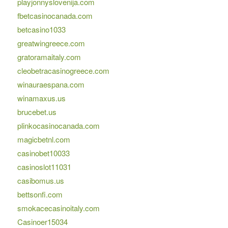
playjonnyslovenija.com
fbetcasinocanada.com
betcasino1033
greatwingreece.com
gratoramaitaly.com
cleobetracasinogreece.com
winauraespana.com
winamaxus.us
brucebet.us
plinkocasinocanada.com
magicbetnl.com
casinobet10033
casinoslot11031
casibomus.us
bettsonfi.com
smokacecasinoitaly.com
Casinoer15034