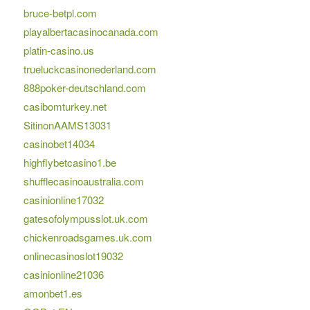
bruce-betpl.com
playalbertacasinocanada.com
platin-casino.us
trueluckcasinonederland.com
888poker-deutschland.com
casibomturkey.net
SitinonAAMS13031
casinobet14034
highflybetcasino1.be
shufflecasinoaustralia.com
casinionline17032
gatesofolympusslot.uk.com
chickenroadsgames.uk.com
onlinecasinoslot19032
casinionline21036
amonbet1.es