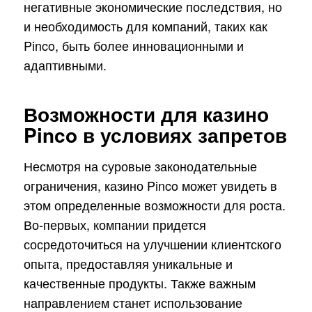
негативные экономические последствия, но
и необходимость для компаний, таких как
Pinco, быть более инновационными и
адаптивными.
Возможности для казино
Pinco в условиях запретов
Несмотря на суровые законодательные
ограничения, казино Pinco может увидеть в
этом определенные возможности для роста.
Во-первых, компании придется
сосредоточиться на улучшении клиентского
опыта, предоставляя уникальные и
качественные продукты. Также важным
направлением станет использование