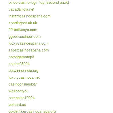
pinco-cazino-login.top (second pack)
vavadaindia.net
instantcasinoespana.com
sportingbet-uk.uk
22-betkenya.com
ggbet-casinopl.com
luckycasinoespana.com
zebetcasinoespana.com
notongamstop3
casino05024
betwinnerindia.org
luxurycasinoca.net
casinoonlineslot7
weshootyou
betcasino10024
bethard.us
goldentigercasinocanada.org