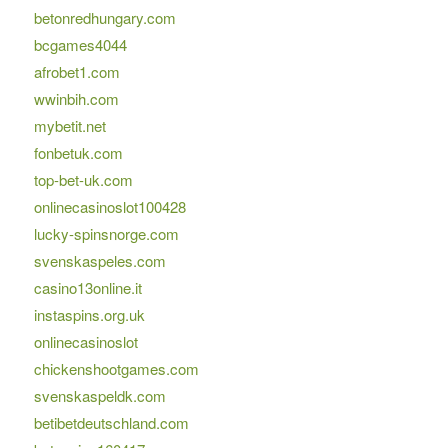
betonredhungary.com
bcgames4044
afrobet1.com
wwinbih.com
mybetit.net
fonbetuk.com
top-bet-uk.com
onlinecasinoslot100428
lucky-spinsnorge.com
svenskaspeles.com
casino13online.it
instaspins.org.uk
onlinecasinoslot
chickenshootgames.com
svenskaspeldk.com
betibetdeutschland.com