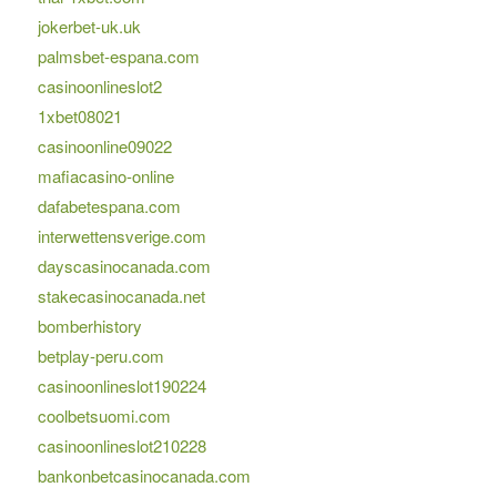
jokerbet-uk.uk
palmsbet-espana.com
casinoonlineslot2
1xbet08021
casinoonline09022
mafiacasino-online
dafabetespana.com
interwettensverige.com
dayscasinocanada.com
stakecasinocanada.net
bomberhistory
betplay-peru.com
casinoonlineslot190224
coolbetsuomi.com
casinoonlineslot210228
bankonbetcasinocanada.com