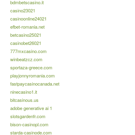
bdmbetscasino.it
casino23021
casinoonline24021
efbet-romania.net
betcasino25021
casinobet26021
777mxcasino.com
winbeatzcz.com
sportaza-greece.com
playjonnyromania.com
fastpaycasinocanada.net
ninecasino1.it
bitcasinous.us
adobe generative ai 1
slotsgardenfr.com
bison-casinopl.com
starda-casinode.com