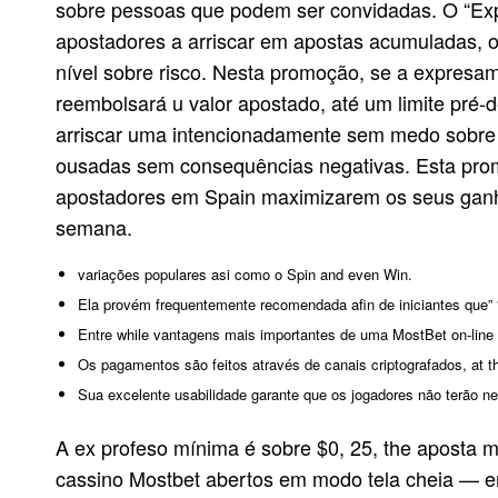
sobre pessoas que podem ser convidadas. O “Expr
apostadores a arriscar em apostas acumuladas, 
nível sobre risco. Nesta promoção, se a expresa
reembolsará u valor apostado, até um limite pré-d
arriscar uma intencionadamente sem medo sobre p
ousadas sem consequências negativas. Esta pro
apostadores em Spain maximizarem os seus ganho
semana.
variações populares asi como o Spin and even Win.
Ela provém frequentemente recomendada afin de iniciantes que” 
Entre while vantagens mais importantes de uma MostBet on-line 
Os pagamentos são feitos através de canais criptografados, at 
Sua excelente usabilidade garante que os jogadores não terão nen
A ex profeso mínima é sobre $0, 25, the aposta m
cassino Mostbet abertos em modo tela cheia — e