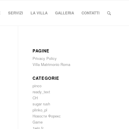
E
SERVIZI
LA VILLA
GALLERIA
CONTATTI
PAGINE
Privacy Policy
Villa Matrimonio Roma
CATEGORIE
pinco
ready_text
CH
sugar rush
plinko_pl
Новости Форекс
Game
1win fr