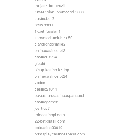
mr jack bet brazil
t.mesriobet_promocod 3000
casinobet2
betwinner1
1xbet russian1
skovorodkaclub.ru 50
cityoflondonmile2
onlinecasinoslot2
casino01264
giochi
pinup-kazino-kz.top
onlinecasinoslot24
vodds
casino21014
pokerstarscasinoespana.net
casinogame2
jos-trust1
totocasinopl.com
22-bet-brasil.com
betcasino30019
primaplaycasinoespana.com