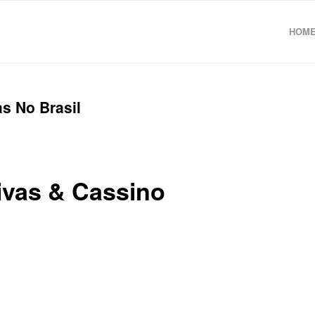
HOM
as No Brasil
ivas & Cassino