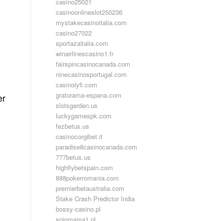
casino25021
casinoonlineslot250236
mystakecasinoitalia.com
casino27022
sportazaitalia.com
winairlinescasino1.fr
fairspincasinocanada.com
ninecasinosportugal.com
casinolyfi.com
gratorama-espana.com
er
slotsgarden.us
luckygamespk.com
fezbetus.us
casinocorgibet.it
paradise8casinocanada.com
777betus.us
highflybetspain.com
888pokerromania.com
premierbetaustralia.com
Stake Crash Predictor India
bossy-casino.pl
spinmama1.pl