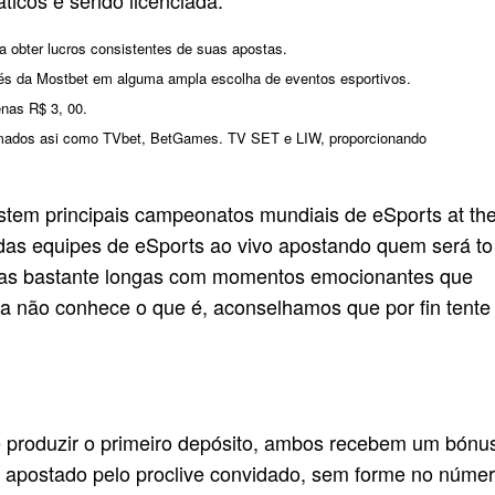
icos e sendo licenciada.
 a obter lucros consistentes de suas apostas.
avés da Mostbet em alguma ampla escolha de eventos esportivos.
enas R$ 3, 00.
omados asi como TVbet, BetGames. TV SET e LIW, proporcionando
tem principais campeonatos mundiais de eSports at th
s das equipes de eSports ao vivo apostando quem será to
idas bastante longas com momentos emocionantes que
da não conhece o que é, aconselhamos que por fin tente
e produzir o primeiro depósito, ambos recebem um bónu
apostado pelo proclive convidado, sem forme no núme