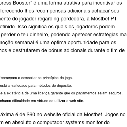
ess Booster” é uma forma atrativa para incentivar os
oferecendo-lhes recompensas adicionais achacar seu
mente do jogador regarding perdedora, a Mostbet PT
efinido. Isso significa os quais os jogadores podem
erder o teu dinheiro, podendo apetecer estratégias ma
moção semanal é uma óptima oportunidade para os
s e desfrutarem de bónus adicionais durante o fim de
“começam a descartar os princípios do jogo.
está a variedade para métodos de deposito.
the a existência de uma licença garante que os pagamentos sejam seguros.
huma dificuldade em virtude de utilizar o web-site.
áxima é de $60 no website oficial da Mostbet. Jogos no
m en absoluto o computador systems monitor do