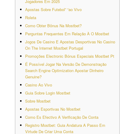
Jogadores Em 2025
Apostas Sobre Futebol” “ao Vivo
Roleta
Como Obter Bônus Na Mostbet?
Perguntas Frequentes Em Relação À O Mostbet
Jogos De Casino E Apostas Desportivas No Casino
On The Internet Mostbet Portugal
Promoções Electronic Bónus Especiais Mostbet Pt
É Possível Jogar Na Versão De Demonstração
Search Engine Optimization Apostar Dinheiro
Genuine?
Casino Ao Vivo
Guia Sobre Login Mostbet
Sobre Mostbet
Apostas Esportivas No Mostbet
Como Es Efectivo A Verificação De Conta
Registro Mostbet: Guia Andatura A Passo Em
Virtude De Criar Uma Conta