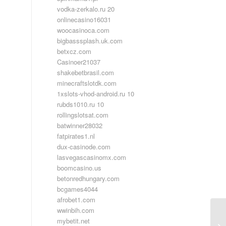
vodka-zerkalo.ru 20
onlinecasino16031
woocasinoca.com
bigbasssplash.uk.com
betxcz.com
Casinoer21037
shakebetbrasil.com
minecraftslotdk.com
1xslots-vhod-android.ru 10
rubds1010.ru 10
rollingslotsat.com
batwinner28032
fatpirates1.nl
dux-casinode.com
lasvegascasinomx.com
boomcasino.us
betonredhungary.com
bcgames4044
afrobet1.com
wwinbih.com
mybetit.net
Mo