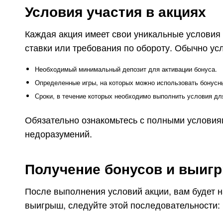
Условия участия в акциях
Каждая акция имеет свои уникальные условия 
ставки или требования по обороту. Обычно у
Необходимый минимальный депозит для активации бонуса.
Определенные игры, на которых можно использовать бонусн
Сроки, в течение которых необходимо выполнить условия д
Обязательно ознакомьтесь с полными условиям
недоразумений.
Получение бонусов и выиг
После выполнения условий акции, вам будет 
выигрыш, следуйте этой последовательности: