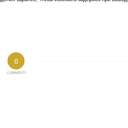
0
COMMENTI