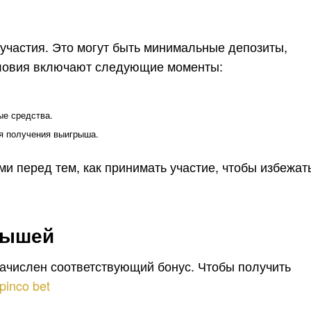
участия. Это могут быть минимальные депозиты,
словия включают следующие моменты:
ые средства.
ля получения выигрыша.
и перед тем, как принимать участие, чтобы избежат
рышей
начислен соответствующий бонус. Чтобы получить
pinco bet