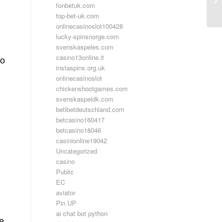
fonbetuk.com
Sı
top-bet-uk.com
onlinecasinoslot100428
lucky-spinsnorge.com
svenskaspeles.com
casino13online.it
мо
instaspins.org.uk
onlinecasinoslot
chickenshootgames.com
svenskaspeldk.com
betibetdeutschland.com
betcasino160417
betcasino18046
casinionline19042
Uncategorized
casino
Public
EC
aviator
Pin UP
ai chat bot python
е