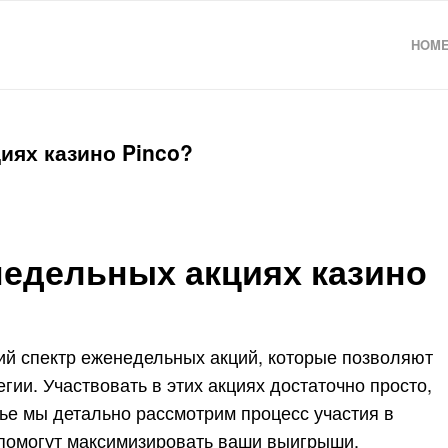
HOM
иях казино Pinco?
недельных акциях казино
ий спектр еженедельных акций, которые позволяют
ии. Участвовать в этих акциях достаточно просто,
тье мы детально рассмотрим процесс участия в
 помогут максимизировать ваши выигрыши.