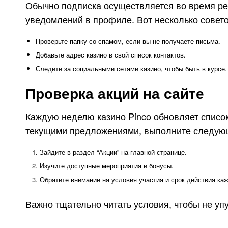
Обычно подписка осуществляется во время ре
уведомлений в профиле. Вот несколько советов
Проверьте папку со спамом, если вы не получаете письма.
Добавьте адрес казино в свой список контактов.
Следите за социальными сетями казино, чтобы быть в курсе.
Проверка акций на сайте
Каждую неделю казино Pinco обновляет список
текущими предложениями, выполните следую
Зайдите в раздел “Акции” на главной странице.
Изучите доступные мероприятия и бонусы.
Обратите внимание на условия участия и срок действия каж
Важно тщательно читать условия, чтобы не уп