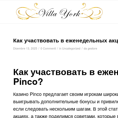
Как участвовать в еженедельных акц
/
/
/
Dicembre 13, 2025
0 Commenti
in
Uncategorized
da
gestore
Как участвовать в еже
Pinco?
Казино Pinco предлагает своим игрокам широк
выигрывать дополнительные бонусы и привилег
если следовать нескольким шагам. В этой ста
акциях, а также поделимся советами, которые