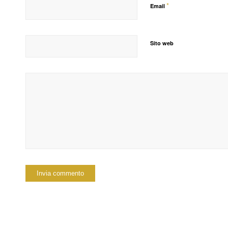
*
Email
Sito web