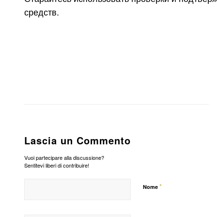
средств.
Lascia un Commento
Vuoi partecipare alla discussione?
Sentitevi liberi di contribuire!
*
Nome