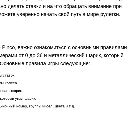
ьно делать ставки и на что обращать внимание при
ожете уверенно начать свой путь в мире рулетки.
но Pinco, важно ознакомиться с основными правилами
мерами от 0 до 36 и металлический шарик, который
т. Основные правила игры следующие:
 ставок.
ем колеса.
росает шарик.
 который упал шарик.
ночный номер, группы чисел, цвета и т.д.