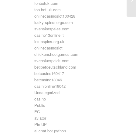
fonbetuk.com
De
top-bet-uk.com
onlinecasinoslot100428
lucky-spinsnorge.com
svenskaspeles.com
casino13online.it
instaspins.org.uk
onlinecasinoslot
chickenshootgames.com
svenskaspeldk.com
betibetdeutschland.com
betcasino160417
betcasino18046
casinionline19042
Uncategorized
casino
Public
EC
aviator
Pin UP
ai chat bot python