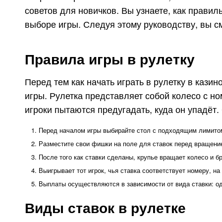
советов для новичков. Вы узнаете, как правил
выборе игры. Следуя этому руководству, вы см
Правила игры в рулетку
Перед тем как начать играть в рулетку в кази
игры. Рулетка представляет собой колесо с но
игроки пытаются предугадать, куда он упадё
Перед началом игры выбирайте стол с подходящим лимитом
Разместите свои фишки на поле для ставок перед вращени
После того как ставки сделаны, крупье вращает колесо и б
Выигрывает тот игрок, чья ставка соответствует номеру, на
Выплаты осуществляются в зависимости от вида ставки: оди
Виды ставок в рулетке