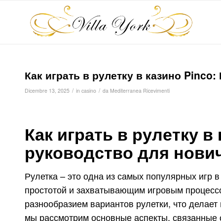
Как играть в рулетку в казино Pinco
/
/
Dicembre 13, 2025
in
casino
da
Mediterranea Ricevimenti
Как играть в рулетку в
руководство для нови
Рулетка – это одна из самых популярных игр в
простотой и захватывающим игровым процессо
разнообразием вариантов рулетки, что делает
мы рассмотрим основные аспекты, связанные с 