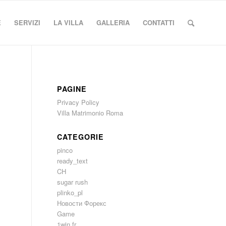
E
SERVIZI
LA VILLA
GALLERIA
CONTATTI
PAGINE
Privacy Policy
Villa Matrimonio Roma
CATEGORIE
pinco
ready_text
CH
sugar rush
plinko_pl
Новости Форекс
Game
1win fr