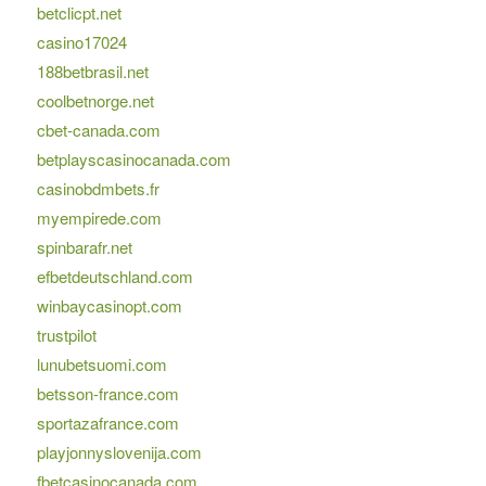
betclicpt.net
casino17024
188betbrasil.net
coolbetnorge.net
cbet-canada.com
betplayscasinocanada.com
casinobdmbets.fr
myempirede.com
spinbarafr.net
efbetdeutschland.com
winbaycasinopt.com
trustpilot
lunubetsuomi.com
betsson-france.com
sportazafrance.com
playjonnyslovenija.com
fbetcasinocanada.com