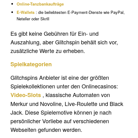
Online-Tanzbankaufträge
E-Wallets
: die beliebtesten E-Payment-Dienste wie PayPal,
Neteller oder Skrill
Es gibt keine Gebühren für Ein- und
Auszahlung, aber Glitchspin behält sich vor,
zusätzliche Werte zu erheben.
Spielkategorien
Glitchspins Anbieter ist eine der größten
Spielekollektionen unter den Onlinecasinos:
, klassische Automaten von
Video-Slots
Merkur und Novoline, Live-Roulette und Black
Jack. Diese Spielemotive können je nach
persönlicher Vorliebe auf verschiedenen
Webseiten gefunden werden.