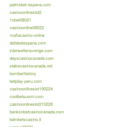
palmsbet-espana.com
casinoonlineslot2
1xbet08021
casinoonline09022
mafiacasino-online
dafabetespana.com
interwettensverige.com
dayscasinocanada.com
stakecasinocanada.net
bomberhistory
betplay-peru.com
casinoonlineslot190224
coolbetsuomi.com
casinoonlineslot210228
bankonbetcasinocanada.com
bdmbetscasino.it
casino23021