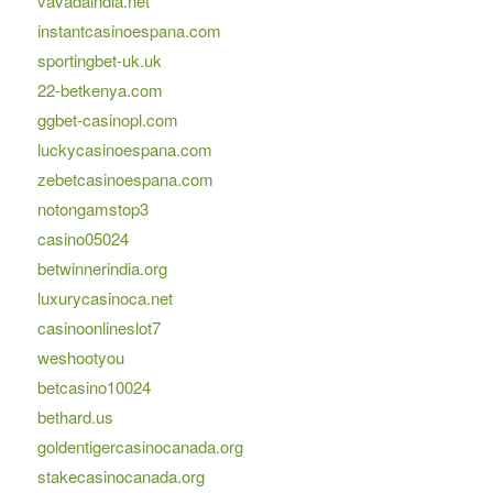
vavadaindia.net
instantcasinoespana.com
sportingbet-uk.uk
22-betkenya.com
ggbet-casinopl.com
luckycasinoespana.com
zebetcasinoespana.com
notongamstop3
casino05024
betwinnerindia.org
luxurycasinoca.net
casinoonlineslot7
weshootyou
betcasino10024
bethard.us
goldentigercasinocanada.org
stakecasinocanada.org