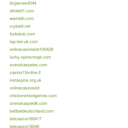
bcgames4044
afrobet1.com
wwinbih.com
mybetit.net
fonbetuk.com
top-bet-uk.com
onlinecasinoslot100428
lucky-spinsnorge.com
svenskaspeles.com
casino13online.it
instaspins.org.uk
onlinecasinoslot
chickenshootgames.com
svenskaspeldk.com
betibetdeutschland.com
betcasino160417
betcasino18046