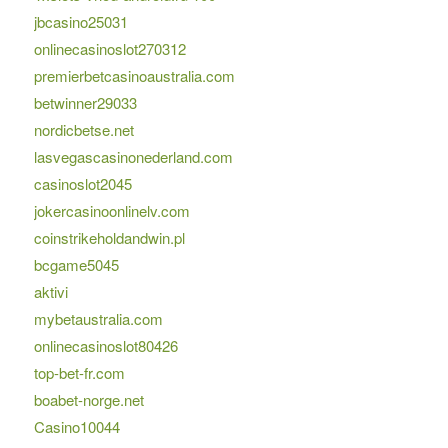
jbcasino25031
onlinecasinoslot270312
premierbetcasinoaustralia.com
betwinner29033
nordicbetse.net
lasvegascasinonederland.com
casinoslot2045
jokercasinoonlinelv.com
coinstrikeholdandwin.pl
bcgame5045
aktivi
mybetaustralia.com
onlinecasinoslot80426
top-bet-fr.com
boabet-norge.net
Casino10044