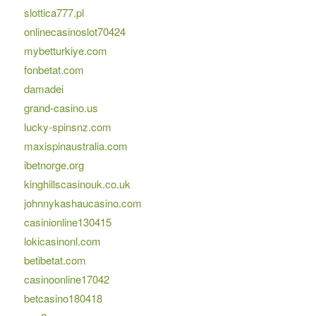
slottica777.pl
onlinecasinoslot70424
mybetturkiye.com
fonbetat.com
damadei
grand-casino.us
lucky-spinsnz.com
maxispinaustralia.com
ibetnorge.org
kinghillscasinouk.co.uk
johnnykashaucasino.com
casinionline130415
lokicasinonl.com
betibetat.com
casinoonline17042
betcasino180418