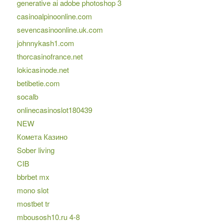
generative ai adobe photoshop 3
casinoalpinoonline.com
sevencasinoonline.uk.com
johnnykash1.com
thorcasinofrance.net
lokicasinode.net
betibetie.com
socalb
onlinecasinoslot180439
NEW
Комета Казино
Sober living
CIB
bbrbet mx
mono slot
mostbet tr
mbousosh10.ru 4-8