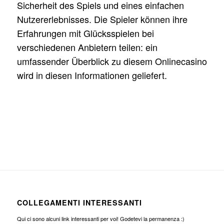
Sicherheit des Spiels und eines einfachen
Nutzererlebnisses. Die Spieler können ihre
Erfahrungen mit Glücksspielen bei
verschiedenen Anbietern teilen: ein
umfassender Überblick zu diesem Onlinecasino
wird in diesen Informationen geliefert.
COLLEGAMENTI INTERESSANTI
Qui ci sono alcuni link interessanti per voi! Godetevi la permanenza :)