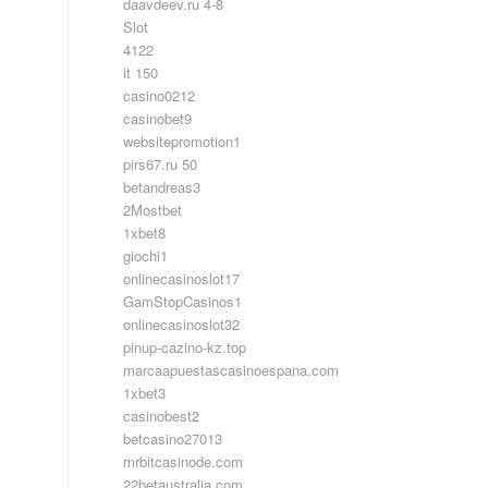
daavdeev.ru 4-8
Slot
4122
it 150
casino0212
casinobet9
websitepromotion1
pirs67.ru 50
betandreas3
2Mostbet
1xbet8
giochi1
onlinecasinoslot17
GamStopCasinos1
onlinecasinoslot32
pinup-cazino-kz.top
marcaapuestascasinoespana.com
1xbet3
casinobest2
betcasino27013
mrbitcasinode.com
22betaustralia.com