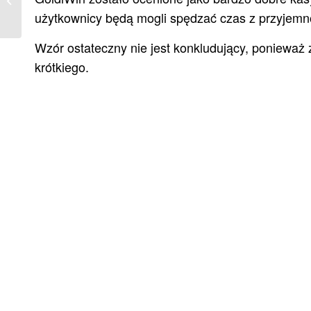
Paypal: A Comprehensive Guide
użytkownicy będą mogli spędzać czas z przyjemno
Wzór ostateczny nie jest konkludujący, ponieważ 
krótkiego.