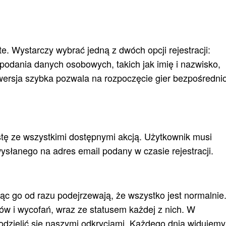
e. Wystarczy wybrać jedną z dwóch opcji rejestracji:
odania danych osobowych, takich jak imię i nazwisko,
 wersja szybka pozwala na rozpoczęcie gier bezpośredni
stę ze wszystkimi dostępnymi akcją. Użytkownik musi
ysłanego na adres email podany w czasie rejestracji.
ąc go od razu podejrzewają, że wszystko jest normalnie
ów i wycofań, wraz ze statusem każdej z nich. W
dzielić się naszymi odkryciami. Każdego dnia widujemy