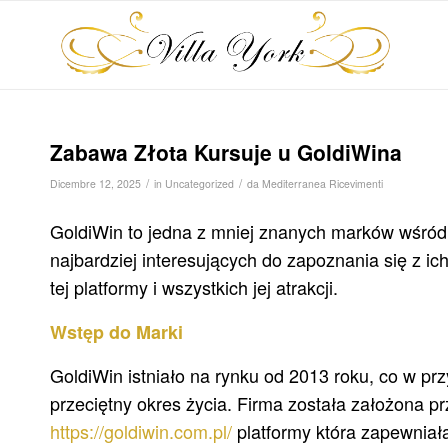
Zabawa Złota Kursuje u GoldiWina
/
/
Dicembre 12, 2025
in
Uncategorized
da
Mediterranea Ricevimenti
GoldiWin to jedna z mniej znanych marków wśród 
najbardziej interesujących do zapoznania się z ic
tej platformy i wszystkich jej atrakcji.
Wstęp do Marki
GoldiWin istniało na rynku od 2013 roku, co w pr
przeciętny okres życia. Firma została założona pr
https://goldiwin.com.pl/
platformy która zapewniał