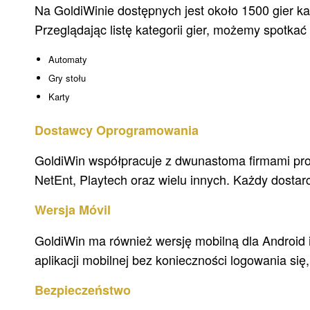
Na GoldiWinie dostępnych jest około 1500 gier k
Przeglądając listę kategorii gier, możemy spotkać m
Automaty
Gry stołu
Karty
Dostawcy Oprogramowania
GoldiWin współpracuje z dwunastoma firmami p
NetEnt, Playtech oraz wielu innych. Każdy dostar
Wersja Móvil
GoldiWin ma również wersję mobilną dla Android 
aplikacji mobilnej bez konieczności logowania się,
Bezpieczeństwo