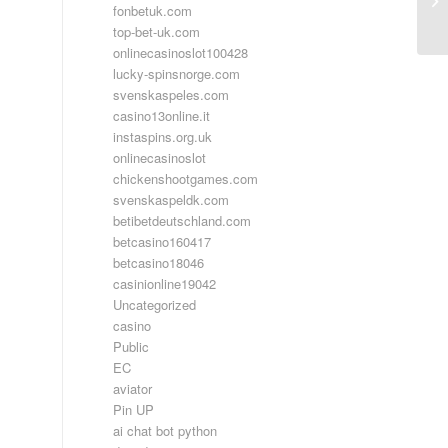
fonbetuk.com
Va
top-bet-uk.com
onlinecasinoslot100428
lucky-spinsnorge.com
svenskaspeles.com
casino13online.it
instaspins.org.uk
onlinecasinoslot
chickenshootgames.com
svenskaspeldk.com
betibetdeutschland.com
betcasino160417
betcasino18046
casinionline19042
Uncategorized
casino
Public
EC
aviator
Pin UP
ai chat bot python