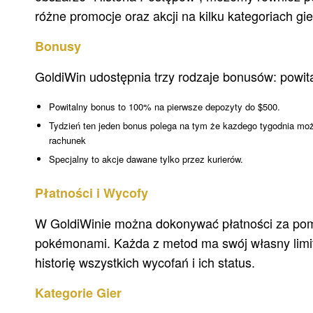
różne promocje oraz akcji na kilku kategoriach gie
Bonusy
GoldiWin udostępnia trzy rodzaje bonusów: powita
Powitalny bonus to 100% na pierwsze depozyty do $500.
Tydzień ten jeden bonus polega na tym że kazdego tygodnia moż
rachunek
Specjalny to akcje dawane tylko przez kurierów.
Płatności i Wycofy
W GoldiWinie można dokonywać płatności za pomo
pokémonami. Każda z metod ma swój własny limit 
historię wszystkich wycofań i ich status.
Kategorie Gier