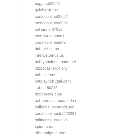
bcgame02023
goldbet-it.net
casinoonline05022
casinoonline06022
betwinner07023
cashwinespana1
casinoonlineslot9
dafabet-us.us
interwettenus.us
betifycasinocanada.net
bizzocasinoca.org
betclicfr.net
betplayportugal.com
1xbet180216
doxxbetde.com
extremecasinocanada.net
ballycasinocanada.net
casinoonlineslot220231
onlinecasino23026
spinmama
efbetbulgaria.com