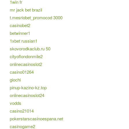
1win fr
mr jack bet brazil
t.mesriobet_promocod 3000
casinobet2
betwinner1
1xbet russian1
skovorodkaclub.ru 50
cityoflondonmile2
onlinecasinoslot2
casino01264
giochi
pinup-kazino-kz.top
onlinecasinoslot24
vodds
casino21014
pokerstarscasinoespana.net
casinogame2