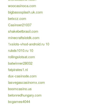
woocasinoca.com
bigbasssplash.uk.com
betxcz.com
Casinoer21037
shakebetbrasil.com
minecraftslotdk.com
1xslots-vhod-android.ru 10
rubds1010.ru 10
rollingslotsat.com
batwinner28032
fatpirates1.nl
dux-casinode.com
lasvegascasinomx.com
boomcasino.us
betonredhungary.com
bcgames4044