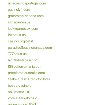
ninecasinosportugal.com
casinolyfi.com
gratorama-espana.com
slotsgarden.us
luckygamespk.com
fezbetus.us
casinocorgibet.it
paradise8casinocanada.com
777betus.us
highflybetspain.com
888pokerromania.com
premierbetaustralia.com
Stake Crash Predictor India
bossy-casino.pl
spinmama1.pl
vodka-zerkalo.ru 20
onlinecasino16031