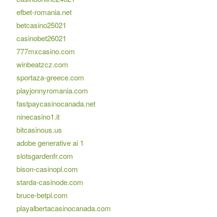
efbet-romania.net
betcasino25021
casinobet26021
777mxcasino.com
winbeatzcz.com
sportaza-greece.com
playjonnyromania.com
fastpaycasinocanada.net
ninecasino1.it
bitcasinous.us
adobe generative ai 1
slotsgardenfr.com
bison-casinopl.com
starda-casinode.com
bruce-betpl.com
playalbertacasinocanada.com