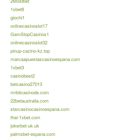
2Mostbet
1xbet8
giochi1
onlinecasinoslot17
GamStopCasinos1
onlinecasinoslot32
pinup-cazino-kz.top
marcaapuestascasinoespana.com
1xbet3
casinobest2
betcasino27013
mrbitcasinode.com
22betaustralia.com
starcasinocasinoespana.com
thai-1xbet.com
jokerbet-uk.uk
palmsbet-espana.com