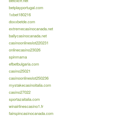
betclicfr.net
betplayportugal.com
1xbet180216
doxxbetde.com
extremecasinocanada.net
ballycasinocanada.net
casinoonlineslot220231
onlinecasino23026
spinmama
efbetbulgaria.com
casino25021
casinoonlineslot250236
mystakecasinoitalia.com
casino27022
sportazaitalia.com
winairlinescasino1.fr
fairspincasinocanada.com