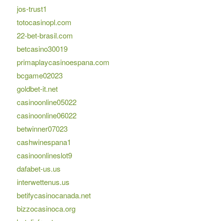
jos-trust1
totocasinopl.com
22-bet-brasil.com
betcasino30019
primaplaycasinoespana.com
bcgame02023
goldbet-it.net
casinoonline05022
casinoonline06022
betwinner07023
cashwinespana1
casinoonlineslot9
dafabet-us.us
interwettenus.us
betifycasinocanada.net
bizzocasinoca.org