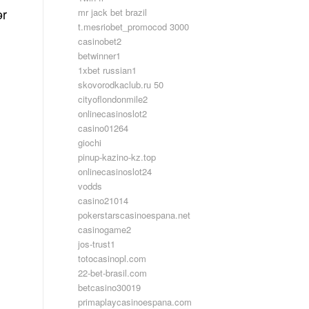
ər
mr jack bet brazil
t.mesriobet_promocod 3000
casinobet2
betwinner1
1xbet russian1
skovorodkaclub.ru 50
cityoflondonmile2
onlinecasinoslot2
casino01264
giochi
pinup-kazino-kz.top
onlinecasinoslot24
vodds
casino21014
pokerstarscasinoespana.net
casinogame2
jos-trust1
totocasinopl.com
22-bet-brasil.com
betcasino30019
primaplaycasinoespana.com