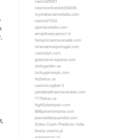
casino25021
casinoonlineslot250236
mystakecasinoitalia.com
ə
casino27022
n
sportazaitalia.com
winairlinescasino1.fr
,
fairspincasinocanada.com
ninecasinosportugal.com
casinolyfi.com
gratorama-espana.com
slotsgarden.us
luckygamespk.com
fezbetus.us
casinocorgibet.it
paradise8casinocanada.com
777betus.us
highflybetspain.com
888pokerromania.com
premierbetaustralia.com
t,
Stake Crash Predictor India
bossy-casino.pl
spinmama1.pl