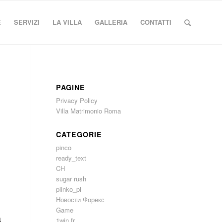
E
SERVIZI
LA VILLA
GALLERIA
CONTATTI
PAGINE
Privacy Policy
Villa Matrimonio Roma
CATEGORIE
pinco
ready_text
CH
sugar rush
plinko_pl
Новости Форекс
Game
a
1win fr