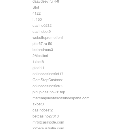
daavdeev.ru 4-8
Slot
4122
it 150
casino0212
casinobet9
websitepromotion1
pirs67.ru 50
betandreas3
2Mostbet
1xbet8
giochi1
onlinecasinoslot17
GamStopCasinos1
onlinecasinoslot32
pinup-cazino-kz.top
marcaapuestascasinoespana.com
1xbet3
casinobest2
betcasino27013
mrbitcasinode.com
22betaustralia.com