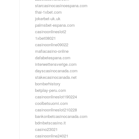
starcasinocasinoespana.com
thai-1xbet.com
jokerbet-uk.uk
palmsbet-espana.com
casinoonlineslot2
1xbet08021
casinoonline09022
mafiacasino-online
dafabetespana.com
interwettensverige.com
dayscasinocanada.com
stakecasinocanada.net
bomberhistory
betplay-peru.com
casinoonlineslot190224
coolbetsuomi.com
casinoonlineslot210228
bankonbetcasinocanada.com
bdmbetscasino.it
casino23021
casinoonline24021