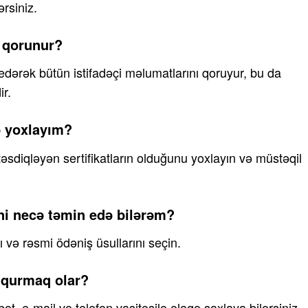
ərsiniz.
ə qorunur?
 edərək bütün istifadəçi məlumatlarını qoruyur, bu da
r.
ə yoxlayım?
əsdiqləyən sertifikatların olduğunu yoxlayın və müstəqil
ini necə təmin edə bilərəm?
ı və rəsmi ödəniş üsullarını seçin.
ə qurmaq olar?
t, e-mail və telefon vasitəsilə əlaqə saxlaya bilərsiniz.