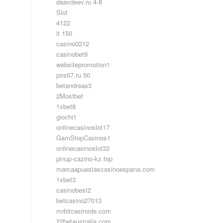
daavdeev.ru 4-8
Slot
4122
it 150
casino0212
casinobet9
websitepromotion1
pirs67.ru 50
betandreas3
2Mostbet
1xbet8
giochi1
onlinecasinoslot17
GamStopCasinos1
onlinecasinoslot32
pinup-cazino-kz.top
marcaapuestascasinoespana.com
1xbet3
casinobest2
betcasino27013
mrbitcasinode.com
22betaustralia.com