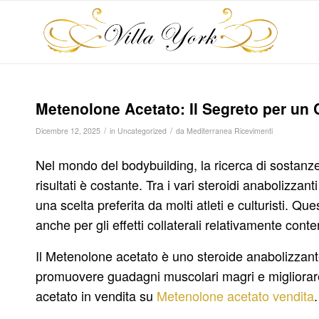
Metenolone Acetato: Il Segreto per un
/
/
Dicembre 12, 2025
in
Uncategorized
da
Mediterranea Ricevimenti
Nel mondo del bodybuilding, la ricerca di sostanze
risultati è costante. Tra i vari steroidi anabolizzan
una scelta preferita da molti atleti e culturisti. 
anche per gli effetti collaterali relativamente conten
Il Metenolone acetato è uno steroide anabolizzant
promuovere guadagni muscolari magri e migliorare
acetato in vendita su
Metenolone acetato vendita
.