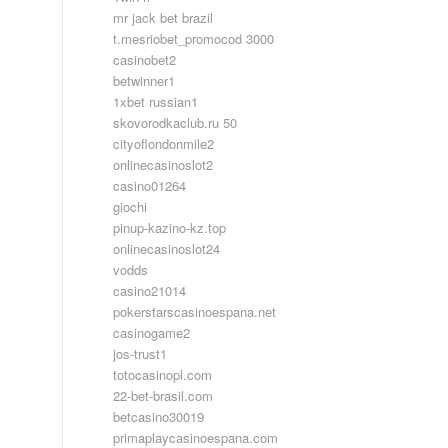
mr jack bet brazil
t.mesriobet_promocod 3000
casinobet2
betwinner1
1xbet russian1
skovorodkaclub.ru 50
cityoflondonmile2
onlinecasinoslot2
casino01264
giochi
pinup-kazino-kz.top
onlinecasinoslot24
vodds
casino21014
pokerstarscasinoespana.net
casinogame2
jos-trust1
totocasinopl.com
22-bet-brasil.com
betcasino30019
primaplaycasinoespana.com