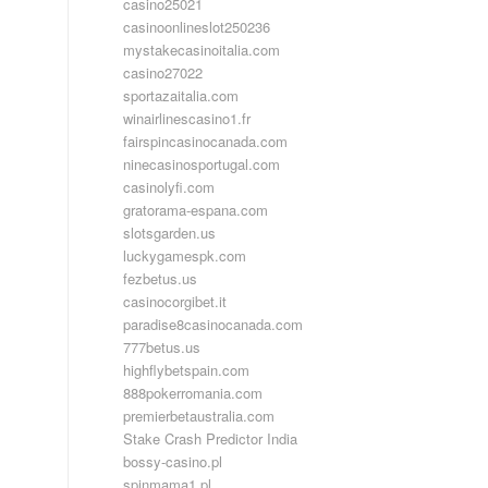
casino25021
casinoonlineslot250236
mystakecasinoitalia.com
casino27022
sportazaitalia.com
winairlinescasino1.fr
fairspincasinocanada.com
ninecasinosportugal.com
casinolyfi.com
gratorama-espana.com
slotsgarden.us
luckygamespk.com
fezbetus.us
casinocorgibet.it
paradise8casinocanada.com
777betus.us
highflybetspain.com
888pokerromania.com
premierbetaustralia.com
Stake Crash Predictor India
bossy-casino.pl
spinmama1.pl