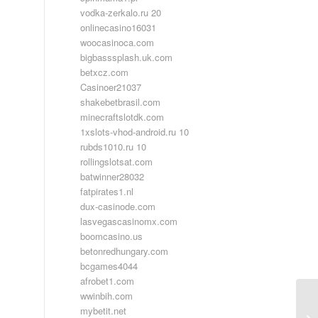
vodka-zerkalo.ru 20
onlinecasino16031
woocasinoca.com
bigbasssplash.uk.com
betxcz.com
Casinoer21037
shakebetbrasil.com
minecraftslotdk.com
1xslots-vhod-android.ru 10
rubds1010.ru 10
rollingslotsat.com
batwinner28032
fatpirates1.nl
dux-casinode.com
lasvegascasinomx.com
boomcasino.us
betonredhungary.com
bcgames4044
afrobet1.com
wwinbih.com
mybetit.net
Ro