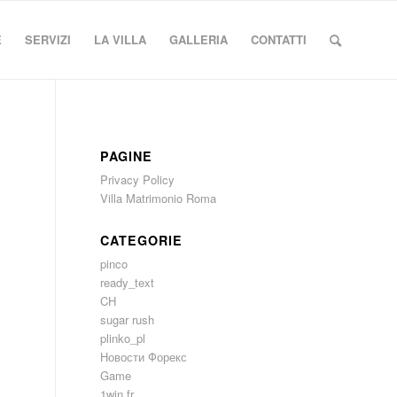
E
SERVIZI
LA VILLA
GALLERIA
CONTATTI
PAGINE
Privacy Policy
Villa Matrimonio Roma
CATEGORIE
pinco
ready_text
CH
sugar rush
plinko_pl
Новости Форекс
Game
1win fr