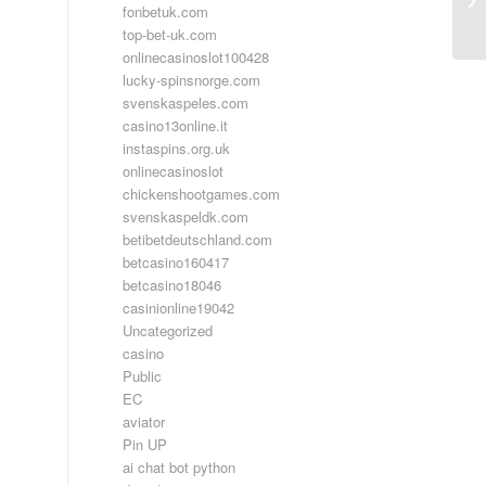
fonbetuk.com
Su
top-bet-uk.com
onlinecasinoslot100428
lucky-spinsnorge.com
svenskaspeles.com
casino13online.it
instaspins.org.uk
onlinecasinoslot
chickenshootgames.com
svenskaspeldk.com
betibetdeutschland.com
betcasino160417
betcasino18046
casinionline19042
Uncategorized
casino
Public
EC
aviator
Pin UP
ai chat bot python