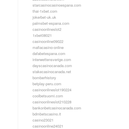
starcasinocasinoespana.com
thai-1xbet.com
jokerbet-uk.uk
palmsbet-espana.com
casinoonlineslot2
1xbet08021
casinoonline09022
mafiacasino-online
dafabetespana.com
interwettensverige.com
dayscasinocanada.com
stakecasinocanada.net
bomberhistory
betplay-peru.com
casinoonlineslot190224
coolbetsuomi.com
casinoonlineslot210228
bankonbetcasinocanada.com
bdmbetscasino.it
casino23021
casinoonline24021