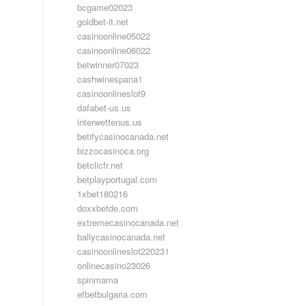
bcgame02023
goldbet-it.net
casinoonline05022
casinoonline06022
betwinner07023
cashwinespana1
casinoonlineslot9
dafabet-us.us
interwettenus.us
betifycasinocanada.net
bizzocasinoca.org
betclicfr.net
betplayportugal.com
1xbet180216
doxxbetde.com
extremecasinocanada.net
ballycasinocanada.net
casinoonlineslot220231
onlinecasino23026
spinmama
efbetbulgaria.com